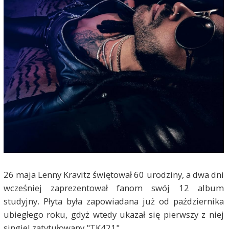
26 maja Lenny Kravitz świętował 60 urodziny, a dwa dni
wcześniej zaprezentował fanom swój 12 album
studyjny. Płyta była zapowiadana już od października
ubiegłego roku, gdyż wtedy ukazał się pierwszy z niej
singiel zatytułowany "TK421".