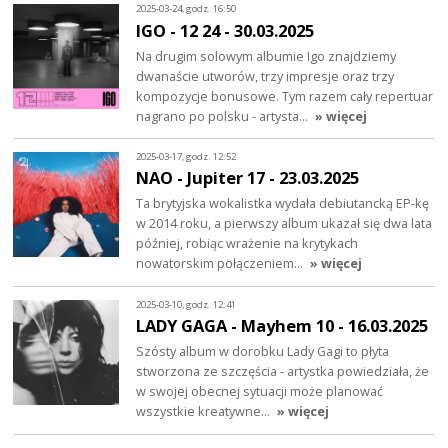
2025-03-24, godz. 16:50
IGO - 12 24 - 30.03.2025
Na drugim solowym albumie Igo znajdziemy
dwanaście utworów, trzy impresje oraz trzy
kompozycje bonusowe. Tym razem cały repertuar
nagrano po polsku - artysta…
» więcej
2025-03-17, godz. 12:52
NAO - Jupiter 17 - 23.03.2025
Ta brytyjska wokalistka wydała debiutancką EP-kę
w 2014 roku, a pierwszy album ukazał się dwa lata
później, robiąc wrażenie na krytykach
nowatorskim połączeniem…
» więcej
2025-03-10, godz. 12:41
LADY GAGA - Mayhem 10 - 16.03.2025
Szósty album w dorobku Lady Gagi to płyta
stworzona ze szczęścia - artystka powiedziała, że
w swojej obecnej sytuacji może planować
wszystkie kreatywne…
» więcej