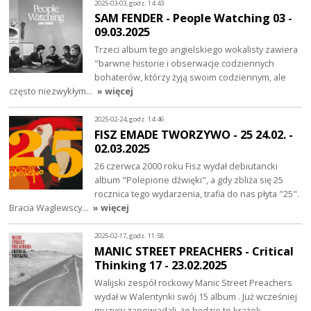
2025-03-03, godz. 14:43
SAM FENDER - People Watching 03 -
09.03.2025
Trzeci album tego angielskiego wokalisty zawiera
"barwne historie i obserwacje codziennych
bohaterów, którzy żyją swoim codziennym, ale
często niezwykłym…
» więcej
2025-02-24, godz. 14:46
FISZ EMADE TWORZYWO - 25 24.02. -
02.03.2025
26 czerwca 2000 roku Fisz wydał debiutancki
album "Polepione dźwięki", a gdy zbliża się 25
rocznica tego wydarzenia, trafia do nas płyta "25".
Bracia Waglewscy…
» więcej
2025-02-17, godz. 11:58
MANIC STREET PREACHERS - Critical
Thinking 17 - 23.02.2025
Walijski zespół rockowy Manic Street Preachers
wydał w Walentynki swój 15 album . Już wcześniej
muzycy zapowiadali, że będzie to krążek