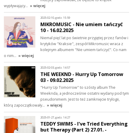
wypływający…
» więcej
2025-02-10, godz. 15:59
MIKROMUSIC - Nie umiem tańczyć
10 - 16.02.2025
Niemal pięć lat po świetnie przyjętej przez fanów i
krytyków "Kraksie", zespół Mikromusic wraca z
kolejnym albumem "Nie umiem tańczyć". Co nam
o nim…
» więcej
2025-02-03, godz. 14:57
THE WEEKND - Hurry Up Tomorrow
03 - 09.02.2025
"Hurry Up Tomorrow" to szósty album The
Weeknda, a jednocześnie ostatni wydany pod tym
pseudonimem. Jest to też zamknięcie trylogii,
którą zapoczątkowały…
» więcej
2025-01-27, godz. 14:27
TEDDY SWIMS - I've Tried Everything
but Therapy (Part 2) 27.01. -