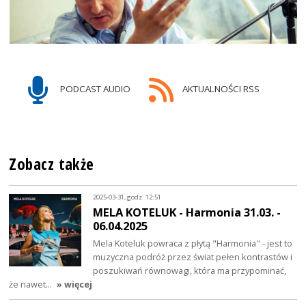
PODCAST AUDIO
AKTUALNOŚCI RSS
Zobacz także
2025-03-31, godz. 12:51
MELA KOTELUK - Harmonia 31.03. -
06.04.2025
Mela Koteluk powraca z płytą "Harmonia" - jest to
muzyczna podróż przez świat pełen kontrastów i
poszukiwań równowagi, która ma przypominać,
że nawet…
» więcej