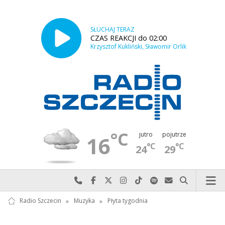
SŁUCHAJ TERAZ
CZAS REAKCJI do 02:00
Krzysztof Kukliński, Sławomir Orlik
°C
jutro
pojutrze
16
°C
°C
24
29
Najlepiej po prostu do nas zadzwoń
Odwiedź nas na Facebook-u
Odwiedź nas na X
Odwiedź nas na Instagram-ie
Odwiedź nas na TikTok-u
Szukaj nas na Spotify
Wyślij do nas w
Szukaj
Radio Szczecin
»
Muzyka
»
Płyta tygodnia