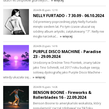
latach 90 zespołów gitarowych…
» więcej
2024-09-30, godz. 12:19
NELLY FURTADO - 7 30.09 - 06.10.2024
Od premiery poprzedniej płyty Nelly Furtado
minęło siedem lat. Po tym czasie ukazał się
siódmy album artystki, zatytułowany "7". Nelly nie
mogła narzekać…
» więcej
2024-09-23, godz. 14:18
PURPLE DISCO MACHINE - Paradise
23 - 29.09.2024
Urodzony w Dreźnie Tino Piontek, znany także
jako Tino Schmidt, od 2017 roku buduje swoją
solową dyskografię jako Purple Disco Machine -
wtedy ukazała się…
» więcej
2024-09-16, godz. 14:26
BENSON BOONE - Fireworks &
Rollerblades 16 - 22.09.2024
Benson Boone to amerykański wokalista, który
popularność zaczął zdobywać na TikToku,