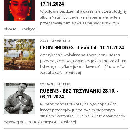
17.11.2024
W połowie października ukazał się trzeci studyjny
album Natalii Szroeder - najlepiej materiał ten
przedstawią nam słowa samej wokalistki: "Ta
płyta to…
» więcej
2024-11-04, godz. 14:20
LEON BRIDGES - Leon 04 - 10.11.2024
Amerykański wokalista soulowy Leon Bridges
przyznał, że nowy, czwarty w jego karierze album
był w jego myślach już od dawna. Część utworów
zaczął pisać…
» więcej
2024-10-28, godz. 14:36
RUBENS - BEZ TRZYMANKI 28.10. -
03.11.2024
Rubens odnosił sukcesy na ogólnopolskich
listach przebojów już ze swoim pierwszym
singlem "Wszystko OK?". Na SLiP-ie dotarł wtedy
najwyżej do trzeciego miejsca…
» więcej