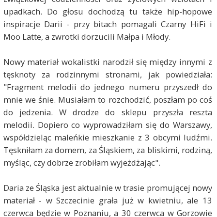
upadkach. Do głosu dochodzą tu także hip-hopowe
inspiracje Darii - przy bitach pomagali Czarny HiFi i
Moo Latte, a zwrotki dorzucili Małpa i Młody.
Nowy materiał wokalistki narodził się między innymi z
tęsknoty za rodzinnymi stronami, jak powiedziała:
"Fragment melodii do jednego numeru przyszedł do
mnie we śnie. Musiałam to rozchodzić, poszłam po coś
do jedzenia. W drodze do sklepu przyszła reszta
melodii. Dopiero co wyprowadziłam się do Warszawy,
współdzieląc maleńkie mieszkanie z 3 obcymi ludźmi.
Tęskniłam za domem, za Śląskiem, za bliskimi, rodziną,
myśląc, czy dobrze zrobiłam wyjeżdżając".
Daria ze Śląska jest aktualnie w trasie promującej nowy
materiał - w Szczecinie grała już w kwietniu, ale 13
czerwca będzie w Poznaniu, a 30 czerwca w Gorzowie