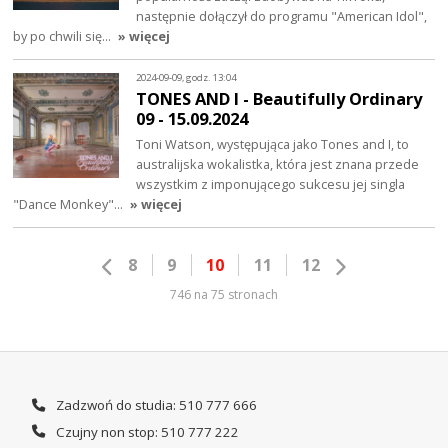
następnie dołączył do programu "American Idol",
by po chwili się…
» więcej
2024-09-09, godz. 13:04
TONES AND I - Beautifully Ordinary
09 - 15.09.2024
Toni Watson, występująca jako Tones and I, to
australijska wokalistka, która jest znana przede
wszystkim z imponującego sukcesu jej singla
"Dance Monkey"…
» więcej
8
9
10
11
12
746 na 75 stronach
Zadzwoń do studia: 510 777 666
Czujny non stop: 510 777 222