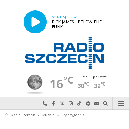
SŁUCHAJ TERAZ
RICK JAMES - BELOW THE
FUNK
°C
jutro
pojutrze
16
°C
°C
30
32
Najlepiej po prostu do nas zadzwoń
Odwiedź nas na Facebook-u
Odwiedź nas na X
Odwiedź nas na Instagram-ie
Odwiedź nas na TikTok-u
Szukaj nas na Spotify
Wyślij do nas w
Szukaj
Radio Szczecin
»
Muzyka
»
Płyta tygodnia