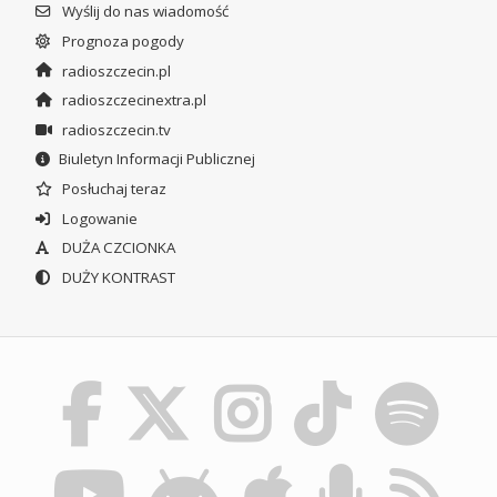
Wyślij do nas wiadomość
Prognoza pogody
radioszczecin.pl
radioszczecinextra.pl
radioszczecin.tv
Biuletyn Informacji Publicznej
Posłuchaj teraz
Logowanie
DUŻA CZCIONKA
DUŻY KONTRAST