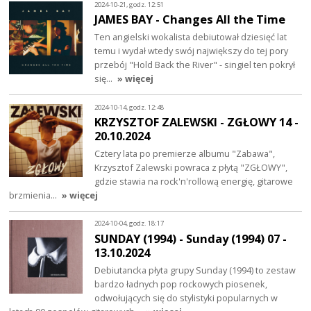
2024-10-21, godz. 12:51
JAMES BAY - Changes All the Time
Ten angielski wokalista debiutował dziesięć lat
temu i wydał wtedy swój największy do tej pory
przebój "Hold Back the River" - singiel ten pokrył
się…
» więcej
2024-10-14, godz. 12:48
KRZYSZTOF ZALEWSKI - ZGŁOWY 14 -
20.10.2024
Cztery lata po premierze albumu "Zabawa",
Krzysztof Zalewski powraca z płytą "ZGŁOWY",
gdzie stawia na rock'n'rollową energię, gitarowe
brzmienia…
» więcej
2024-10-04, godz. 18:17
SUNDAY (1994) - Sunday (1994) 07 -
13.10.2024
Debiutancka płyta grupy Sunday (1994) to zestaw
bardzo ładnych pop rockowych piosenek,
odwołujących się do stylistyki popularnych w