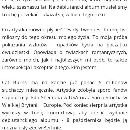
wieku szesnastu lat. Na debiutancki album musieliśmy
trochę poczekać - ukazał się w lipcu tego roku.
Co artystka mówi o płycie? ""Early Twenties" to mój list
miłosny do tego okresu mojego życia. To moja próba
pokazania wzlotów i upadków bycia na początku
dwudziestki. Opowiada o związkach romantycznych,
zarówno moich, jak i najbliższych mi osób; to także
introspekcja i akceptacja tego, kim jestem".
Cat Burns ma na koncie już ponad 5 milionów
słuchaczy miesięcznie. Artystka zdobyła sporo fanów
supportując Eda Sheerana w USA oraz Sama Smitha w
Wielkiej Brytanii i Europie. Pod koniec sierpnia artystka
wyruszy w trasę koncertową, aby uczcić wydanie
debiutanckiego albumu - 8 października będzie ją
można usłyszeć w Berlinie.