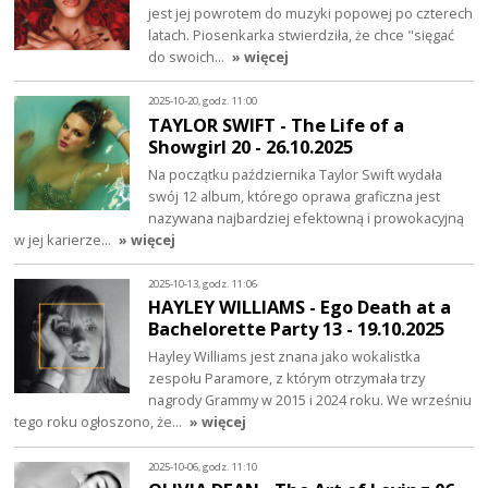
jest jej powrotem do muzyki popowej po czterech
latach. Piosenkarka stwierdziła, że chce "sięgać
do swoich…
» więcej
2025-10-20, godz. 11:00
TAYLOR SWIFT - The Life of a
Showgirl 20 - 26.10.2025
Na początku października Taylor Swift wydała
swój 12 album, którego oprawa graficzna jest
nazywana najbardziej efektowną i prowokacyjną
w jej karierze…
» więcej
2025-10-13, godz. 11:06
HAYLEY WILLIAMS - Ego Death at a
Bachelorette Party 13 - 19.10.2025
Hayley Williams jest znana jako wokalistka
zespołu Paramore, z którym otrzymała trzy
nagrody Grammy w 2015 i 2024 roku. We wrześniu
tego roku ogłoszono, że…
» więcej
2025-10-06, godz. 11:10