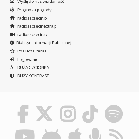
Wyślij do nas wiadomość
Prognoza pogody
radioszczecin.pl
radioszczecinextra.pl
radioszczecin.tv
Biuletyn Informacji Publicznej
Posłuchaj teraz
Logowanie
DUŻA CZCIONKA
DUŻY KONTRAST