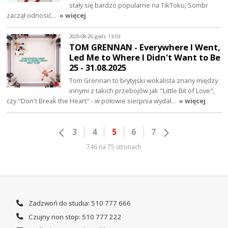
stały się bardzo popularne na TikToku, Sombr
zaczął odnosić…
» więcej
2025-08-25, godz. 13:03
TOM GRENNAN - Everywhere I Went,
Led Me to Where I Didn't Want to Be
25 - 31.08.2025
Tom Grennan to brytyjski wokalista znany między
innymi z takich przebojów jak "Little Bit of Love",
czy "Don't Break the Heart" - w połowie sierpnia wydał…
» więcej
3
4
5
6
7
746 na 75 stronach
Zadzwoń do studia: 510 777 666
Czujny non stop: 510 777 222