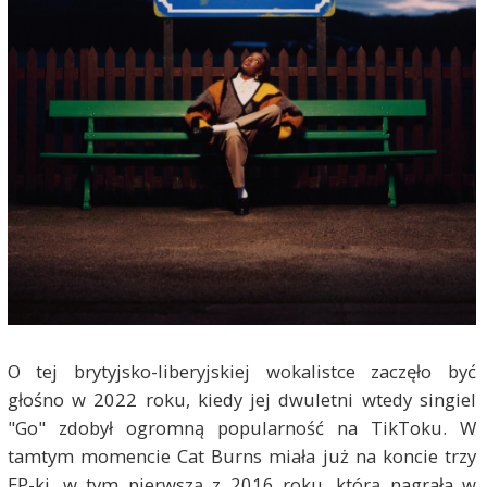
O tej brytyjsko-liberyjskiej wokalistce zaczęło być
głośno w 2022 roku, kiedy jej dwuletni wtedy singiel
"Go" zdobył ogromną popularność na TikToku. W
tamtym momencie Cat Burns miała już na koncie trzy
EP-ki, w tym pierwszą z 2016 roku, którą nagrała w