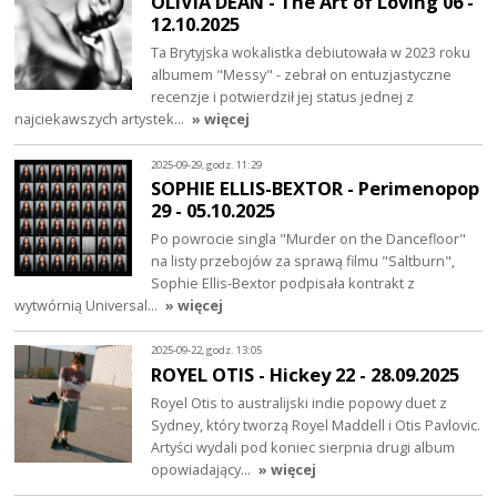
OLIVIA DEAN - The Art of Loving 06 -
12.10.2025
Ta Brytyjska wokalistka debiutowała w 2023 roku
albumem "Messy" - zebrał on entuzjastyczne
recenzje i potwierdził jej status jednej z
najciekawszych artystek…
» więcej
2025-09-29, godz. 11:29
SOPHIE ELLIS-BEXTOR - Perimenopop
29 - 05.10.2025
Po powrocie singla "Murder on the Dancefloor"
na listy przebojów za sprawą filmu "Saltburn",
Sophie Ellis-Bextor podpisała kontrakt z
wytwórnią Universal…
» więcej
2025-09-22, godz. 13:05
ROYEL OTIS - Hickey 22 - 28.09.2025
Royel Otis to australijski indie popowy duet z
Sydney, który tworzą Royel Maddell i Otis Pavlovic.
Artyści wydali pod koniec sierpnia drugi album
opowiadający…
» więcej