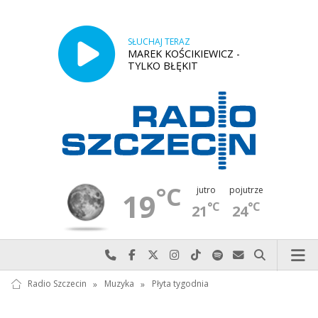
SŁUCHAJ TERAZ
MAREK KOŚCIKIEWICZ -
TYLKO BŁĘKIT
°C
jutro
pojutrze
19
°C
°C
21
24
Najlepiej po prostu do nas zadzwoń
Odwiedź nas na Facebook-u
Odwiedź nas na X
Odwiedź nas na Instagram-ie
Odwiedź nas na TikTok-u
Szukaj nas na Spotify
Wyślij do nas w
Szukaj
Radio Szczecin
»
Muzyka
»
Płyta tygodnia