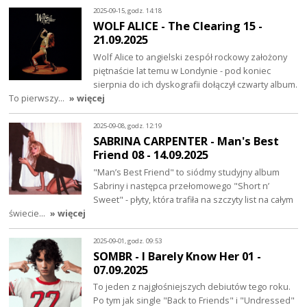
2025-09-15, godz. 14:18
WOLF ALICE - The Clearing 15 -
21.09.2025
Wolf Alice to angielski zespół rockowy założony
piętnaście lat temu w Londynie - pod koniec
sierpnia do ich dyskografii dołączył czwarty album.
To pierwszy…
» więcej
2025-09-08, godz. 12:19
SABRINA CARPENTER - Man's Best
Friend 08 - 14.09.2025
"Man’s Best Friend" to siódmy studyjny album
Sabriny i następca przełomowego "Short n’
Sweet" - płyty, która trafiła na szczyty list na całym
świecie…
» więcej
2025-09-01, godz. 09:53
SOMBR - I Barely Know Her 01 -
07.09.2025
To jeden z najgłośniejszych debiutów tego roku.
Po tym jak single "Back to Friends" i "Undressed"