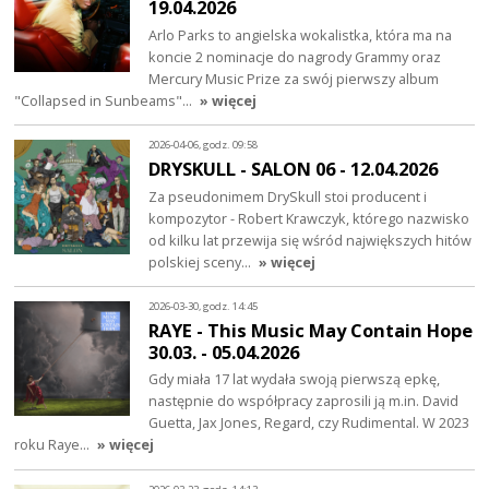
19.04.2026
Arlo Parks to angielska wokalistka, która ma na
koncie 2 nominacje do nagrody Grammy oraz
Mercury Music Prize za swój pierwszy album
"Collapsed in Sunbeams"…
» więcej
2026-04-06, godz. 09:58
DRYSKULL - SALON 06 - 12.04.2026
Za pseudonimem DrySkull stoi producent i
kompozytor - Robert Krawczyk, którego nazwisko
od kilku lat przewija się wśród największych hitów
polskiej sceny…
» więcej
2026-03-30, godz. 14:45
RAYE - This Music May Contain Hope
30.03. - 05.04.2026
Gdy miała 17 lat wydała swoją pierwszą epkę,
następnie do współpracy zaprosili ją m.in. David
Guetta, Jax Jones, Regard, czy Rudimental. W 2023
roku Raye…
» więcej