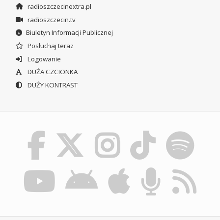
radioszczecinextra.pl
radioszczecin.tv
Biuletyn Informacji Publicznej
Posłuchaj teraz
Logowanie
DUŻA CZCIONKA
DUŻY KONTRAST