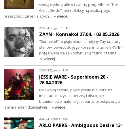
swoją dyskografię o czwartą płytę. Album "The
Great Divide" jest refleksyjną analizą jego
przeszłości, zmieniających…
» więcej
2026-04-27, godz. 16:30
ZAYN - Konnakol 27.04. - 03.05.2026
"Konnakol" to piąty album studyjny Zayna, który
stanowi powrót do jego korzeni i brzmień R'n'B -
płytę uważa się za kontynuację "Mind of Mine"…
» więcej
2026-04-20, godz. 11:09
JESSIE WARE - Superbloom 20 -
26.04.2026
Na swojej szóstej płycie Jessie nie porzuca
inspiracji muzyką taneczną i disco, ale
brzmieniowo materiał jest bardziej połączony z
latami siedemdziesiątymi…
» więcej
2026-04-13, godz. 14:50
ARLO PARKS - Ambiguous Desire 13 -