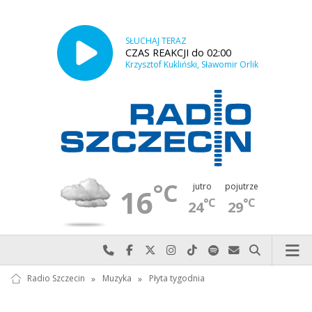
SŁUCHAJ TERAZ
CZAS REAKCJI do 02:00
Krzysztof Kukliński, Sławomir Orlik
°C
jutro
pojutrze
16
°C
°C
24
29
Najlepiej po prostu do nas zadzwoń
Odwiedź nas na Facebook-u
Odwiedź nas na X
Odwiedź nas na Instagram-ie
Odwiedź nas na TikTok-u
Szukaj nas na Spotify
Wyślij do nas w
Szukaj
Radio Szczecin
»
Muzyka
»
Płyta tygodnia