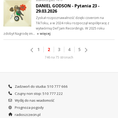
2026-03-23, godz. 14:13
DANIEL GODSON - Pytania 23 -
29.03.2026
Zyskał rozpoznawalność dzięki coverom na
TikToku, a w 2024 roku rozpoczął współpracę z
wytwórnią Def Jam Recordings. W 2025 roku
zdobył Nagrodę im…
» więcej
1
2
3
4
5
746 na 75 stronach
Zadzwoń do studia: 510 777 666
Czujny non stop: 510 777 222
Wyślij do nas wiadomość
Prognoza pogody
radioszczecin.pl