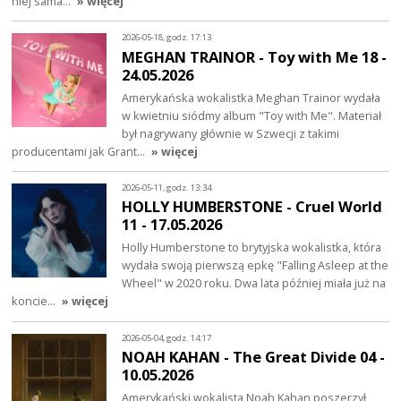
niej sama…
» więcej
2026-05-18, godz. 17:13
MEGHAN TRAINOR - Toy with Me 18 -
24.05.2026
Amerykańska wokalistka Meghan Trainor wydała
w kwietniu siódmy album "Toy with Me". Materiał
był nagrywany głównie w Szwecji z takimi
producentami jak Grant…
» więcej
2026-05-11, godz. 13:34
HOLLY HUMBERSTONE - Cruel World
11 - 17.05.2026
Holly Humberstone to brytyjska wokalistka, która
wydała swoją pierwszą epkę "Falling Asleep at the
Wheel" w 2020 roku. Dwa lata później miała już na
koncie…
» więcej
2026-05-04, godz. 14:17
NOAH KAHAN - The Great Divide 04 -
10.05.2026
Amerykański wokalista Noah Kahan poszerzył