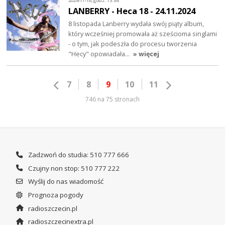
2024-11-18, godz. 13:54
LANBERRY - Heca 18 - 24.11.2024
8 listopada Lanberry wydała swój piąty album,
który wcześniej promowała aż sześcioma singlami
- o tym, jak podeszła do procesu tworzenia
"Hecy" opowiadała…
» więcej
7
8
9
10
11
746 na 75 stronach
Zadzwoń do studia: 510 777 666
Czujny non stop: 510 777 222
Wyślij do nas wiadomość
Prognoza pogody
radioszczecin.pl
radioszczecinextra.pl