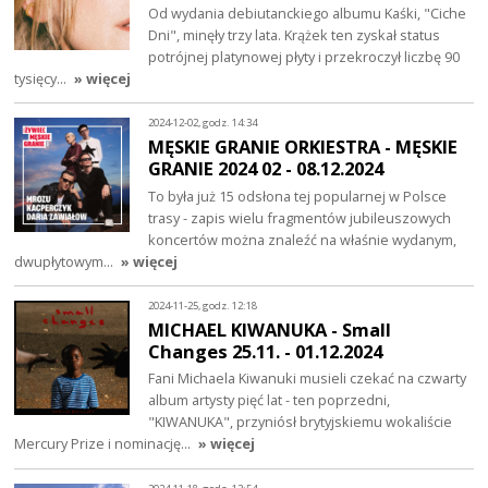
Od wydania debiutanckiego albumu Kaśki, "Ciche
Dni", minęły trzy lata. Krążek ten zyskał status
potrójnej platynowej płyty i przekroczył liczbę 90
tysięcy…
» więcej
2024-12-02, godz. 14:34
MĘSKIE GRANIE ORKIESTRA - MĘSKIE
GRANIE 2024 02 - 08.12.2024
To była już 15 odsłona tej popularnej w Polsce
trasy - zapis wielu fragmentów jubileuszowych
koncertów można znaleźć na właśnie wydanym,
dwupłytowym…
» więcej
2024-11-25, godz. 12:18
MICHAEL KIWANUKA - Small
Changes 25.11. - 01.12.2024
Fani Michaela Kiwanuki musieli czekać na czwarty
album artysty pięć lat - ten poprzedni,
"KIWANUKA", przyniósł brytyjskiemu wokaliście
Mercury Prize i nominację…
» więcej