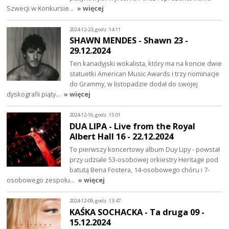
Szwecji w Konkursie…
» więcej
2024-12-23, godz. 14:11
SHAWN MENDES - Shawn 23 -
29.12.2024
Ten kanadyjski wokalista, który ma na koncie dwie
statuetki American Music Awards i trzy nominacje
do Grammy, w listopadzie dodał do swojej
dyskografii piąty…
» więcej
2024-12-16, godz. 15:01
DUA LIPA - Live from the Royal
Albert Hall 16 - 22.12.2024
To pierwszy koncertowy album Duy Lipy - powstał
przy udziale 53-osobowej orkiestry Heritage pod
batutą Bena Fostera, 14-osobowego chóru i 7-
osobowego zespołu…
» więcej
2024-12-09, godz. 13:47
KAŚKA SOCHACKA - Ta druga 09 -
15.12.2024