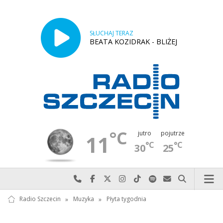
SŁUCHAJ TERAZ
BEATA KOZIDRAK - BLIŻEJ
°C
jutro
pojutrze
11
°C
°C
30
25
Najlepiej po prostu do nas zadzwoń
Odwiedź nas na Facebook-u
Odwiedź nas na X
Odwiedź nas na Instagram-ie
Odwiedź nas na TikTok-u
Szukaj nas na Spotify
Wyślij do nas w
Szukaj
Radio Szczecin
»
Muzyka
»
Płyta tygodnia