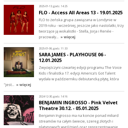
2025-01-13, godz. 14:25
FLO - Access All Areas 13 - 19.01.2025
FLO to żeńska grupa zawiązana w Londynie w
2019 roku - wcześniej, jeszcze jako nastolatki, trzy
tworzące ją wokalistki - Stella, Jorja i Renée -
pracowały…
» więcej
2025-01-06, godz. 11:33
SARA JAMES - PLAYHOUSE 06 -
12.01.2025
Zwyciężczyni czwartej edycji programu The Voice
Kids i finalistka 17. edycji America’s Got Talent
wydała w październiku debiutancką płytę, która
"jest…
» więcej
2024-12-30, godz. 14:16
BENJAMIN INGROSSO - Pink Velvet
Theatre 30.12. - 05.01.2025
Benjamin Ingrosso ma na koncie ponad miliard
streamów na całym świecie, szereg złotych i
platynowych wyróżnień oraz reprezentowanie