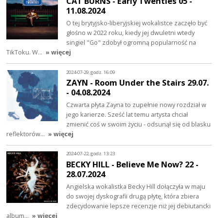
CAT BURNS - Early Twenties 05 -
11.08.2024
O tej brytyjsko-liberyjskiej wokalistce zaczęło być
głośno w 2022 roku, kiedy jej dwuletni wtedy
singiel "Go" zdobył ogromną popularność na
TikToku. W…
» więcej
2024-07-29, godz. 16:09
ZAYN - Room Under the Stairs 29.07.
- 04.08.2024
Czwarta płyta Zayna to zupełnie nowy rozdział w
jego karierze. Sześć lat temu artysta chciał
zmienić coś w swoim życiu - odsunął się od blasku
reflektorów…
» więcej
2024-07-22, godz. 13:23
BECKY HILL - Believe Me Now? 22 -
28.07.2024
Angielska wokalistka Becky Hill dołączyła w maju
do swojej dyskografii drugą płytę, która zbiera
zdecydowanie lepsze recenzje niż jej debiutancki
album…
» więcej