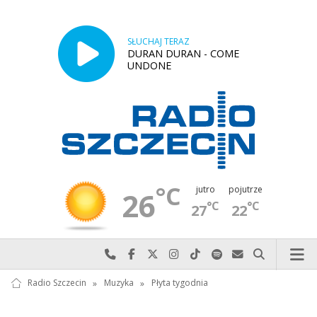
SŁUCHAJ TERAZ
DURAN DURAN - COME
UNDONE
°C
jutro
pojutrze
26
°C
°C
27
22
Najlepiej po prostu do nas zadzwoń
Odwiedź nas na Facebook-u
Odwiedź nas na X
Odwiedź nas na Instagram-ie
Odwiedź nas na TikTok-u
Szukaj nas na Spotify
Wyślij do nas w
Szukaj
Radio Szczecin
»
Muzyka
»
Płyta tygodnia