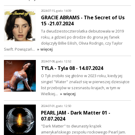
2024-07-15, godz. 14:09
GRACIE ABRAMS - The Secret of Us
15 -21.07.2024
Ta dwudziestoczterolatka debiutowała w 2019
roku, a gdzieś po drodze do grona jej fanek
dołączyły Billie Eilish, Olivia Rodrigo, czy Taylor
Swift. Powiązań…
» więcej
2024-07-08, godz. 12:52
TYLA - Tyla 08 - 14.07.2024
O Tyli zrobiło się głośno w 2023 roku, kiedy jej
singiel "Water" znalazł się w pierwszej dziesiątce
list przebojów w szesnastu krajach, w tym w
Wielkiej…
» więcej
2024-07-01, godz. 12:50
PEARL JAM - Dark Matter 01 -
07.07.2024
"Dark Matter" to dwunasty krążek
amerykańskiego zespołu rockowego Pearl Jam.