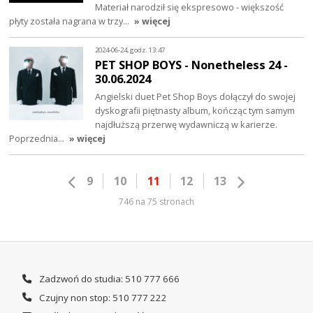
Materiał narodził się ekspresowo - większość
płyty została nagrana w trzy…
» więcej
2024-06-24, godz. 13:47
PET SHOP BOYS - Nonetheless 24 -
30.06.2024
Angielski duet Pet Shop Boys dołączył do swojej
dyskografii piętnasty album, kończąc tym samym
najdłuższą przerwę wydawniczą w karierze.
Poprzednia…
» więcej
9
10
11
12
13
746 na 75 stronach
Zadzwoń do studia: 510 777 666
Czujny non stop: 510 777 222