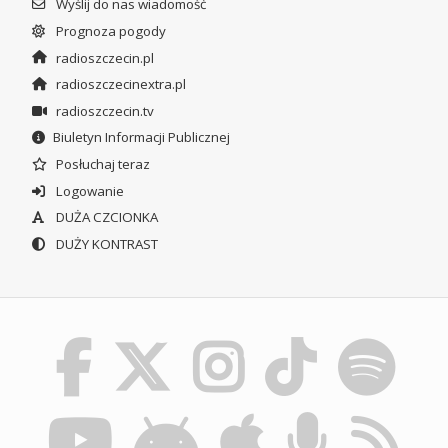
Wyślij do nas wiadomość
Prognoza pogody
radioszczecin.pl
radioszczecinextra.pl
radioszczecin.tv
Biuletyn Informacji Publicznej
Posłuchaj teraz
Logowanie
DUŻA CZCIONKA
DUŻY KONTRAST