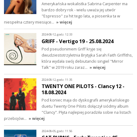
Amerykańska wokalistka Sabrina Carpenter ma
bardzo dobry rok - wielu uważa jej utwór
"Espresso" za hit tego lata, a piosenka ta w
niespełna cztery miesiące…
» więcej
2024-08-12, godz. 12:33
GRIFF - Vertigo 19 - 25.08.2024
Pod pseudonimem Griff kryje się
dwudziestotrzyletnia Brytyjka Sarah Faith Griffiths,
która wydała swój debiutancki singiel "Mirror
Talk" w 2019 roku zaraz…
» więcej
2024-08-12, godz. 11:35
TWENTY ONE PILOTS - Clancy 12 -
18.08.2024
Pod koniec maja do dyskografii amerykańskiego
duetu Twenty One Pilots dołączył siódmy album
"Clancy". Płyta najlepiej poradziła sobie na listach
przebojów…
» więcej
2024-08-05, godz. 11:56