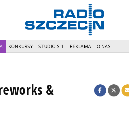
A
KONKURSY
STUDIO S-1
REKLAMA
O NAS
reworks &