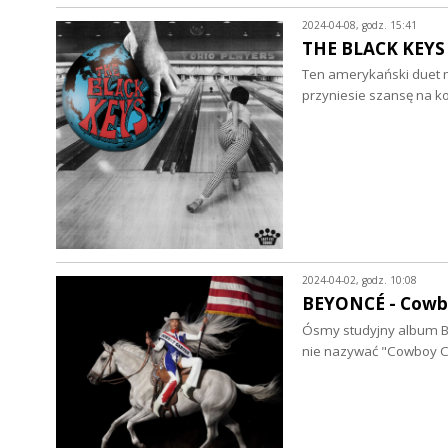
2024-04-08, godz. 15:41
THE BLACK KEYS -
Ten amerykański duet 
przyniesie szansę na ko
2024-04-02, godz. 10:08
BEYONCÉ - Cowbo
Ósmy studyjny album Be
nie nazywać "Cowboy Ca