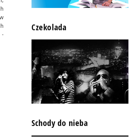
i,
ch
 w
Czekolada
ch
 -
Schody do nieba