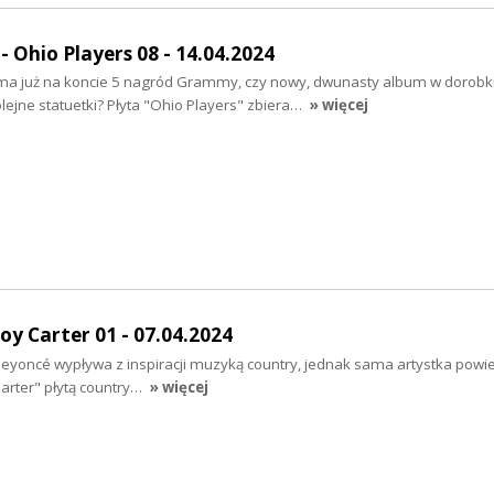
 Ohio Players 08 - 14.04.2024
ma już na koncie 5 nagród Grammy, czy nowy, dwunasty album w dorobk
lejne statuetki? Płyta "Ohio Players" zbiera…
» więcej
y Carter 01 - 07.04.2024
yoncé wypływa z inspiracji muzyką country, jednak sama artystka powie
rter" płytą country…
» więcej