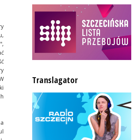
ry
u,
",
ać
ść
ry
Translagator
 W
ki
ch
na
ul