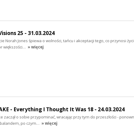
sions 25 - 31.03.2024
cie Norah Jones śpiewa o wolności, tańcu i akceptacji tego, co przynosi życ
or większości…
» więcej
E - Everything I Thought It Was 18 - 24.03.2024
e zaczął o sobie przypominać, wracając przy tym do przeszłości - ponown
 Timbalandem, po czym…
» więcej