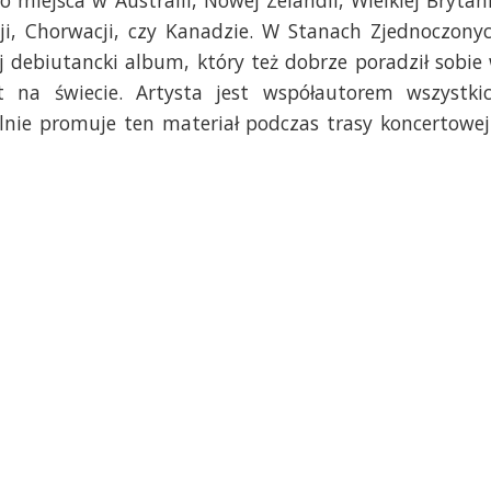
 miejsca w Australii, Nowej Zelandii, Wielkiej Brytani
ncji, Chorwacji, czy Kanadzie. W Stanach Zjednoczony
 debiutancki album, który też dobrze poradził sobie
yt na świecie. Artysta jest współautorem wszystki
lnie promuje ten materiał podczas trasy koncertowej