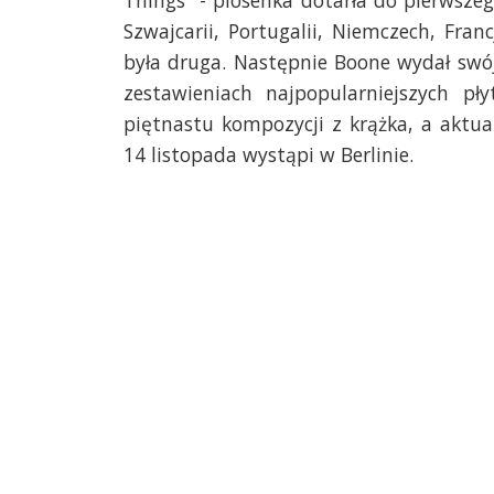
Things" - piosenka dotarła do pierwszego
Szwajcarii, Portugalii, Niemczech, Fra
była druga. Następnie Boone wydał swój
zestawieniach najpopularniejszych pł
piętnastu kompozycji z krążka, a aktua
14 listopada wystąpi w Berlinie.