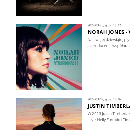
2024-03-25, godz. 12:42
NORAH JONES - Vi
Na swojej dziewiątej pły
ją producent i współaut
2024-03-18, godz. 12:46
JUSTIN TIMBERLAK
W 2023 Justin Timberlak
siły z Nelly Furtado i