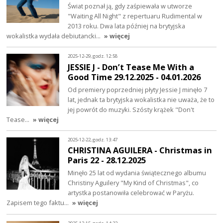
Świat poznał ją, gdy zaśpiewała w utworze
"Waiting All Night" z repertuaru Rudimental w
2013 roku. Dwa lata później na brytyjska
wokalistka wydała debiutancki…
» więcej
2025-12-29, godz. 12:58
JESSIE J - Don’t Tease Me With a
Good Time 29.12.2025 - 04.01.2026
Od premiery poprzedniej płyty Jessie J minęło 7
lat, jednak ta brytyjska wokalistka nie uważa, że to
jej powrót do muzyki. Szósty krążek "Don't
Tease…
» więcej
2025-12-22, godz. 13:47
CHRISTINA AGUILERA - Christmas in
Paris 22 - 28.12.2025
Minęło 25 lat od wydania świątecznego albumu
Christiny Aguilery "My Kind of Christmas", co
artystka postanowiła celebrować w Paryżu.
Zapisem tego faktu…
» więcej