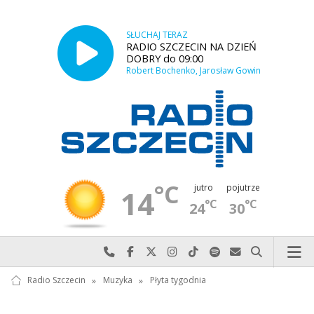
SŁUCHAJ TERAZ
RADIO SZCZECIN NA DZIEŃ
DOBRY do 09:00
Robert Bochenko, Jarosław Gowin
°C
jutro
pojutrze
14
°C
°C
24
30
Najlepiej po prostu do nas zadzwoń
Odwiedź nas na Facebook-u
Odwiedź nas na X
Odwiedź nas na Instagram-ie
Odwiedź nas na TikTok-u
Szukaj nas na Spotify
Wyślij do nas w
Szukaj
Radio Szczecin
»
Muzyka
»
Płyta tygodnia