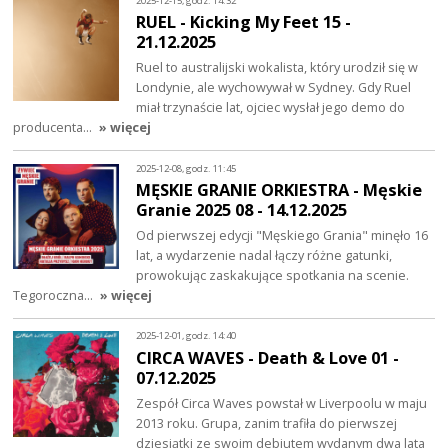
2025-12-15, godz. 14:32
RUEL - Kicking My Feet 15 -
21.12.2025
Ruel to australijski wokalista, który urodził się w
Londynie, ale wychowywał w Sydney. Gdy Ruel
miał trzynaście lat, ojciec wysłał jego demo do
producenta…
» więcej
2025-12-08, godz. 11:45
MĘSKIE GRANIE ORKIESTRA - Męskie
Granie 2025 08 - 14.12.2025
Od pierwszej edycji "Męskiego Grania" minęło 16
lat, a wydarzenie nadal łączy różne gatunki,
prowokując zaskakujące spotkania na scenie.
Tegoroczna…
» więcej
2025-12-01, godz. 14:40
CIRCA WAVES - Death & Love 01 -
07.12.2025
Zespół Circa Waves powstał w Liverpoolu w maju
2013 roku. Grupa, zanim trafiła do pierwszej
dziesiątki ze swoim debiutem wydanym dwa lata