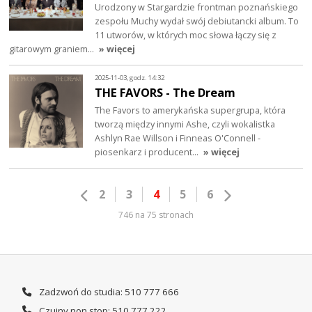
Urodzony w Stargardzie frontman poznańskiego
zespołu Muchy wydał swój debiutancki album. To
11 utworów, w których moc słowa łączy się z
gitarowym graniem…
» więcej
2025-11-03, godz. 14:32
THE FAVORS - The Dream
The Favors to amerykańska supergrupa, która
tworzą między innymi Ashe, czyli wokalistka
Ashlyn Rae Willson i Finneas O'Connell -
piosenkarz i producent…
» więcej
2
3
4
5
6
746 na 75 stronach
Zadzwoń do studia: 510 777 666
Czujny non stop: 510 777 222