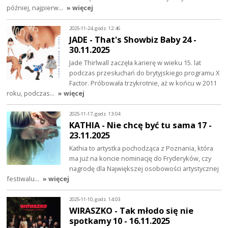
później, najpierw…
» więcej
2025-11-24, godz. 12:46
JADE - That's Showbiz Baby 24 -
30.11.2025
Jade Thirlwall zaczęła karierę w wieku 15. lat
podczas przesłuchań do brytyjskiego programu X
Factor. Próbowała trzykrotnie, aż w końcu w 2011
roku, podczas…
» więcej
2025-11-17, godz. 13:04
KATHIA - Nie chcę być tu sama 17 -
23.11.2025
Kathia to artystka pochodząca z Poznania, która
ma już na koncie nominację do Fryderyków, czy
nagrodę dla Największej osobowości artystycznej
festiwalu…
» więcej
2025-11-10, godz. 14:03
WIRASZKO - Tak młodo się nie
spotkamy 10 - 16.11.2025