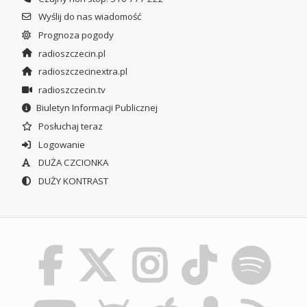
Wyślij do nas wiadomość
Prognoza pogody
radioszczecin.pl
radioszczecinextra.pl
radioszczecin.tv
Biuletyn Informacji Publicznej
Posłuchaj teraz
Logowanie
DUŻA CZCIONKA
DUŻY KONTRAST