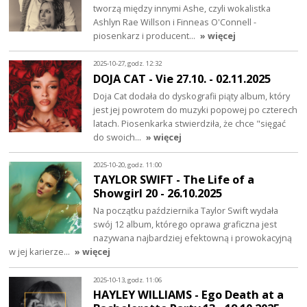
tworzą między innymi Ashe, czyli wokalistka
Ashlyn Rae Willson i Finneas O'Connell -
piosenkarz i producent…
» więcej
2025-10-27, godz. 12:32
DOJA CAT - Vie 27.10. - 02.11.2025
Doja Cat dodała do dyskografii piąty album, który
jest jej powrotem do muzyki popowej po czterech
latach. Piosenkarka stwierdziła, że chce "sięgać
do swoich…
» więcej
2025-10-20, godz. 11:00
TAYLOR SWIFT - The Life of a
Showgirl 20 - 26.10.2025
Na początku października Taylor Swift wydała
swój 12 album, którego oprawa graficzna jest
nazywana najbardziej efektowną i prowokacyjną
w jej karierze…
» więcej
2025-10-13, godz. 11:06
HAYLEY WILLIAMS - Ego Death at a