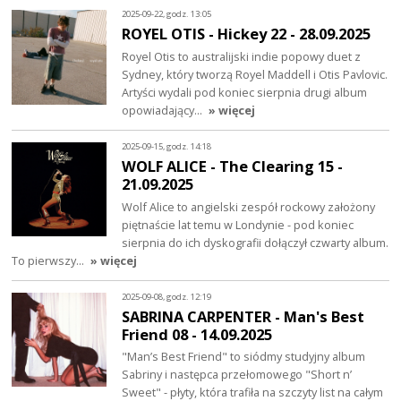
2025-09-22, godz. 13:05
ROYEL OTIS - Hickey 22 - 28.09.2025
Royel Otis to australijski indie popowy duet z
Sydney, który tworzą Royel Maddell i Otis Pavlovic.
Artyści wydali pod koniec sierpnia drugi album
opowiadający…
» więcej
2025-09-15, godz. 14:18
WOLF ALICE - The Clearing 15 -
21.09.2025
Wolf Alice to angielski zespół rockowy założony
piętnaście lat temu w Londynie - pod koniec
sierpnia do ich dyskografii dołączył czwarty album.
To pierwszy…
» więcej
2025-09-08, godz. 12:19
SABRINA CARPENTER - Man's Best
Friend 08 - 14.09.2025
"Man’s Best Friend" to siódmy studyjny album
Sabriny i następca przełomowego "Short n’
Sweet" - płyty, która trafiła na szczyty list na całym