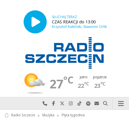
SŁUCHAJ TERAZ
CZAS REAKCJI do 13:00
Krzysztof Kukliński, Sławomir Orlik
°C
jutro
pojutrze
27
°C
°C
22
23
Najlepiej po prostu do nas zadzwoń
Odwiedź nas na Facebook-u
Odwiedź nas na X
Odwiedź nas na Instagram-ie
Odwiedź nas na TikTok-u
Szukaj nas na Spotify
Wyślij do nas w
Szukaj
Radio Szczecin
»
Muzyka
»
Płyta tygodnia