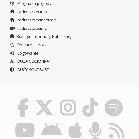
Prognoza pogody
radioszczecin.pl
radioszczecinextra.pl
radioszczecin.tv
Biuletyn Informacji Publicznej
Posłuchaj teraz
Logowanie
DUŻA CZCIONKA
DUŻY KONTRAST