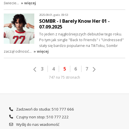
świecie…
» więcej
2025-09-01, godz. 09:53
SOMBR - I Barely Know Her 01 -
07.09.2025
To jeden z najgłośniejszych debiutów tego roku.
Po tym jak single "Back to Friends" i "Undressed"
stały się bardzo popularne na TikToku, Sombr
zaczął odnosić…
» więcej
3
4
5
6
7
747 na 75 stronach
Zadzwoń do studia: 510 777 666
Czujny non stop: 510 777 222
Wyślij do nas wiadomość