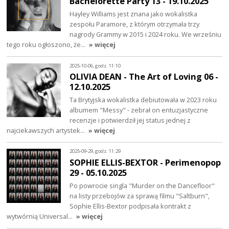
Bachelorette Party 13 - 19.10.2025
Hayley Williams jest znana jako wokalistka
zespołu Paramore, z którym otrzymała trzy
nagrody Grammy w 2015 i 2024 roku. We wrześniu
tego roku ogłoszono, że…
» więcej
2025-10-06, godz. 11:10
OLIVIA DEAN - The Art of Loving 06 -
12.10.2025
Ta Brytyjska wokalistka debiutowała w 2023 roku
albumem "Messy" - zebrał on entuzjastyczne
recenzje i potwierdził jej status jednej z
najciekawszych artystek…
» więcej
2025-09-29, godz. 11:29
SOPHIE ELLIS-BEXTOR - Perimenopop
29 - 05.10.2025
Po powrocie singla "Murder on the Dancefloor"
na listy przebojów za sprawą filmu "Saltburn",
Sophie Ellis-Bextor podpisała kontrakt z
wytwórnią Universal…
» więcej