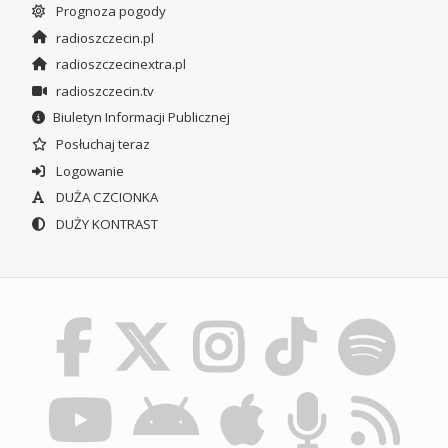
Prognoza pogody
radioszczecin.pl
radioszczecinextra.pl
radioszczecin.tv
Biuletyn Informacji Publicznej
Posłuchaj teraz
Logowanie
DUŻA CZCIONKA
DUŻY KONTRAST