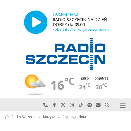
SŁUCHAJ TERAZ
RADIO SZCZECIN NA DZIEŃ
DOBRY do 09:00
Robert Bochenko, Jarosław Gowin
°C
jutro
pojutrze
16
°C
°C
24
30
Najlepiej po prostu do nas zadzwoń
Odwiedź nas na Facebook-u
Odwiedź nas na X
Odwiedź nas na Instagram-ie
Odwiedź nas na TikTok-u
Szukaj nas na Spotify
Wyślij do nas w
Szukaj
Radio Szczecin
»
Muzyka
»
Płyta tygodnia