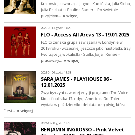
Krakowie, a tworzą ją Jagoda Kudlińska, Julia Skiba,
Julia Błachuta i Paulina Sumera. Po świetnie
przyjętym…
» więcej
2025-01-13, godz. 14:25
FLO - Access All Areas 13 - 19.01.2025
FLO to żeńska grupa zawiązana w Londynie w
2019 roku - wcześniej, jeszcze jako nastolatki, trzy
tworzące ją wokalistki - Stella, Jorja i Renée -
pracowały…
» więcej
2025-01-06, godz. 11:33
SARA JAMES - PLAYHOUSE 06 -
12.01.2025
Zwyciężczyni czwartej edycji programu The Voice
Kids i finalistka 17. edycji America’s Got Talent
wydała w październiku debiutancką płytę, która
"jest…
» więcej
2024-12-30, godz. 14:16
BENJAMIN INGROSSO - Pink Velvet