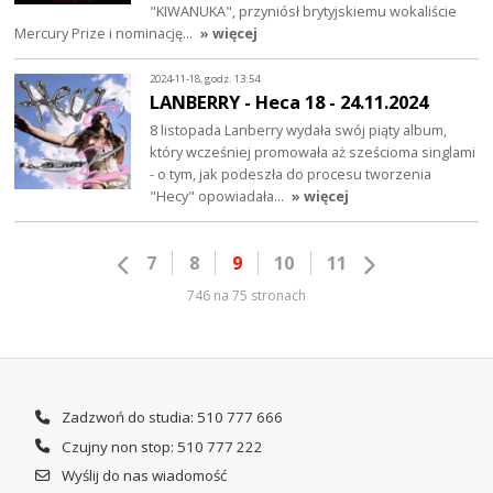
"KIWANUKA", przyniósł brytyjskiemu wokaliście
Mercury Prize i nominację…
» więcej
2024-11-18, godz. 13:54
LANBERRY - Heca 18 - 24.11.2024
8 listopada Lanberry wydała swój piąty album,
który wcześniej promowała aż sześcioma singlami
- o tym, jak podeszła do procesu tworzenia
"Hecy" opowiadała…
» więcej
7
8
9
10
11
746 na 75 stronach
Zadzwoń do studia: 510 777 666
Czujny non stop: 510 777 222
Wyślij do nas wiadomość