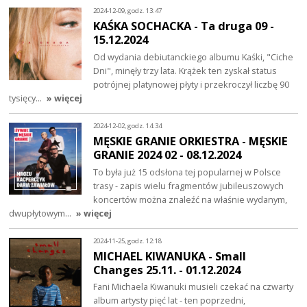
2024-12-09, godz. 13:47
KAŚKA SOCHACKA - Ta druga 09 -
15.12.2024
Od wydania debiutanckiego albumu Kaśki, "Ciche
Dni", minęły trzy lata. Krążek ten zyskał status
potrójnej platynowej płyty i przekroczył liczbę 90
tysięcy…
» więcej
2024-12-02, godz. 14:34
MĘSKIE GRANIE ORKIESTRA - MĘSKIE
GRANIE 2024 02 - 08.12.2024
To była już 15 odsłona tej popularnej w Polsce
trasy - zapis wielu fragmentów jubileuszowych
koncertów można znaleźć na właśnie wydanym,
dwupłytowym…
» więcej
2024-11-25, godz. 12:18
MICHAEL KIWANUKA - Small
Changes 25.11. - 01.12.2024
Fani Michaela Kiwanuki musieli czekać na czwarty
album artysty pięć lat - ten poprzedni,