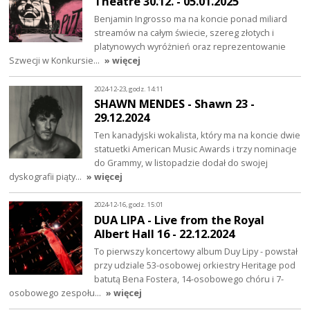
Theatre 30.12. - 05.01.2025
Benjamin Ingrosso ma na koncie ponad miliard
streamów na całym świecie, szereg złotych i
platynowych wyróżnień oraz reprezentowanie
Szwecji w Konkursie…
» więcej
2024-12-23, godz. 14:11
SHAWN MENDES - Shawn 23 -
29.12.2024
Ten kanadyjski wokalista, który ma na koncie dwie
statuetki American Music Awards i trzy nominacje
do Grammy, w listopadzie dodał do swojej
dyskografii piąty…
» więcej
2024-12-16, godz. 15:01
DUA LIPA - Live from the Royal
Albert Hall 16 - 22.12.2024
To pierwszy koncertowy album Duy Lipy - powstał
przy udziale 53-osobowej orkiestry Heritage pod
batutą Bena Fostera, 14-osobowego chóru i 7-
osobowego zespołu…
» więcej