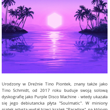
Urodzony w Dreźnie Tino Piontek, znany także jako
Tino Schmidt, od 2017 roku buduje swoją solową
dyskografię jako Purple Disco Machine - wtedy ukazała
się jego debiutancka płyta "Soulmatic". W miniony
piątek artysta wydał trzeci krążek "Paradise", na którym