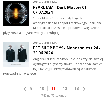
2024-07-01, godz. 12:50
PEARL JAM - Dark Matter 01 -
07.07.2024
"Dark Matter" to dwunasty krążek
amerykańskiego zespołu rockowego Pearl Jam.
Materiał narodził się ekspresowo - większość
płyty została nagrana w trzy…
» więcej
2024-06-24, godz. 13:47
PET SHOP BOYS - Nonetheless 24 -
30.06.2024
Angielski duet Pet Shop Boys dołączył do swojej
dyskografii piętnasty album, kończąc tym samym
najdłuższą przerwę wydawniczą w karierze.
Poprzednia…
» więcej
9
10
11
12
13
746 na 75 stronach