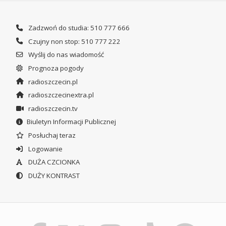
Zadzwoń do studia: 510 777 666
Czujny non stop: 510 777 222
Wyślij do nas wiadomość
Prognoza pogody
radioszczecin.pl
radioszczecinextra.pl
radioszczecin.tv
Biuletyn Informacji Publicznej
Posłuchaj teraz
Logowanie
DUŻA CZCIONKA
DUŻY KONTRAST