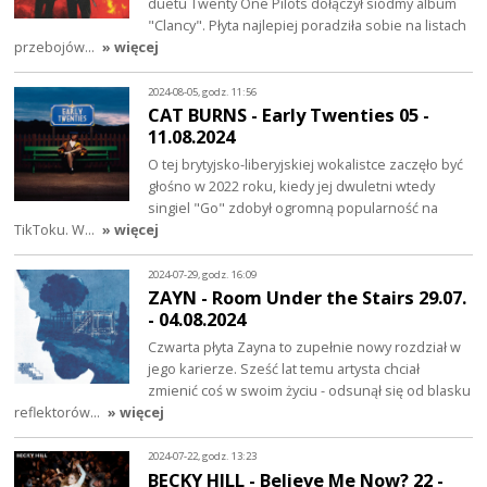
duetu Twenty One Pilots dołączył siódmy album
"Clancy". Płyta najlepiej poradziła sobie na listach
przebojów…
» więcej
2024-08-05, godz. 11:56
CAT BURNS - Early Twenties 05 -
11.08.2024
O tej brytyjsko-liberyjskiej wokalistce zaczęło być
głośno w 2022 roku, kiedy jej dwuletni wtedy
singiel "Go" zdobył ogromną popularność na
TikToku. W…
» więcej
2024-07-29, godz. 16:09
ZAYN - Room Under the Stairs 29.07.
- 04.08.2024
Czwarta płyta Zayna to zupełnie nowy rozdział w
jego karierze. Sześć lat temu artysta chciał
zmienić coś w swoim życiu - odsunął się od blasku
reflektorów…
» więcej
2024-07-22, godz. 13:23
BECKY HILL - Believe Me Now? 22 -