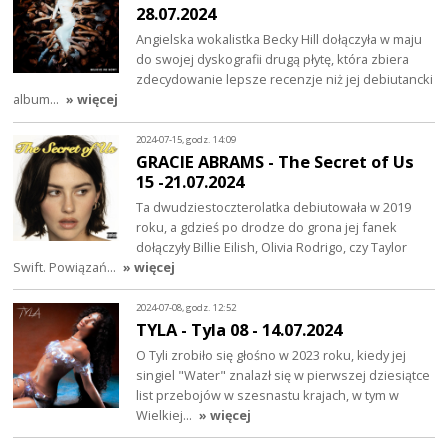
28.07.2024
Angielska wokalistka Becky Hill dołączyła w maju
do swojej dyskografii drugą płytę, która zbiera
zdecydowanie lepsze recenzje niż jej debiutancki
album…
» więcej
2024-07-15, godz. 14:09
GRACIE ABRAMS - The Secret of Us
15 -21.07.2024
Ta dwudziestoczterolatka debiutowała w 2019
roku, a gdzieś po drodze do grona jej fanek
dołączyły Billie Eilish, Olivia Rodrigo, czy Taylor
Swift. Powiązań…
» więcej
2024-07-08, godz. 12:52
TYLA - Tyla 08 - 14.07.2024
O Tyli zrobiło się głośno w 2023 roku, kiedy jej
singiel "Water" znalazł się w pierwszej dziesiątce
list przebojów w szesnastu krajach, w tym w
Wielkiej…
» więcej