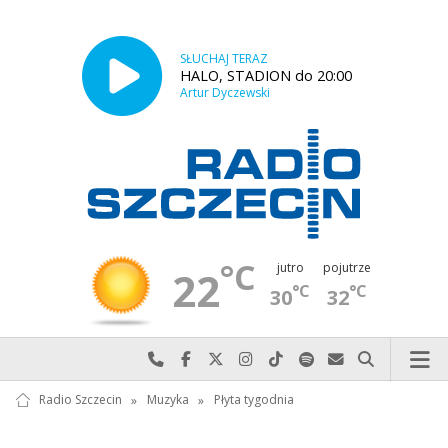
SŁUCHAJ TERAZ
HALO, STADION do 20:00
Artur Dyczewski
°C
jutro
pojutrze
22
°C
°C
30
32
Najlepiej po prostu do nas zadzwoń
Odwiedź nas na Facebook-u
Odwiedź nas na X
Odwiedź nas na Instagram-ie
Odwiedź nas na TikTok-u
Szukaj nas na Spotify
Wyślij do nas w
Szukaj
Radio Szczecin
»
Muzyka
»
Płyta tygodnia