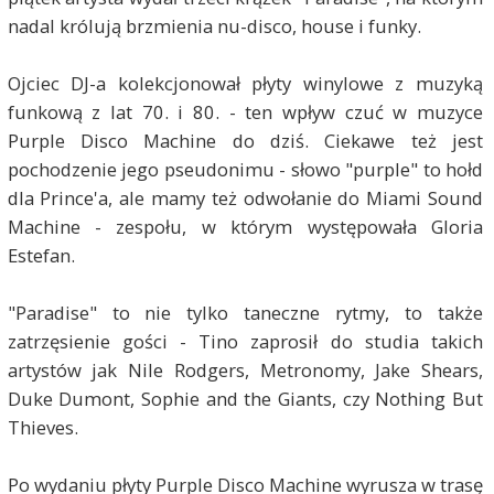
nadal królują brzmienia nu-disco, house i funky.
Ojciec DJ-a kolekcjonował płyty winylowe z muzyką
funkową z lat 70. i 80. - ten wpływ czuć w muzyce
Purple Disco Machine do dziś. Ciekawe też jest
pochodzenie jego pseudonimu - słowo "purple" to hołd
dla Prince'a, ale mamy też odwołanie do Miami Sound
Machine - zespołu, w którym występowała Gloria
Estefan.
"Paradise" to nie tylko taneczne rytmy, to także
zatrzęsienie gości - Tino zaprosił do studia takich
artystów jak Nile Rodgers, Metronomy, Jake Shears,
Duke Dumont, Sophie and the Giants, czy Nothing But
Thieves.
Po wydaniu płyty Purple Disco Machine wyrusza w trasę