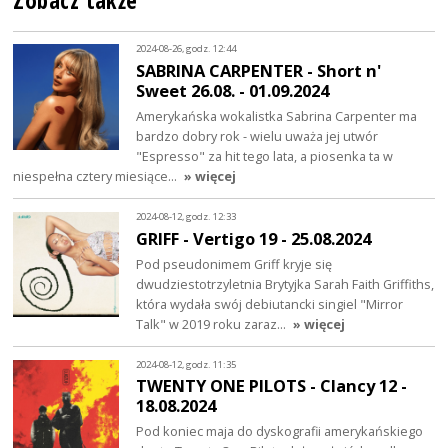
Zobacz także
2024-08-26, godz. 12:44
SABRINA CARPENTER - Short n'
Sweet 26.08. - 01.09.2024
Amerykańska wokalistka Sabrina Carpenter ma
bardzo dobry rok - wielu uważa jej utwór
"Espresso" za hit tego lata, a piosenka ta w
niespełna cztery miesiące…
» więcej
2024-08-12, godz. 12:33
GRIFF - Vertigo 19 - 25.08.2024
Pod pseudonimem Griff kryje się
dwudziestotrzyletnia Brytyjka Sarah Faith Griffiths,
która wydała swój debiutancki singiel "Mirror
Talk" w 2019 roku zaraz…
» więcej
2024-08-12, godz. 11:35
TWENTY ONE PILOTS - Clancy 12 -
18.08.2024
Pod koniec maja do dyskografii amerykańskiego