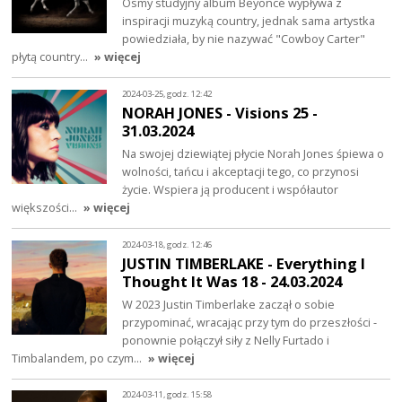
Ósmy studyjny album Beyoncé wypływa z
inspiracji muzyką country, jednak sama artystka
powiedziała, by nie nazywać "Cowboy Carter"
płytą country…
» więcej
2024-03-25, godz. 12:42
NORAH JONES - Visions 25 -
31.03.2024
Na swojej dziewiątej płycie Norah Jones śpiewa o
wolności, tańcu i akceptacji tego, co przynosi
życie. Wspiera ją producent i współautor
większości…
» więcej
2024-03-18, godz. 12:46
JUSTIN TIMBERLAKE - Everything I
Thought It Was 18 - 24.03.2024
W 2023 Justin Timberlake zaczął o sobie
przypominać, wracając przy tym do przeszłości -
ponownie połączył siły z Nelly Furtado i
Timbalandem, po czym…
» więcej
2024-03-11, godz. 15:58