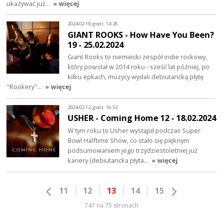
ukazywać już…
» więcej
2024-02-19, godz. 14:28
GIANT ROOKS - How Have You Been?
19 - 25.02.2024
Giant Rooks to niemiecki zespół indie rockowy,
który powstał w 2014 roku - sześć lat później, po
kilku epkach, muzycy wydali debiutancką płytę
"Rookery"…
» więcej
2024-02-12, godz. 16:53
USHER - Coming Home 12 - 18.02.2024
W tym roku to Usher wystąpił podczas Super
Bowl Halftime Show, co stało się pięknym
podsumowaniem jego trzydziestoletniej już
kariery (debiutancka płyta…
» więcej
11
12
13
14
15
747 na 75 stronach