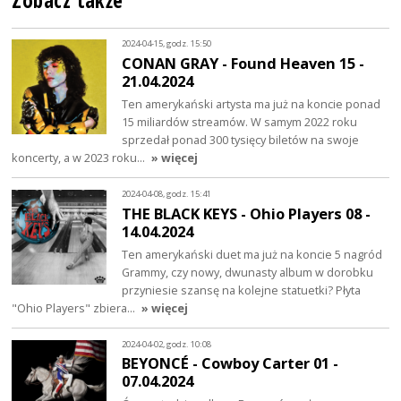
Zobacz także
2024-04-15, godz. 15:50
CONAN GRAY - Found Heaven 15 -
21.04.2024
Ten amerykański artysta ma już na koncie ponad
15 miliardów streamów. W samym 2022 roku
sprzedał ponad 300 tysięcy biletów na swoje
koncerty, a w 2023 roku…
» więcej
2024-04-08, godz. 15:41
THE BLACK KEYS - Ohio Players 08 -
14.04.2024
Ten amerykański duet ma już na koncie 5 nagród
Grammy, czy nowy, dwunasty album w dorobku
przyniesie szansę na kolejne statuetki? Płyta
"Ohio Players" zbiera…
» więcej
2024-04-02, godz. 10:08
BEYONCÉ - Cowboy Carter 01 -
07.04.2024