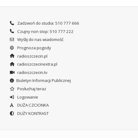
Zadzwoń do studia: 510 777 666
Czujny non stop: 510 777 222
Wyślij do nas wiadomość
Prognoza pogody
radioszczecin.pl
radioszczecinextra.pl
radioszczecin.tv
Biuletyn Informacji Publicznej
Posłuchaj teraz
Logowanie
DUŻA CZCIONKA
DUŻY KONTRAST