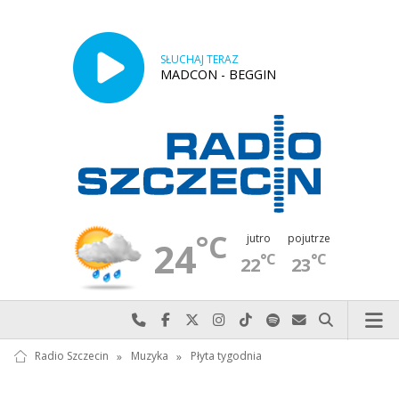
SŁUCHAJ TERAZ
MADCON - BEGGIN
°C
jutro
pojutrze
24
°C
°C
22
23
Najlepiej po prostu do nas zadzwoń
Odwiedź nas na Facebook-u
Odwiedź nas na X
Odwiedź nas na Instagram-ie
Odwiedź nas na TikTok-u
Szukaj nas na Spotify
Wyślij do nas w
Szukaj
Radio Szczecin
»
Muzyka
»
Płyta tygodnia