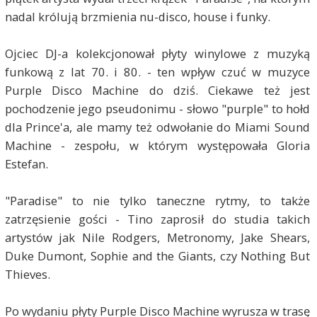
nadal królują brzmienia nu-disco, house i funky.
Ojciec DJ-a kolekcjonował płyty winylowe z muzyką
funkową z lat 70. i 80. - ten wpływ czuć w muzyce
Purple Disco Machine do dziś. Ciekawe też jest
pochodzenie jego pseudonimu - słowo "purple" to hołd
dla Prince'a, ale mamy też odwołanie do Miami Sound
Machine - zespołu, w którym występowała Gloria
Estefan.
"Paradise" to nie tylko taneczne rytmy, to także
zatrzęsienie gości - Tino zaprosił do studia takich
artystów jak Nile Rodgers, Metronomy, Jake Shears,
Duke Dumont, Sophie and the Giants, czy Nothing But
Thieves.
Po wydaniu płyty Purple Disco Machine wyrusza w trasę