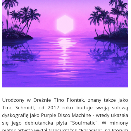
Urodzony w Dreźnie Tino Piontek, znany także jako
Tino Schmidt, od 2017 roku buduje swoją solową
dyskografię jako Purple Disco Machine - wtedy ukazała
się jego debiutancka płyta "Soulmatic". W miniony
piątek artysta wydał trzeci krążek "Paradise", na którym