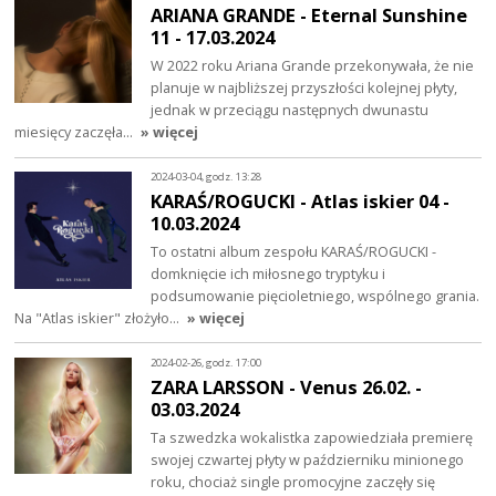
ARIANA GRANDE - Eternal Sunshine
11 - 17.03.2024
W 2022 roku Ariana Grande przekonywała, że nie
planuje w najbliższej przyszłości kolejnej płyty,
jednak w przeciągu następnych dwunastu
miesięcy zaczęła…
» więcej
2024-03-04, godz. 13:28
KARAŚ/ROGUCKI - Atlas iskier 04 -
10.03.2024
To ostatni album zespołu KARAŚ/ROGUCKI -
domknięcie ich miłosnego tryptyku i
podsumowanie pięcioletniego, wspólnego grania.
Na "Atlas iskier" złożyło…
» więcej
2024-02-26, godz. 17:00
ZARA LARSSON - Venus 26.02. -
03.03.2024
Ta szwedzka wokalistka zapowiedziała premierę
swojej czwartej płyty w październiku minionego
roku, chociaż single promocyjne zaczęły się