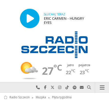
SŁUCHAJ TERAZ
ERIC CARMEN - HUNGRY
EYES
°C
jutro
pojutrze
27
°C
°C
22
23
Najlepiej po prostu do nas zadzwoń
Odwiedź nas na Facebook-u
Odwiedź nas na X
Odwiedź nas na Instagram-ie
Odwiedź nas na TikTok-u
Szukaj nas na Spotify
Wyślij do nas w
Szukaj
Radio Szczecin
»
Muzyka
»
Płyta tygodnia