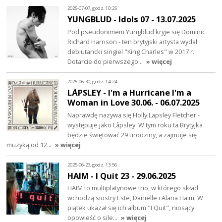
2025-07-07, godz. 10:25
YUNGBLUD - Idols 07 - 13.07.2025
Pod pseudonimem Yungblud kryje się Dominic
Richard Harrison - ten brytyjski artysta wydał
debiutancki singiel "King Charles" w 2017 r.
Dotarcie do pierwszego…
» więcej
2025-06-30, godz. 14:24
LÅPSLEY - I'm a Hurricane I'm a
Woman in Love 30.06. - 06.07.2025
Naprawdę nazywa się Holly Lapsley Fletcher -
występuje jako Låpsley. W tym roku ta Brytyjka
będzie świętować 29 urodziny, a zajmuje się
muzyką od 12…
» więcej
2025-06-23, godz. 13:56
HAIM - I Quit 23 - 29.06.2025
HAIM to multiplatynowe trio, w którego skład
wchodzą siostry Este, Danielle i Alana Haim. W
piątek ukazał się ich album "I Quit", niosący
opowieść o sile…
» więcej