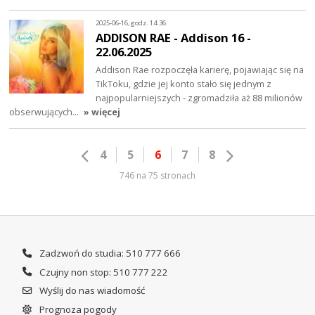
2025-06-16, godz. 14:36
ADDISON RAE - Addison 16 -
22.06.2025
Addison Rae rozpoczęła karierę, pojawiając się na
TikToku, gdzie jej konto stało się jednym z
najpopularniejszych - zgromadziła aż 88 milionów
obserwujących…
» więcej
4
5
6
7
8
746 na 75 stronach
Zadzwoń do studia: 510 777 666
Czujny non stop: 510 777 222
Wyślij do nas wiadomość
Prognoza pogody