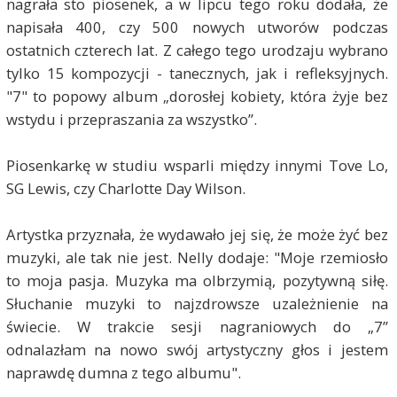
nagrała sto piosenek, a w lipcu tego roku dodała, że
napisała 400, czy 500 nowych utworów podczas
ostatnich czterech lat. Z całego tego urodzaju wybrano
tylko 15 kompozycji - tanecznych, jak i refleksyjnych.
"7" to popowy album „dorosłej kobiety, która żyje bez
wstydu i przepraszania za wszystko”.
Piosenkarkę w studiu wsparli między innymi Tove Lo,
SG Lewis, czy Charlotte Day Wilson.
Artystka przyznała, że wydawało jej się, że może żyć bez
muzyki, ale tak nie jest. Nelly dodaje: "Moje rzemiosło
to moja pasja. Muzyka ma olbrzymią, pozytywną siłę.
Słuchanie muzyki to najzdrowsze uzależnienie na
świecie. W trakcie sesji nagraniowych do „7”
odnalazłam na nowo swój artystyczny głos i jestem
naprawdę dumna z tego albumu".