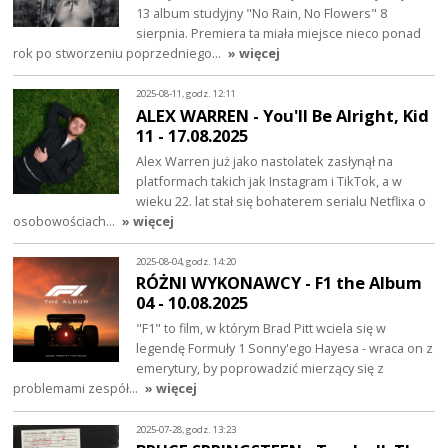
13 album studyjny "No Rain, No Flowers" 8
sierpnia. Premiera ta miała miejsce nieco ponad
rok po stworzeniu poprzedniego…
» więcej
2025-08-11, godz. 12:11
ALEX WARREN - You'll Be Alright, Kid
11 - 17.08.2025
Alex Warren już jako nastolatek zasłynął na
platformach takich jak Instagram i TikTok, a w
wieku 22. lat stał się bohaterem serialu Netflixa o
osobowościach…
» więcej
2025-08-04, godz. 14:20
RÓŻNI WYKONAWCY - F1 the Album
04 - 10.08.2025
"F1" to film, w którym Brad Pitt wciela się w
legendę Formuły 1 Sonny'ego Hayesa - wraca on z
emerytury, by poprowadzić mierzący się z
problemami zespół…
» więcej
2025-07-28, godz. 13:23