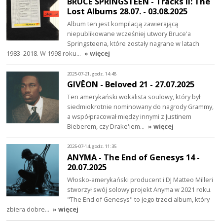
BRUCE SPRINGSTEEN - Tracks II: The
Lost Albums 28.07. - 03.08.2025
Album ten jest kompilacją zawierającą
niepublikowane wcześniej utwory Bruce'a
Springsteena, które zostały nagrane w latach
1983–2018. W 1998 roku…
» więcej
2025-07-21, godz. 14:48
GIVĒON - Beloved 21 - 27.07.2025
Ten amerykański wokalista soulowy, który był
siedmiokrotnie nominowany do nagrody Grammy,
a współpracował między innymi z Justinem
Bieberem, czy Drake'iem…
» więcej
2025-07-14, godz. 11:35
ANYMA - The End of Genesys 14 -
20.07.2025
Włosko-amerykański producent i DJ Matteo Milleri
stworzył swój solowy projekt Anyma w 2021 roku.
"The End of Genesys" to jego trzeci album, który
zbiera dobre…
» więcej