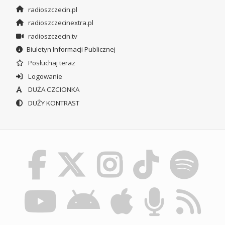
radioszczecin.pl
radioszczecinextra.pl
radioszczecin.tv
Biuletyn Informacji Publicznej
Posłuchaj teraz
Logowanie
DUŻA CZCIONKA
DUŻY KONTRAST