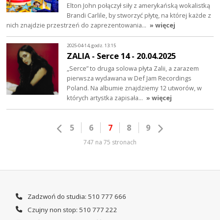
Elton John połączył siły z amerykańską wokalistką
Brandi Carlile, by stworzyć płytę, na której każde z
nich znajdzie przestrzeń do zaprezentowania…
» więcej
2025-04-14, godz. 13:15
ZALIA - Serce 14 - 20.04.2025
„Serce” to druga solowa płyta Zalii, a zarazem
pierwsza wydawana w Def Jam Recordings
Poland. Na albumie znajdziemy 12 utworów, w
których artystka zapisała…
» więcej
5
6
7
8
9
747 na 75 stronach
Zadzwoń do studia: 510 777 666
Czujny non stop: 510 777 222