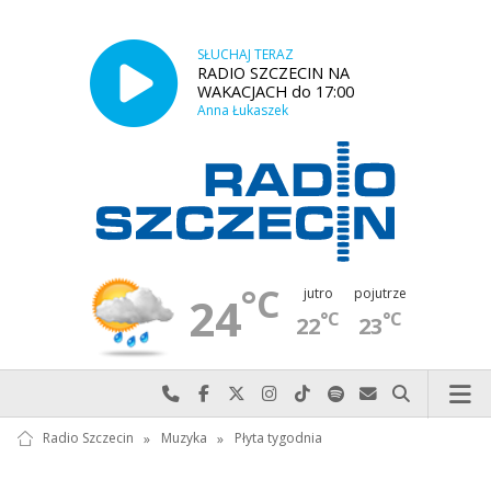
SŁUCHAJ TERAZ
RADIO SZCZECIN NA
WAKACJACH do 17:00
Anna Łukaszek
°C
jutro
pojutrze
24
°C
°C
22
23
Najlepiej po prostu do nas zadzwoń
Odwiedź nas na Facebook-u
Odwiedź nas na X
Odwiedź nas na Instagram-ie
Odwiedź nas na TikTok-u
Szukaj nas na Spotify
Wyślij do nas w
Szukaj
Radio Szczecin
»
Muzyka
»
Płyta tygodnia