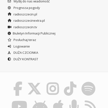
Wyślij do nas wiadomość
Prognoza pogody
radioszczecin.pl
radioszczecinextra.pl
radioszczecin.tv
Biuletyn Informacji Publicznej
Posłuchaj teraz
Logowanie
DUŻA CZCIONKA
DUŻY KONTRAST