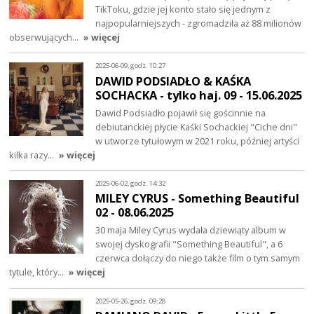
TikToku, gdzie jej konto stało się jednym z
najpopularniejszych - zgromadziła aż 88 milionów
obserwujących…
» więcej
2025-06-09, godz. 10:27
DAWID PODSIADŁO & KAŚKA
SOCHACKA - tylko haj. 09 - 15.06.2025
Dawid Podsiadło pojawił się gościnnie na
debiutanckiej płycie Kaśki Sochackiej "Ciche dni"
w utworze tytułowym w 2021 roku, później artyści
kilka razy…
» więcej
2025-06-02, godz. 14:32
MILEY CYRUS - Something Beautiful
02 - 08.06.2025
30 maja Miley Cyrus wydała dziewiąty album w
swojej dyskografii "Something Beautiful", a 6
czerwca dołączy do niego także film o tym samym
tytule, który…
» więcej
2025-05-26, godz. 09:28