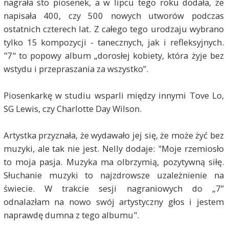
nagrała sto piosenek, a w lipcu tego roku dodała, że
napisała 400, czy 500 nowych utworów podczas
ostatnich czterech lat. Z całego tego urodzaju wybrano
tylko 15 kompozycji - tanecznych, jak i refleksyjnych.
"7" to popowy album „dorosłej kobiety, która żyje bez
wstydu i przepraszania za wszystko”.
Piosenkarkę w studiu wsparli między innymi Tove Lo,
SG Lewis, czy Charlotte Day Wilson.
Artystka przyznała, że wydawało jej się, że może żyć bez
muzyki, ale tak nie jest. Nelly dodaje: "Moje rzemiosło
to moja pasja. Muzyka ma olbrzymią, pozytywną siłę.
Słuchanie muzyki to najzdrowsze uzależnienie na
świecie. W trakcie sesji nagraniowych do „7”
odnalazłam na nowo swój artystyczny głos i jestem
naprawdę dumna z tego albumu".