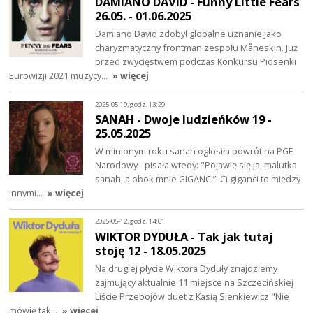
DAMIANO DAVID - Funny Little Fears
26.05. - 01.06.2025
Damiano David zdobył globalne uznanie jako
charyzmatyczny frontman zespołu Måneskin. Już
przed zwycięstwem podczas Konkursu Piosenki
Eurowizji 2021 muzycy…
» więcej
2025-05-19, godz. 13:29
SANAH - Dwoje ludzieńków 19 -
25.05.2025
W minionym roku sanah ogłosiła powrót na PGE
Narodowy - pisała wtedy: "Pojawię się ja, malutka
sanah, a obok mnie GIGANCI”. Ci giganci to między
innymi…
» więcej
2025-05-12, godz. 14:01
WIKTOR DYDUŁA - Tak jak tutaj
stoję 12 - 18.05.2025
Na drugiej płycie Wiktora Dyduły znajdziemy
zajmujący aktualnie 11 miejsce na Szczecińskiej
Liście Przebojów duet z Kasią Sienkiewicz "Nie
mówię tak…
» więcej