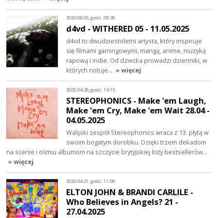
2025-05-05, godz. 09:38
d4vd - WITHERED 05 - 11.05.2025
d4vd to dwudziestoletni artysta, który inspiruje
się filmami gamingowymi, mangą, anime, muzyką
rapową i indie. Od dziecka prowadzi dzienniki, w
których notuje…
» więcej
2025-04-28, godz. 14:15
STEREOPHONICS - Make 'em Laugh,
Make 'em Cry, Make 'em Wait 28.04 -
04.05.2025
Walijski zespół Stereophonics wraca z 13. płytą w
swoim bogatym dorobku. Dzięki trzem dekadom
na scenie i ośmiu albumom na szczycie brytyjskiej listy bestsellerów…
» więcej
2025-04-21, godz. 11:08
ELTON JOHN & BRANDI CARLILE -
Who Believes in Angels? 21 -
27.04.2025