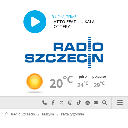
SŁUCHAJ TERAZ
LATTO FEAT. LU KALA -
LOTTERY
°C
jutro
pojutrze
20
°C
°C
24
29
Najlepiej po prostu do nas zadzwoń
Odwiedź nas na Facebook-u
Odwiedź nas na X
Odwiedź nas na Instagram-ie
Odwiedź nas na TikTok-u
Szukaj nas na Spotify
Wyślij do nas w
Szukaj
Radio Szczecin
»
Muzyka
»
Płyta tygodnia