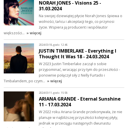
NORAH JONES - Visions 25 -
31.03.2024
Na swojej dziewiątej płycie Norah Jones śpiewa o
wolności, tańcu i akceptacji tego, co przynosi
życie. Wspiera ją producent i współautor
większości…
» więcej
2024-03-18, godz. 12:46
JUSTIN TIMBERLAKE - Everything I
Thought It Was 18 - 24.03.2024
W 2023 Justin Timberlake zaczął o sobie
przypominać, wracając przy tym do przeszłości -
ponownie połączył siły z Nelly Furtado i
Timbalandem, po czym…
» więcej
2024-03-11, godz. 15:58
ARIANA GRANDE - Eternal Sunshine
11 - 17.03.2024
W 2022 roku Ariana Grande przekonywała, że nie
planuje w najbliższej przyszłości kolejnej płyty,
jednak w przeciągu następnych dwunastu