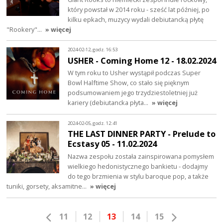
który powstał w 2014 roku - sześć lat później, po
kilku epkach, muzycy wydali debiutancką płytę
"Rookery"…
» więcej
2024-02-12, godz. 16:53
USHER - Coming Home 12 - 18.02.2024
W tym roku to Usher wystąpił podczas Super
Bowl Halftime Show, co stało się pięknym
podsumowaniem jego trzydziestoletniej już
kariery (debiutancka płyta…
» więcej
2024-02-05, godz. 12:41
THE LAST DINNER PARTY - Prelude to
Ecstasy 05 - 11.02.2024
Nazwa zespołu została zainspirowana pomysłem
wielkiego hedonistycznego bankietu - dodajmy
do tego brzmienia w stylu baroque pop, a także
tuniki, gorsety, aksamitne…
» więcej
11
12
13
14
15