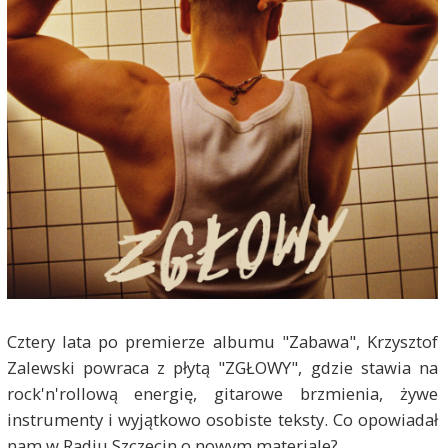
Cztery lata po premierze albumu "Zabawa", Krzysztof
Zalewski powraca z płytą "ZGŁOWY", gdzie stawia na
rock'n'rollową energię, gitarowe brzmienia, żywe
instrumenty i wyjątkowo osobiste teksty. Co opowiadał
nam w Radiu Szczecin o nowym materiale?