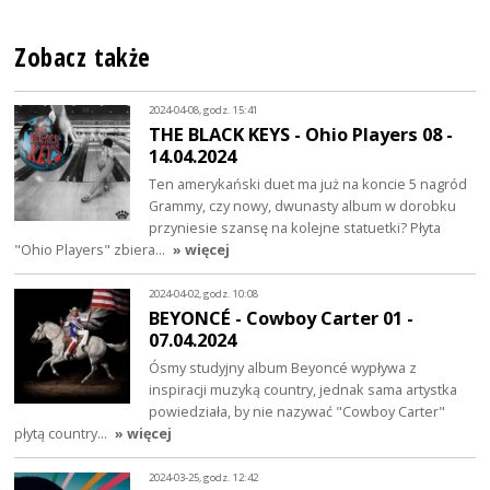
Zobacz także
2024-04-08, godz. 15:41
THE BLACK KEYS - Ohio Players 08 -
14.04.2024
Ten amerykański duet ma już na koncie 5 nagród
Grammy, czy nowy, dwunasty album w dorobku
przyniesie szansę na kolejne statuetki? Płyta
"Ohio Players" zbiera…
» więcej
2024-04-02, godz. 10:08
BEYONCÉ - Cowboy Carter 01 -
07.04.2024
Ósmy studyjny album Beyoncé wypływa z
inspiracji muzyką country, jednak sama artystka
powiedziała, by nie nazywać "Cowboy Carter"
płytą country…
» więcej
2024-03-25, godz. 12:42