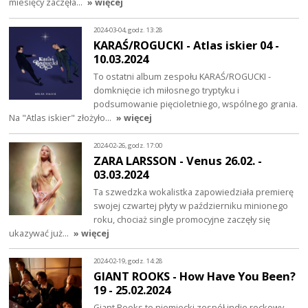
miesięcy zaczęła…
» więcej
2024-03-04, godz. 13:28
KARAŚ/ROGUCKI - Atlas iskier 04 -
10.03.2024
To ostatni album zespołu KARAŚ/ROGUCKI -
domknięcie ich miłosnego tryptyku i
podsumowanie pięcioletniego, wspólnego grania.
Na "Atlas iskier" złożyło…
» więcej
2024-02-26, godz. 17:00
ZARA LARSSON - Venus 26.02. -
03.03.2024
Ta szwedzka wokalistka zapowiedziała premierę
swojej czwartej płyty w październiku minionego
roku, chociaż single promocyjne zaczęły się
ukazywać już…
» więcej
2024-02-19, godz. 14:28
GIANT ROOKS - How Have You Been?
19 - 25.02.2024
Giant Rooks to niemiecki zespół indie rockowy,