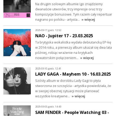
Na drugim solowym albumie Igo znajdziemy
dwanaście utworów, trzy impresje oraz trzy
kompozycje bonusowe. Tym razem cały repertuar
nagrano po polsku - artysta…
» więcej
2025-03-17, godz. 12:52
NAO - Jupiter 17 - 23.03.2025
Ta brytyjska wokalistka wydała debiutancką EP-kę
w 2014 roku, a pierwszy album ukazał się dwa lata
później, robiąc wrażenie na krytykach
nowatorskim połączeniem…
» więcej
2025-03-10, godz. 12:41
LADY GAGA - Mayhem 10 - 16.03.2025
Szósty album w dorobku Lady Gagi to płyta
stworzona ze szczęścia - artystka powiedziała, że
w swojej obecnej sytuacji może planować
wszystkie kreatywne…
» więcej
2025-03-03, godz. 14:43
SAM FENDER - People Watching 03 -