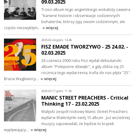
09.03.2025
Trzeci album tego angielskiego wokalisty zawiera
"barwne historie i obserwacje codziennych
bohaterów, którzy żyją swoim codziennym, ale
często niezwykłym…
» więcej
2025-02-24, godz. 14:46
FISZ EMADE TWORZYWO - 25 24.02. -
02.03.2025
26 czerwca 2000 roku Fisz wydał debiutancki
album "Polepione dźwięki", a gdy zbliża się 25
rocznica tego wydarzenia, trafia do nas płyta "25".
Bracia Waglewscy…
» więcej
2025-02-17, godz. 11:58
MANIC STREET PREACHERS - Critical
Thinking 17 - 23.02.2025
Walijski zespół rockowy Manic Street Preachers
wydał w Walentynki swój 15 album . Już wcześniej
muzycy zapowiadali, że będzie to krążek
wypływający…
» więcej