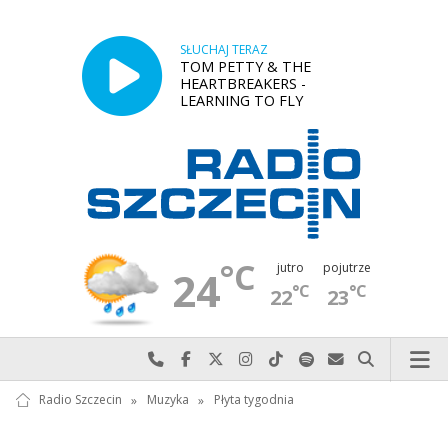
SŁUCHAJ TERAZ
TOM PETTY & THE
HEARTBREAKERS -
LEARNING TO FLY
°C
jutro
pojutrze
24
°C
°C
22
23
Najlepiej po prostu do nas zadzwoń
Odwiedź nas na Facebook-u
Odwiedź nas na X
Odwiedź nas na Instagram-ie
Odwiedź nas na TikTok-u
Szukaj nas na Spotify
Wyślij do nas w
Szukaj
Radio Szczecin
»
Muzyka
»
Płyta tygodnia