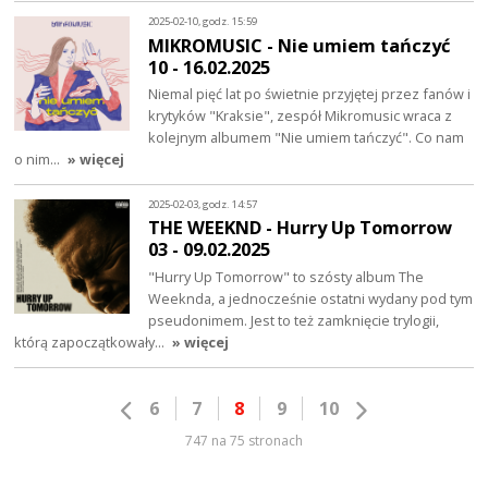
2025-02-10, godz. 15:59
MIKROMUSIC - Nie umiem tańczyć
10 - 16.02.2025
Niemal pięć lat po świetnie przyjętej przez fanów i
krytyków "Kraksie", zespół Mikromusic wraca z
kolejnym albumem "Nie umiem tańczyć". Co nam
o nim…
» więcej
2025-02-03, godz. 14:57
THE WEEKND - Hurry Up Tomorrow
03 - 09.02.2025
"Hurry Up Tomorrow" to szósty album The
Weeknda, a jednocześnie ostatni wydany pod tym
pseudonimem. Jest to też zamknięcie trylogii,
którą zapoczątkowały…
» więcej
6
7
8
9
10
747 na 75 stronach