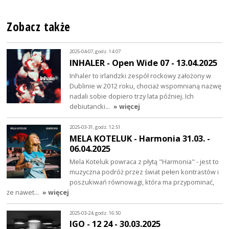
Zobacz także
2025-04-07, godz. 14:07
INHALER - Open Wide 07 - 13.04.2025
Inhaler to irlandzki zespół rockowy założony w
Dublinie w 2012 roku, chociaż wspomnianą nazwę
nadali sobie dopiero trzy lata później. Ich
debiutancki…
» więcej
2025-03-31, godz. 12:51
MELA KOTELUK - Harmonia 31.03. -
06.04.2025
Mela Koteluk powraca z płytą "Harmonia" - jest to
muzyczna podróż przez świat pełen kontrastów i
poszukiwań równowagi, która ma przypominać,
że nawet…
» więcej
2025-03-24, godz. 16:50
IGO - 12 24 - 30.03.2025