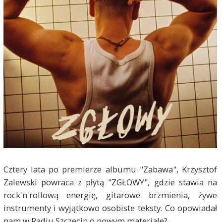
Cztery lata po premierze albumu "Zabawa", Krzysztof
Zalewski powraca z płytą "ZGŁOWY", gdzie stawia na
rock'n'rollową energię, gitarowe brzmienia, żywe
instrumenty i wyjątkowo osobiste teksty. Co opowiadał
nam w Radiu Szczecin o nowym materiale?