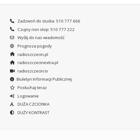
Zadzwoń do studia: 510 777 666
Czujny non stop: 510 777 222
Wyślij do nas wiadomość
Prognoza pogody
radioszczecin.pl
radioszczecinextra.pl
radioszczecin.tv
Biuletyn Informacji Publicznej
Posłuchaj teraz
Logowanie
DUŻA CZCIONKA
DUŻY KONTRAST