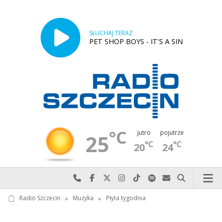
SŁUCHAJ TERAZ
PET SHOP BOYS - IT'S A SIN
°C
jutro
pojutrze
25
°C
°C
20
24
Najlepiej po prostu do nas zadzwoń
Odwiedź nas na Facebook-u
Odwiedź nas na X
Odwiedź nas na Instagram-ie
Odwiedź nas na TikTok-u
Szukaj nas na Spotify
Wyślij do nas w
Szukaj
Radio Szczecin
»
Muzyka
»
Płyta tygodnia