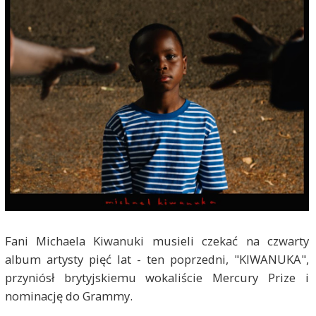
Fani Michaela Kiwanuki musieli czekać na czwarty
album artysty pięć lat - ten poprzedni, "KIWANUKA",
przyniósł brytyjskiemu wokaliście Mercury Prize i
nominację do Grammy.