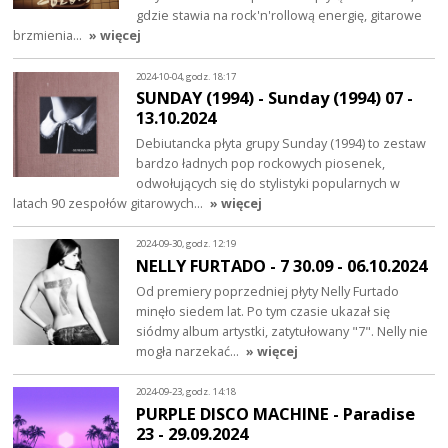
gdzie stawia na rock'n'rollową energię, gitarowe
brzmienia…
» więcej
2024-10-04, godz. 18:17
SUNDAY (1994) - Sunday (1994) 07 -
13.10.2024
Debiutancka płyta grupy Sunday (1994) to zestaw
bardzo ładnych pop rockowych piosenek,
odwołujących się do stylistyki popularnych w
latach 90 zespołów gitarowych…
» więcej
2024-09-30, godz. 12:19
NELLY FURTADO - 7 30.09 - 06.10.2024
Od premiery poprzedniej płyty Nelly Furtado
minęło siedem lat. Po tym czasie ukazał się
siódmy album artystki, zatytułowany "7". Nelly nie
mogła narzekać…
» więcej
2024-09-23, godz. 14:18
PURPLE DISCO MACHINE - Paradise
23 - 29.09.2024