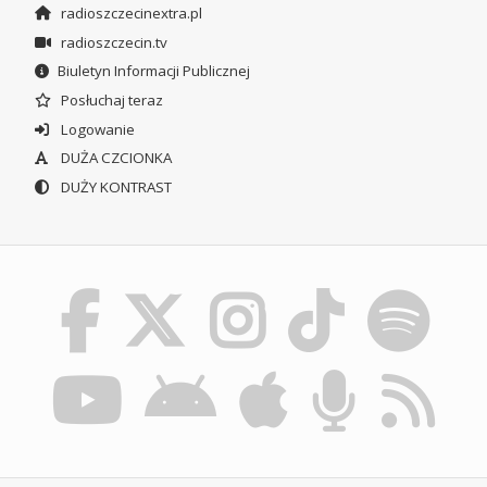
radioszczecinextra.pl
radioszczecin.tv
Biuletyn Informacji Publicznej
Posłuchaj teraz
Logowanie
DUŻA CZCIONKA
DUŻY KONTRAST