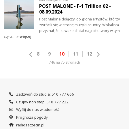
POST MALONE - F-1 Trillion 02 -
08.09.2024
Post Malone dołączył do grona artystów, którzy
zwrócili się w stronę muzyki country. Wokalista
przyznał, że zawsze chciał nagrać utwory w tym
stylu…
» więcej
8
9
10
11
12
746 na 75 stronach
Zadzwoń do studia: 510 777 666
Czujny non stop: 510 777 222
Wyślij do nas wiadomość
Prognoza pogody
radioszczecin.pl