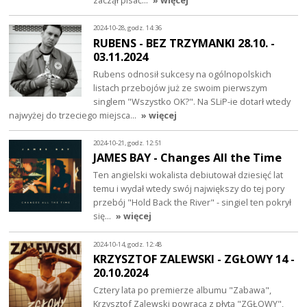
2024-10-28, godz. 14:36
RUBENS - BEZ TRZYMANKI 28.10. -
03.11.2024
Rubens odnosił sukcesy na ogólnopolskich
listach przebojów już ze swoim pierwszym
singlem "Wszystko OK?". Na SLiP-ie dotarł wtedy
najwyżej do trzeciego miejsca…
» więcej
2024-10-21, godz. 12:51
JAMES BAY - Changes All the Time
Ten angielski wokalista debiutował dziesięć lat
temu i wydał wtedy swój największy do tej pory
przebój "Hold Back the River" - singiel ten pokrył
się…
» więcej
2024-10-14, godz. 12:48
KRZYSZTOF ZALEWSKI - ZGŁOWY 14 -
20.10.2024
Cztery lata po premierze albumu "Zabawa",
Krzysztof Zalewski powraca z płytą "ZGŁOWY",