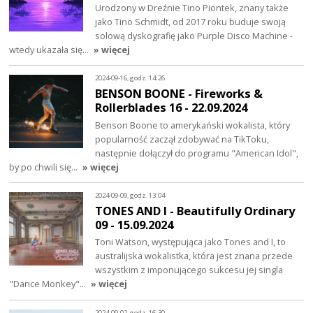
Urodzony w Dreźnie Tino Piontek, znany także
jako Tino Schmidt, od 2017 roku buduje swoją
solową dyskografię jako Purple Disco Machine -
wtedy ukazała się…
» więcej
2024-09-16, godz. 14:26
BENSON BOONE - Fireworks &
Rollerblades 16 - 22.09.2024
Benson Boone to amerykański wokalista, który
popularność zaczął zdobywać na TikToku,
następnie dołączył do programu "American Idol",
by po chwili się…
» więcej
2024-09-09, godz. 13:04
TONES AND I - Beautifully Ordinary
09 - 15.09.2024
Toni Watson, występująca jako Tones and I, to
australijska wokalistka, która jest znana przede
wszystkim z imponującego sukcesu jej singla
"Dance Monkey"…
» więcej
2024-09-02, godz. 16:30