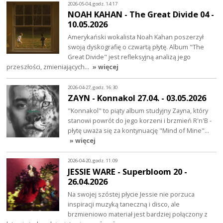
2026-05-04, godz. 14:17
NOAH KAHAN - The Great Divide 04 -
10.05.2026
Amerykański wokalista Noah Kahan poszerzył
swoją dyskografię o czwartą płytę. Album "The
Great Divide" jest refleksyjną analizą jego
przeszłości, zmieniających…
» więcej
2026-04-27, godz. 16:30
ZAYN - Konnakol 27.04. - 03.05.2026
"Konnakol" to piąty album studyjny Zayna, który
stanowi powrót do jego korzeni i brzmień R'n'B -
płytę uważa się za kontynuację "Mind of Mine"…
» więcej
2026-04-20, godz. 11:09
JESSIE WARE - Superbloom 20 -
26.04.2026
Na swojej szóstej płycie Jessie nie porzuca
inspiracji muzyką taneczną i disco, ale
brzmieniowo materiał jest bardziej połączony z