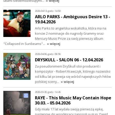
latami siedemdziesiątymi…
» więcej
2026-04-13, godz. 14:50
ARLO PARKS - Ambiguous Desire 13 -
19.04.2026
Arlo Parks to angielska wokalistka, która ma na
koncie 2 nominacje do nagrody Grammy oraz
Mercury Music Prize za swój pierwszy album
"Collapsed in Sunbeams"…
» więcej
2026-04-06, godz. 09:58
DRYSKULL - SALON 06 - 12.04.2026
Za pseudonimem DrySkull stoi producent i
kompozytor - Robert Krawczyk, którego nazwisko
od kilku lat przewija się wśród największych hitów
polskiej sceny…
» więcej
2026-03-30, godz. 14:45
RAYE - This Music May Contain Hope
30.03. - 05.04.2026
Gdy miała 17 lat wydała swoją pierwszą epkę,
następnie do współpracy zaprosili ją m.in. David