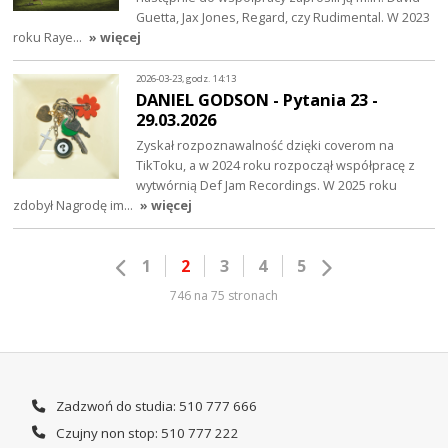
Guetta, Jax Jones, Regard, czy Rudimental. W 2023
roku Raye…
» więcej
2026-03-23, godz. 14:13
DANIEL GODSON - Pytania 23 -
29.03.2026
Zyskał rozpoznawalność dzięki coverom na
TikToku, a w 2024 roku rozpoczął współpracę z
wytwórnią Def Jam Recordings. W 2025 roku
zdobył Nagrodę im…
» więcej
1
2
3
4
5
746 na 75 stronach
Zadzwoń do studia: 510 777 666
Czujny non stop: 510 777 222