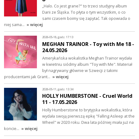
„Halo. Co jest grane?" to trzeci studyjny album
Darii ze Śląska. To płyta o tym wszystkim, o co
sami czasem boimy się zapytać. Tak opowiada o
niej sama…
» więcej
2026-05-18, godz. 17:13
MEGHAN TRAINOR - Toy with Me 18 -
24.05.2026
Amerykańska wokalistka Meghan Trainor wydała
w kwietniu siódmy album "Toy with Me". Materiał
był nagrywany głównie w Szwecji z takimi
producentami jak Grant…
» więcej
2026-05-11, godz. 13:34
HOLLY HUMBERSTONE - Cruel World
11 - 17.05.2026
Holly Humberstone to brytyjska wokalistka, która
wydała swoją pierwszą epkę "Falling Asleep at the
Wheel" w 2020 roku. Dwa lata później miała już na
koncie…
» więcej