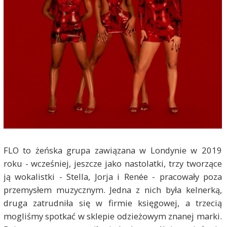
FLO to żeńska grupa zawiązana w Londynie w 2019
roku - wcześniej, jeszcze jako nastolatki, trzy tworzące
ją wokalistki - Stella, Jorja i Renée - pracowały poza
przemysłem muzycznym. Jedna z nich była kelnerką,
druga zatrudniła się w firmie księgowej, a trzecią
mogliśmy spotkać w sklepie odzieżowym znanej marki.