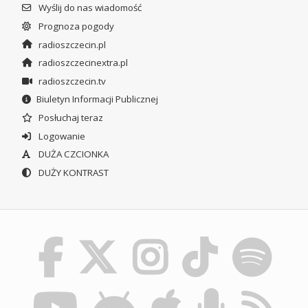
Wyślij do nas wiadomość
Prognoza pogody
radioszczecin.pl
radioszczecinextra.pl
radioszczecin.tv
Biuletyn Informacji Publicznej
Posłuchaj teraz
Logowanie
DUŻA CZCIONKA
DUŻY KONTRAST