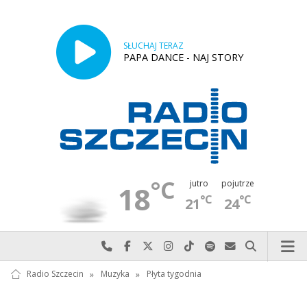
SŁUCHAJ TERAZ
PAPA DANCE - NAJ STORY
°C
jutro
pojutrze
18
°C
°C
21
24
Najlepiej po prostu do nas zadzwoń
Odwiedź nas na Facebook-u
Odwiedź nas na X
Odwiedź nas na Instagram-ie
Odwiedź nas na TikTok-u
Szukaj nas na Spotify
Wyślij do nas w
Szukaj
Radio Szczecin
»
Muzyka
»
Płyta tygodnia