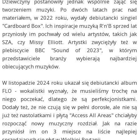
Dziewczyny postanowiły jednak wspólnie zająć się
tworzeniem muzyki. Po dwóch latach prac nad
materiałem, w 2022 roku, wydały debiutancki singiel
"Cardboard Box". Ich inspiracje muzyką R'n'B sprzed lat
przyniosły im pochwały od wielu artystów, takich jak
SZA, czy Missy Elliott. Artystki zwyciężyły też w
plebiscycie BBC "Sound of 2023", w którym
przedstawiciele branży wybierają najbardziej
obiecujących muzyków.
W listopadzie 2024 roku ukazał się debiutancki album
FLO - wokalistki wyznały, że musieliśmy trochę na
niego poczekać, dlatego że są perfekcjonistkami.
Dodały też, że nie czują się w pełni dorosłe, ale nie są
już też nastolatkami i płytą "Access All Areas" chciałyby
rozpocząć nowy muzyczny rozdział. Jak na razie
przyniósł im on 3 miejsce na liście najlepiej
sprzedających się płyt w Wielkiej Brytanii.