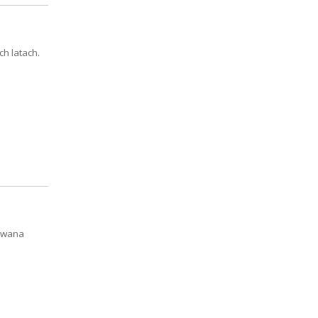
h latach.
zywana