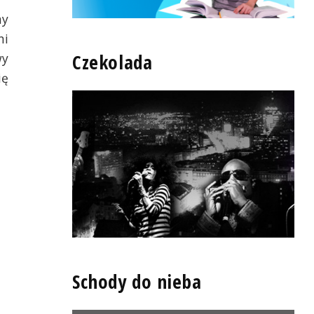
my
ni
Czekolada
wy
ię
Schody do nieba