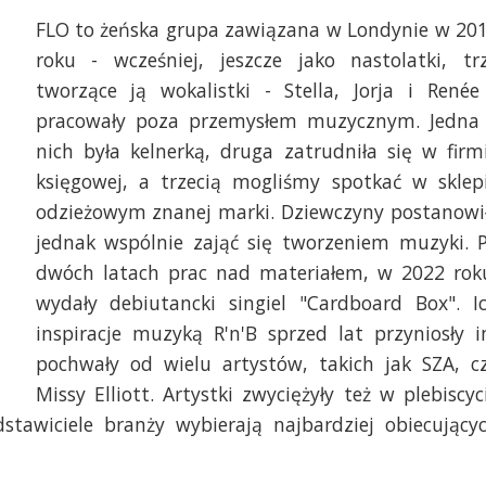
FLO to żeńska grupa zawiązana w Londynie w 20
roku - wcześniej, jeszcze jako nastolatki, tr
tworzące ją wokalistki - Stella, Jorja i Renée
pracowały poza przemysłem muzycznym. Jedna
nich była kelnerką, druga zatrudniła się w firm
księgowej, a trzecią mogliśmy spotkać w sklep
odzieżowym znanej marki. Dziewczyny postanowi
jednak wspólnie zająć się tworzeniem muzyki. 
dwóch latach prac nad materiałem, w 2022 rok
wydały debiutancki singiel "Cardboard Box". I
inspiracje muzyką R'n'B sprzed lat przyniosły 
pochwały od wielu artystów, takich jak SZA, c
Missy Elliott. Artystki zwyciężyły też w plebiscyc
tawiciele branży wybierają najbardziej obiecujący