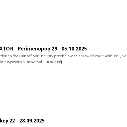
XTOR - Perimenopop 29 - 05.10.2025
der on the Dancefloor" na listy przebojów za sprawą filmu "Saltburn", Soph
akt z wytwórnią Universal…
» więcej
key 22 - 28.09.2025