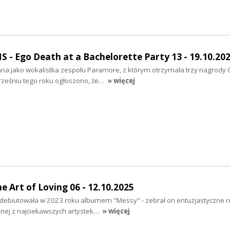
- Ego Death at a Bachelorette Party 13 - 19.10.20
nana jako wokalistka zespołu Paramore, z którym otrzymała trzy nagrod
rześniu tego roku ogłoszono, że…
» więcej
e Art of Loving 06 - 12.10.2025
a debiutowała w 2023 roku albumem "Messy" - zebrał on entuzjastyczne re
jednej z najciekawszych artystek…
» więcej