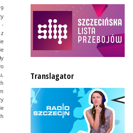
19
zy
 -
 z
ie
ie
ły
Po
Translagator
u,
ch
im
zy
ie
ch