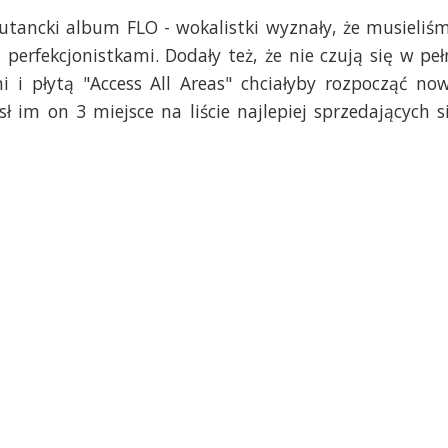
iutancki album FLO - wokalistki wyznały, że musieliś
perfekcjonistkami. Dodały też, że nie czują się w peł
mi i płytą "Access All Areas" chciałyby rozpocząć no
ł im on 3 miejsce na liście najlepiej sprzedających s