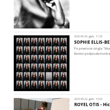
2025-09-29, godz. 11:29
SOPHIE ELLIS-BE
Po powrocie singla "Mur
Bextor podpisała kontr
2025-09-22, godz. 13:05
ROYEL OTIS - Hic