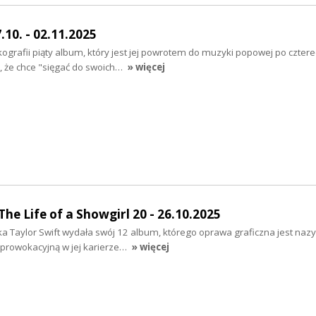
.10. - 02.11.2025
ografii piąty album, który jest jej powrotem do muzyki popowej po czterec
, że chce "sięgać do swoich…
» więcej
he Life of a Showgirl 20 - 26.10.2025
ka Taylor Swift wydała swój 12 album, którego oprawa graficzna jest na
 prowokacyjną w jej karierze…
» więcej