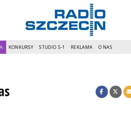
A
KONKURSY
STUDIO S-1
REKLAMA
O NAS
as