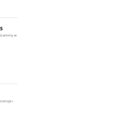
25
y Grammy w
cenzje i