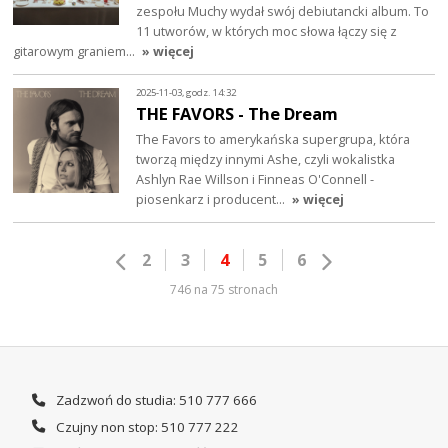
zespołu Muchy wydał swój debiutancki album. To
11 utworów, w których moc słowa łączy się z
gitarowym graniem…
» więcej
2025-11-03, godz. 14:32
THE FAVORS - The Dream
The Favors to amerykańska supergrupa, która
tworzą między innymi Ashe, czyli wokalistka
Ashlyn Rae Willson i Finneas O'Connell -
piosenkarz i producent…
» więcej
2
3
4
5
6
746 na 75 stronach
Zadzwoń do studia: 510 777 666
Czujny non stop: 510 777 222