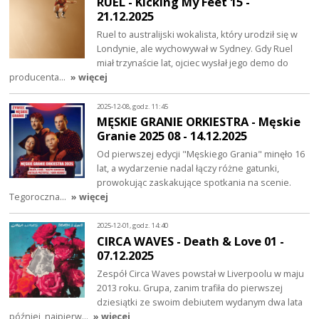
RUEL - Kicking My Feet 15 -
21.12.2025
Ruel to australijski wokalista, który urodził się w
Londynie, ale wychowywał w Sydney. Gdy Ruel
miał trzynaście lat, ojciec wysłał jego demo do
producenta…
» więcej
2025-12-08, godz. 11:45
MĘSKIE GRANIE ORKIESTRA - Męskie
Granie 2025 08 - 14.12.2025
Od pierwszej edycji "Męskiego Grania" minęło 16
lat, a wydarzenie nadal łączy różne gatunki,
prowokując zaskakujące spotkania na scenie.
Tegoroczna…
» więcej
2025-12-01, godz. 14:40
CIRCA WAVES - Death & Love 01 -
07.12.2025
Zespół Circa Waves powstał w Liverpoolu w maju
2013 roku. Grupa, zanim trafiła do pierwszej
dziesiątki ze swoim debiutem wydanym dwa lata
później, najpierw…
» więcej