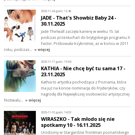
2025-11-24, godz. 12:46
JADE - That's Showbiz Baby 24 -
30.11.2025
Jade Thirlwall zaczęła karierę w wieku 15. lat
podczas przesłuchań do brytyjskiego programu X
Factor. Próbowała trzykrotnie, aż w końcu w 2011
roku, podczas…
» więcej
2025-11-17, godz. 13:04
KATHIA - Nie chcę być tu sama 17 -
23.11.2025
Kathia to artystka pochodząca z Poznania, która
ma już na koncie nominację do Fryderyków, czy
nagrodę dla Największej osobowości artystycznej
festiwalu…
» więcej
2025-11-10, godz. 14:03
WIRASZKO - Tak młodo się nie
spotkamy 10 - 16.11.2025
Urodzony w Stargardzie frontman poznańskiego