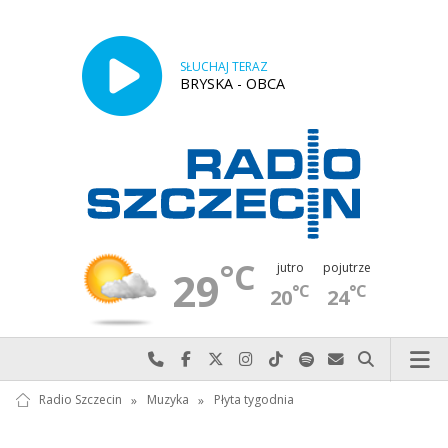
SŁUCHAJ TERAZ
BRYSKA - OBCA
°C
jutro
pojutrze
29
°C
°C
20
24
Najlepiej po prostu do nas zadzwoń
Odwiedź nas na Facebook-u
Odwiedź nas na X
Odwiedź nas na Instagram-ie
Odwiedź nas na TikTok-u
Szukaj nas na Spotify
Wyślij do nas w
Szukaj
Radio Szczecin
»
Muzyka
»
Płyta tygodnia