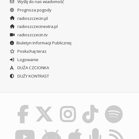
Wyślij do nas wiadomość
Prognoza pogody
radioszczecin.pl
radioszczecinextra.pl
radioszczecin.tv
Biuletyn Informacji Publicznej
Posłuchaj teraz
Logowanie
DUŻA CZCIONKA
DUŻY KONTRAST