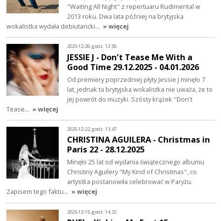
"Waiting All Night" z repertuaru Rudimental w
2013 roku. Dwa lata później na brytyjska
wokalistka wydała debiutancki…
» więcej
2025-12-29, godz. 12:58
JESSIE J - Don’t Tease Me With a
Good Time 29.12.2025 - 04.01.2026
Od premiery poprzedniej płyty Jessie J minęło 7
lat, jednak ta brytyjska wokalistka nie uważa, że to
jej powrót do muzyki. Szósty krążek "Don't
Tease…
» więcej
2025-12-22, godz. 13:47
CHRISTINA AGUILERA - Christmas in
Paris 22 - 28.12.2025
Minęło 25 lat od wydania świątecznego albumu
Christiny Aguilery "My Kind of Christmas", co
artystka postanowiła celebrować w Paryżu.
Zapisem tego faktu…
» więcej
2025-12-15, godz. 14:32