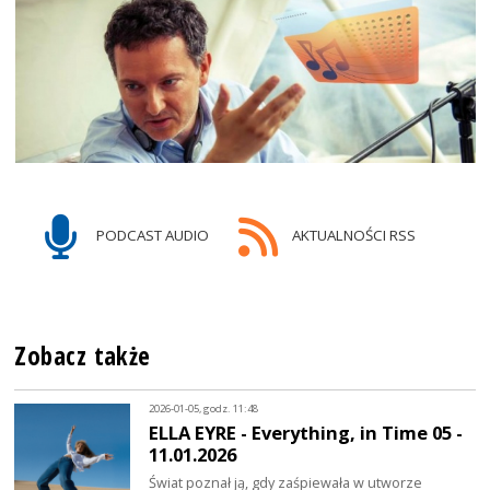
PODCAST AUDIO
AKTUALNOŚCI RSS
Zobacz także
2026-01-05, godz. 11:48
ELLA EYRE - Everything, in Time 05 -
11.01.2026
Świat poznał ją, gdy zaśpiewała w utworze