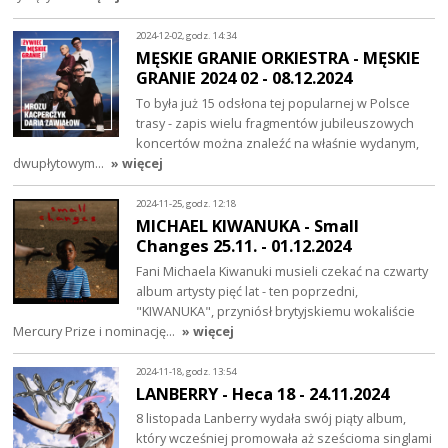
2024-12-02, godz. 14:34
MĘSKIE GRANIE ORKIESTRA - MĘSKIE
GRANIE 2024 02 - 08.12.2024
To była już 15 odsłona tej popularnej w Polsce
trasy - zapis wielu fragmentów jubileuszowych
koncertów można znaleźć na właśnie wydanym,
dwupłytowym…
» więcej
2024-11-25, godz. 12:18
MICHAEL KIWANUKA - Small
Changes 25.11. - 01.12.2024
Fani Michaela Kiwanuki musieli czekać na czwarty
album artysty pięć lat - ten poprzedni,
"KIWANUKA", przyniósł brytyjskiemu wokaliście
Mercury Prize i nominację…
» więcej
2024-11-18, godz. 13:54
LANBERRY - Heca 18 - 24.11.2024
8 listopada Lanberry wydała swój piąty album,
który wcześniej promowała aż sześcioma singlami