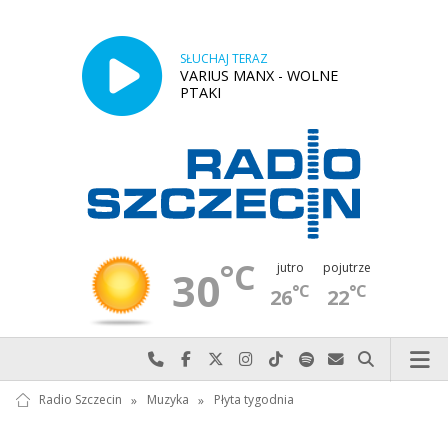
SŁUCHAJ TERAZ
VARIUS MANX - WOLNE
PTAKI
°C
jutro
pojutrze
30
°C
°C
26
22
Najlepiej po prostu do nas zadzwoń
Odwiedź nas na Facebook-u
Odwiedź nas na X
Odwiedź nas na Instagram-ie
Odwiedź nas na TikTok-u
Szukaj nas na Spotify
Wyślij do nas w
Szukaj
Radio Szczecin
»
Muzyka
»
Płyta tygodnia