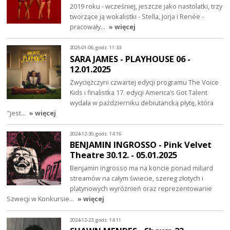
2019 roku - wcześniej, jeszcze jako nastolatki, trzy
tworzące ją wokalistki - Stella, Jorja i Renée -
pracowały…
» więcej
2025-01-06, godz. 11:33
SARA JAMES - PLAYHOUSE 06 -
12.01.2025
Zwyciężczyni czwartej edycji programu The Voice
Kids i finalistka 17. edycji America’s Got Talent
wydała w październiku debiutancką płytę, która
"jest…
» więcej
2024-12-30, godz. 14:16
BENJAMIN INGROSSO - Pink Velvet
Theatre 30.12. - 05.01.2025
Benjamin Ingrosso ma na koncie ponad miliard
streamów na całym świecie, szereg złotych i
platynowych wyróżnień oraz reprezentowanie
Szwecji w Konkursie…
» więcej
2024-12-23, godz. 14:11