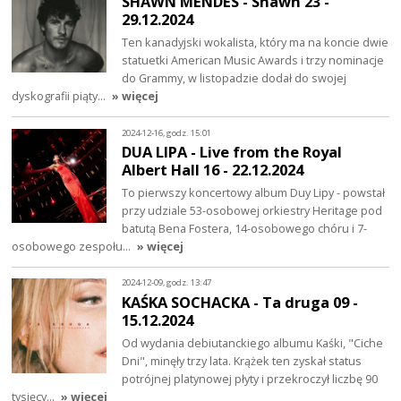
SHAWN MENDES - Shawn 23 -
29.12.2024
Ten kanadyjski wokalista, który ma na koncie dwie
statuetki American Music Awards i trzy nominacje
do Grammy, w listopadzie dodał do swojej
dyskografii piąty…
» więcej
2024-12-16, godz. 15:01
DUA LIPA - Live from the Royal
Albert Hall 16 - 22.12.2024
To pierwszy koncertowy album Duy Lipy - powstał
przy udziale 53-osobowej orkiestry Heritage pod
batutą Bena Fostera, 14-osobowego chóru i 7-
osobowego zespołu…
» więcej
2024-12-09, godz. 13:47
KAŚKA SOCHACKA - Ta druga 09 -
15.12.2024
Od wydania debiutanckiego albumu Kaśki, "Ciche
Dni", minęły trzy lata. Krążek ten zyskał status
potrójnej platynowej płyty i przekroczył liczbę 90
tysięcy…
» więcej