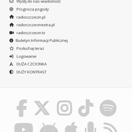
Wyślij do nas wiadomość
Prognoza pogody
radioszczecin.pl
radioszczecinextra.pl
radioszczecin.tv
Biuletyn Informacji Publicznej
Posłuchaj teraz
Logowanie
DUŻA CZCIONKA
DUŻY KONTRAST