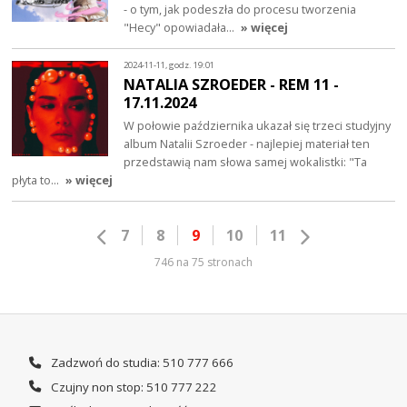
- o tym, jak podeszła do procesu tworzenia
"Hecy" opowiadała…
» więcej
2024-11-11, godz. 19:01
NATALIA SZROEDER - REM 11 -
17.11.2024
W połowie października ukazał się trzeci studyjny
album Natalii Szroeder - najlepiej materiał ten
przedstawią nam słowa samej wokalistki: "Ta
płyta to…
» więcej
7
8
9
10
11
746 na 75 stronach
Zadzwoń do studia: 510 777 666
Czujny non stop: 510 777 222