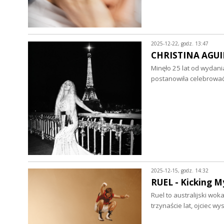
2025-12-22, godz. 13:47
CHRISTINA AGUILE
Minęło 25 lat od wydani
postanowiła celebrowa
2025-12-15, godz. 14:32
RUEL - Kicking My
Ruel to australijski wok
trzynaście lat, ojciec 