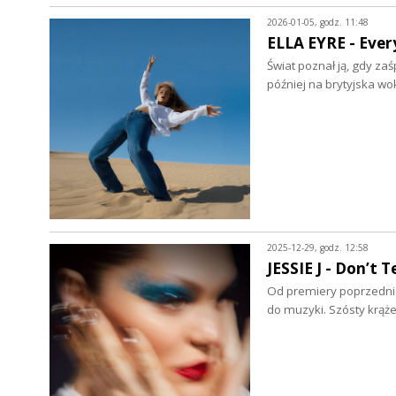
2026-01-05, godz. 11:48
ELLA EYRE - Every
Świat poznał ją, gdy za
później na brytyjska w
2025-12-29, godz. 12:58
JESSIE J - Don’t 
Od premiery poprzedniej 
do muzyki. Szósty krąż