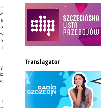
ta
 w
ie
co
yś
do
 i
Translagator
zy
iż
st
 i
re