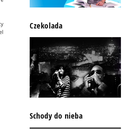
Czekolada
cy
el
Schody do nieba