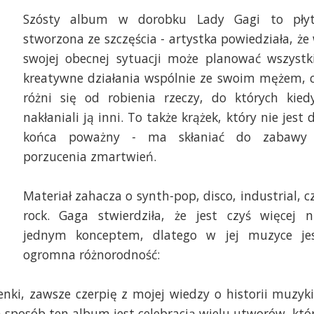
Szósty album w dorobku Lady Gagi to pły
stworzona ze szczęścia - artystka powiedziała, że
swojej obecnej sytuacji może planować wszystk
kreatywne działania wspólnie ze swoim mężem, 
różni się od robienia rzeczy, do których kied
nakłaniali ją inni. To także krążek, który nie jest 
końca poważny - ma skłaniać do zabawy
porzucenia zmartwień.
Materiał zahacza o synth-pop, disco, industrial, c
rock. Gaga stwierdziła, że jest czyś więcej n
jednym konceptem, dlatego w jej muzyce je
ogromna różnorodność:
nki, zawsze czerpię z mojej wiedzy o historii muzyki
n sposób ten album jest celebracją wielu utworów, któ