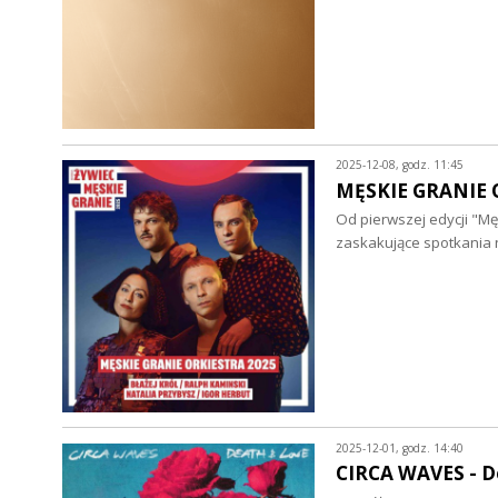
2025-12-08, godz. 11:45
MĘSKIE GRANIE OR
Od pierwszej edycji "Mę
zaskakujące spotkania
2025-12-01, godz. 14:40
CIRCA WAVES - De