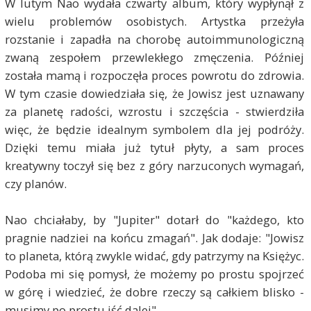
W lutym Nao wydała czwarty album, który wypłynął z
wielu problemów osobistych. Artystka przeżyła
rozstanie i zapadła na chorobę autoimmunologiczną
zwaną zespołem przewlekłego zmęczenia. Później
została mamą i rozpoczęła proces powrotu do zdrowia.
W tym czasie dowiedziała się, że Jowisz jest uznawany
za planetę radości, wzrostu i szczęścia - stwierdziła
więc, że będzie idealnym symbolem dla jej podróży.
Dzięki temu miała już tytuł płyty, a sam proces
kreatywny toczył się bez z góry narzuconych wymagań,
czy planów.
Nao chciałaby, by "Jupiter" dotarł do "każdego, kto
pragnie nadziei na końcu zmagań". Jak dodaje: "Jowisz
to planeta, którą zwykle widać, gdy patrzymy na Księżyc.
Podoba mi się pomysł, że możemy po prostu spojrzeć
w górę i wiedzieć, że dobre rzeczy są całkiem blisko -
musimy po prostu iść dalej".