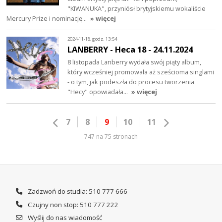
"KIWANUKA", przyniósł brytyjskiemu wokaliście
Mercury Prize i nominację…
» więcej
2024-11-18, godz. 13:54
LANBERRY - Heca 18 - 24.11.2024
8 listopada Lanberry wydała swój piąty album,
który wcześniej promowała aż sześcioma singlami
- o tym, jak podeszła do procesu tworzenia
"Hecy" opowiadała…
» więcej
7
8
9
10
11
747 na 75 stronach
Zadzwoń do studia: 510 777 666
Czujny non stop: 510 777 222
Wyślij do nas wiadomość