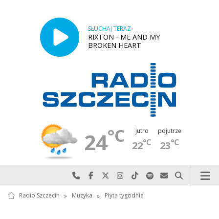
SŁUCHAJ TERAZ
RIXTON - ME AND MY
BROKEN HEART
°C
jutro
pojutrze
24
°C
°C
22
23
Najlepiej po prostu do nas zadzwoń
Odwiedź nas na Facebook-u
Odwiedź nas na X
Odwiedź nas na Instagram-ie
Odwiedź nas na TikTok-u
Szukaj nas na Spotify
Wyślij do nas w
Szukaj
Radio Szczecin
»
Muzyka
»
Płyta tygodnia