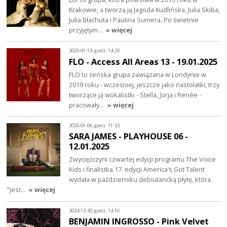
Krakowie, a tworzą ją Jagoda Kudlińska, Julia Skiba,
Julia Błachuta i Paulina Sumera. Po świetnie
przyjętym…
» więcej
2025-01-13, godz. 14:25
FLO - Access All Areas 13 - 19.01.2025
FLO to żeńska grupa zawiązana w Londynie w
2019 roku - wcześniej, jeszcze jako nastolatki, trzy
tworzące ją wokalistki - Stella, Jorja i Renée -
pracowały…
» więcej
2025-01-06, godz. 11:33
SARA JAMES - PLAYHOUSE 06 -
12.01.2025
Zwyciężczyni czwartej edycji programu The Voice
Kids i finalistka 17. edycji America’s Got Talent
wydała w październiku debiutancką płytę, która
"jest…
» więcej
2024-12-30, godz. 14:16
BENJAMIN INGROSSO - Pink Velvet