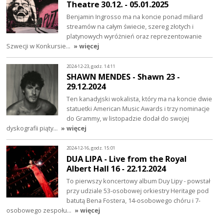
Theatre 30.12. - 05.01.2025
Benjamin Ingrosso ma na koncie ponad miliard
streamów na całym świecie, szereg złotych i
platynowych wyróżnień oraz reprezentowanie
Szwecji w Konkursie…
» więcej
2024-12-23, godz. 14:11
SHAWN MENDES - Shawn 23 -
29.12.2024
Ten kanadyjski wokalista, który ma na koncie dwie
statuetki American Music Awards i trzy nominacje
do Grammy, w listopadzie dodał do swojej
dyskografii piąty…
» więcej
2024-12-16, godz. 15:01
DUA LIPA - Live from the Royal
Albert Hall 16 - 22.12.2024
To pierwszy koncertowy album Duy Lipy - powstał
przy udziale 53-osobowej orkiestry Heritage pod
batutą Bena Fostera, 14-osobowego chóru i 7-
osobowego zespołu…
» więcej