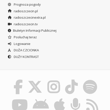
Prognoza pogody
radioszczecin.pl
radioszczecinextra.pl
radioszczecin.tv
Biuletyn Informacji Publicznej
Posłuchaj teraz
Logowanie
DUŻA CZCIONKA
DUŻY KONTRAST