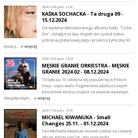
2024-12-09, godz. 13:47
KAŚKA SOCHACKA - Ta druga 09 -
15.12.2024
Od wydania debiutanckiego albumu Kaśki, "Ciche
Dni", minęły trzy lata. Krążek ten zyskał status
potrójnej platynowej płyty i przekroczył liczbę 90
tysięcy…
» więcej
2024-12-02, godz. 14:34
MĘSKIE GRANIE ORKIESTRA - MĘSKIE
GRANIE 2024 02 - 08.12.2024
To była już 15 odsłona tej popularnej w Polsce
trasy - zapis wielu fragmentów jubileuszowych
koncertów można znaleźć na właśnie wydanym,
dwupłytowym…
» więcej
2024-11-25, godz. 12:18
MICHAEL KIWANUKA - Small
Changes 25.11. - 01.12.2024
Fani Michaela Kiwanuki musieli czekać na czwarty
album artysty pięć lat - ten poprzedni,