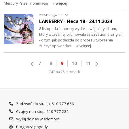
Mercury Prize i nominację…
» więcej
2024-11-18, godz. 13:54
LANBERRY - Heca 18 - 24.11.2024
8 listopada Lanberry wydała swój piąty album,
który wcześniej promowała aż sześcioma singlami
- o tym, jak podeszła do procesu tworzenia
"Hecy" opowiadała…
» więcej
7
8
9
10
11
747 na 75 stronach
Zadzwoń do studia: 510 777 666
Czujny non stop: 510 777 222
Wyślij do nas wiadomość
Prognoza pogody