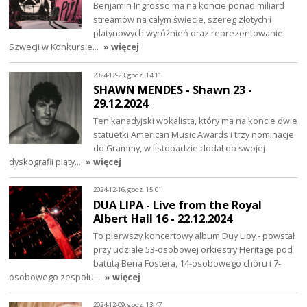
Benjamin Ingrosso ma na koncie ponad miliard
streamów na całym świecie, szereg złotych i
platynowych wyróżnień oraz reprezentowanie
Szwecji w Konkursie…
» więcej
2024-12-23, godz. 14:11
SHAWN MENDES - Shawn 23 -
29.12.2024
Ten kanadyjski wokalista, który ma na koncie dwie
statuetki American Music Awards i trzy nominacje
do Grammy, w listopadzie dodał do swojej
dyskografii piąty…
» więcej
2024-12-16, godz. 15:01
DUA LIPA - Live from the Royal
Albert Hall 16 - 22.12.2024
To pierwszy koncertowy album Duy Lipy - powstał
przy udziale 53-osobowej orkiestry Heritage pod
batutą Bena Fostera, 14-osobowego chóru i 7-
osobowego zespołu…
» więcej
2024-12-09, godz. 13:47