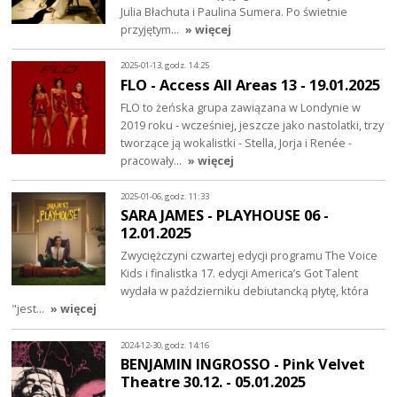
Julia Błachuta i Paulina Sumera. Po świetnie
przyjętym…
» więcej
2025-01-13, godz. 14:25
FLO - Access All Areas 13 - 19.01.2025
FLO to żeńska grupa zawiązana w Londynie w
2019 roku - wcześniej, jeszcze jako nastolatki, trzy
tworzące ją wokalistki - Stella, Jorja i Renée -
pracowały…
» więcej
2025-01-06, godz. 11:33
SARA JAMES - PLAYHOUSE 06 -
12.01.2025
Zwyciężczyni czwartej edycji programu The Voice
Kids i finalistka 17. edycji America’s Got Talent
wydała w październiku debiutancką płytę, która
"jest…
» więcej
2024-12-30, godz. 14:16
BENJAMIN INGROSSO - Pink Velvet
Theatre 30.12. - 05.01.2025