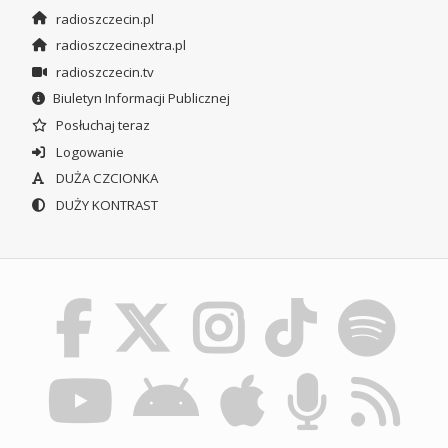
radioszczecin.pl
radioszczecinextra.pl
radioszczecin.tv
Biuletyn Informacji Publicznej
Posłuchaj teraz
Logowanie
DUŻA CZCIONKA
DUŻY KONTRAST