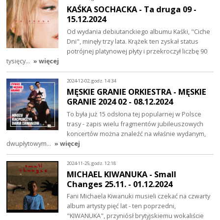
KAŚKA SOCHACKA - Ta druga 09 -
15.12.2024
Od wydania debiutanckiego albumu Kaśki, "Ciche
Dni", minęły trzy lata. Krążek ten zyskał status
potrójnej platynowej płyty i przekroczył liczbę 90
tysięcy…
» więcej
2024-12-02, godz. 14:34
MĘSKIE GRANIE ORKIESTRA - MĘSKIE
GRANIE 2024 02 - 08.12.2024
To była już 15 odsłona tej popularnej w Polsce
trasy - zapis wielu fragmentów jubileuszowych
koncertów można znaleźć na właśnie wydanym,
dwupłytowym…
» więcej
2024-11-25, godz. 12:18
MICHAEL KIWANUKA - Small
Changes 25.11. - 01.12.2024
Fani Michaela Kiwanuki musieli czekać na czwarty
album artysty pięć lat - ten poprzedni,
"KIWANUKA", przyniósł brytyjskiemu wokaliście