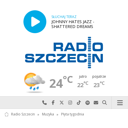
SŁUCHAJ TERAZ
JOHNNY HATES JAZZ -
SHATTERED DREAMS
°C
jutro
pojutrze
24
°C
°C
22
23
Najlepiej po prostu do nas zadzwoń
Odwiedź nas na Facebook-u
Odwiedź nas na X
Odwiedź nas na Instagram-ie
Odwiedź nas na TikTok-u
Szukaj nas na Spotify
Wyślij do nas w
Szukaj
Radio Szczecin
»
Muzyka
»
Płyta tygodnia