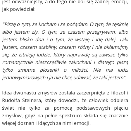
jest odważniejszy, a do tego nie boi się żadnej emocji,
jak powiedział:
"Piszę o tym, że kocham i że pożądam. O tym, że tęsknię
albo jestem zły. O tym, że czasem przegrywam, albo
jestem blisko dna i o tym, że wstaję i idę dalej. Taki
jestem, czasem stabilny, czasem różny i nie okłamujmy
się, że istnieją ludzie, który naprawdę są zawsze tylko
romantycznie nieszczęśliwie zakochani i dlatego piszą
tylko smutne piosenki o miłości. Nie ma ludzi
jednowymiarowych i ja nie chcę udawać, że taki jestem".
Idea dwunastu zmysłów została zaczerpnięta z filozofii
Rudolfa Steinera, który dowodzi, że człowiek odbiera
świat nie tylko za pomocą podstawowych pięciu
zmysłów, gdyż na pełne spektrum składa się znacznie
więcej doznań i idących za nimi emocji.