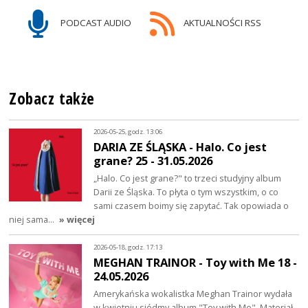
PODCAST AUDIO
AKTUALNOŚCI RSS
Zobacz także
2026-05-25, godz. 13:06
DARIA ZE ŚLĄSKA - Halo. Co jest
grane? 25 - 31.05.2026
„Halo. Co jest grane?" to trzeci studyjny album
Darii ze Śląska. To płyta o tym wszystkim, o co
sami czasem boimy się zapytać. Tak opowiada o
niej sama…
» więcej
2026-05-18, godz. 17:13
MEGHAN TRAINOR - Toy with Me 18 -
24.05.2026
Amerykańska wokalistka Meghan Trainor wydała
w kwietniu siódmy album "Toy with Me". Materiał