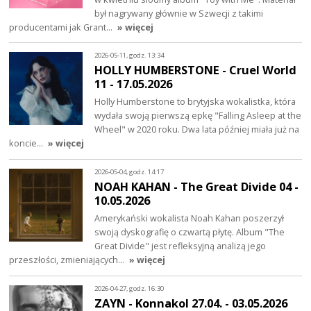
był nagrywany głównie w Szwecji z takimi
producentami jak Grant…
» więcej
2026-05-11, godz. 13:34
HOLLY HUMBERSTONE - Cruel World
11 - 17.05.2026
Holly Humberstone to brytyjska wokalistka, która
wydała swoją pierwszą epkę "Falling Asleep at the
Wheel" w 2020 roku. Dwa lata później miała już na
koncie…
» więcej
2026-05-04, godz. 14:17
NOAH KAHAN - The Great Divide 04 -
10.05.2026
Amerykański wokalista Noah Kahan poszerzył
swoją dyskografię o czwartą płytę. Album "The
Great Divide" jest refleksyjną analizą jego
przeszłości, zmieniających…
» więcej
2026-04-27, godz. 16:30
ZAYN - Konnakol 27.04. - 03.05.2026