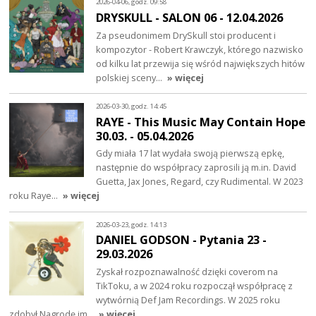
2026-04-06, godz. 09:58
DRYSKULL - SALON 06 - 12.04.2026
Za pseudonimem DrySkull stoi producent i
kompozytor - Robert Krawczyk, którego nazwisko
od kilku lat przewija się wśród największych hitów
polskiej sceny…
» więcej
2026-03-30, godz. 14:45
RAYE - This Music May Contain Hope
30.03. - 05.04.2026
Gdy miała 17 lat wydała swoją pierwszą epkę,
następnie do współpracy zaprosili ją m.in. David
Guetta, Jax Jones, Regard, czy Rudimental. W 2023
roku Raye…
» więcej
2026-03-23, godz. 14:13
DANIEL GODSON - Pytania 23 -
29.03.2026
Zyskał rozpoznawalność dzięki coverom na
TikToku, a w 2024 roku rozpoczął współpracę z
wytwórnią Def Jam Recordings. W 2025 roku
zdobył Nagrodę im…
» więcej