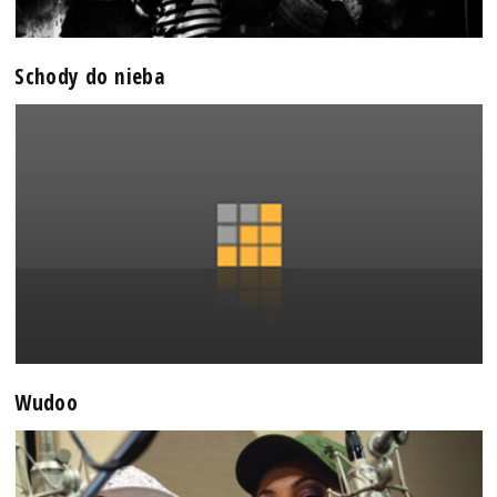
Schody do nieba
Wudoo