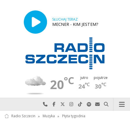
SŁUCHAJ TERAZ
MECNER - KIM JESTEM?
°C
jutro
pojutrze
20
°C
°C
24
30
Najlepiej po prostu do nas zadzwoń
Odwiedź nas na Facebook-u
Odwiedź nas na X
Odwiedź nas na Instagram-ie
Odwiedź nas na TikTok-u
Szukaj nas na Spotify
Wyślij do nas w
Szukaj
Radio Szczecin
»
Muzyka
»
Płyta tygodnia