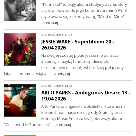
"Konnakol" to piąty album studyjny Zayna, który
stanowi powrót do jego korzeni i brzmień R'n'B -
płytę uważa się za kontynuację "Mind of Mine"…
» więcej
2026-04-20, godz. 11:09
JESSIE WARE - Superbloom 20 -
26.04.2026
Na swojej szóstej płycie Jessie nie porzuca
inspiracji muzyką taneczną i disco, ale
brzmieniowo materiał jest bardziej połączony z
latami siedemdziesiątymi…
» więcej
2026-04-13, godz. 14:50
ARLO PARKS - Ambiguous Desire 13 -
19.04.2026
Arlo Parks to angielska wokalistka, która ma na
koncie 2 nominacje do nagrody Grammy oraz
Mercury Music Prize za swój pierwszy album
"Collapsed in Sunbeams"…
» więcej