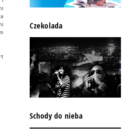
 i
ni
za
Czekolada
mi
am
rt
Schody do nieba