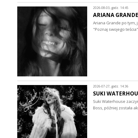
2026-08-03, godz. 14:45
ARIANA GRANDE - 
Ariana Grande po tym, j
"Poznaj swojego teścia"
2026-07-27, godz. 14:36
SUKI WATERHOUSE 
Suki Waterhouse zaczyna
Boss, później została a