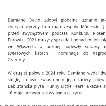
Damiano David zdobył globalne uznanie ja
charyzmatyczny frontman zespołu Måneskin. J
przed zwycięstwem podczas Konkursu Piosen
Eurowizji 2021 muzycy sprzedali ponad milion pł
we Włoszech, a później nadeszły sukcesy 
światowych listach i nominacja do nagro
Grammy.
W drugiej połowie 2024 roku Damiano wydał d
single, co było zwiastunem jego kariery solowe
Debiutancka płyta "Funny Little Fears" ukazała s
16 maja. Artysta tak wyjaśnia jej tytuł: