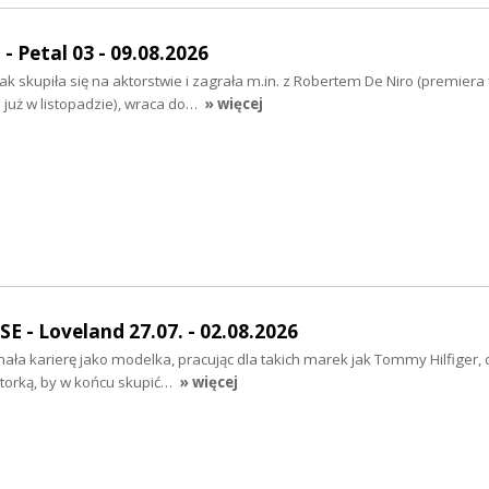
Petal 03 - 09.08.2026
ak skupiła się na aktorstwie i zagrała m.in. z Robertem De Niro (premiera
 już w listopadzie), wraca do…
» więcej
- Loveland 27.07. - 02.08.2026
ła karierę jako modelka, pracując dla takich marek jak Tommy Hilfiger,
ktorką, by w końcu skupić…
» więcej