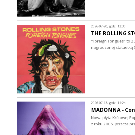
2026-07-20, godz. 12:30
THE ROLLING STO
"Foreign Tongues" to 25
nagrodzonej statuetk
2026-07-13, godz. 14:24
MADONNA - Confes
Nowa płyta Królowej Po
z roku 2005. Jeszcze pr