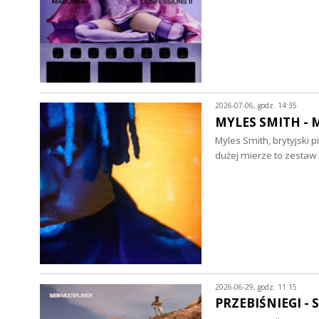
2026-07-06, godz. 14:35
MYLES SMITH - My
Myles Smith, brytyjski
dużej mierze to zestaw
2026-06-29, godz. 11:15
PRZEBIŚNIEGI - S