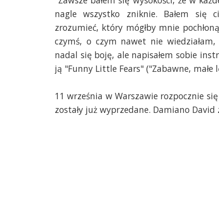
"Zawsze bałem się wysokości, że w każd
nagle wszystko zniknie. Bałem się 
zrozumieć, który mógłby mnie pochłonąć.
czymś, o czym nawet nie wiedziałam, 
nadal się boję, ale napisałem sobie in
ją "Funny Little Fears" ("Zabawne, małe lę
11 września w Warszawie rozpocznie się 
zostały już wyprzedane. Damiano David z