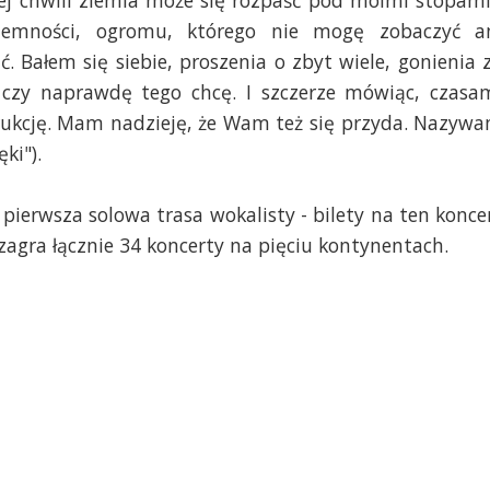
ej chwili ziemia może się rozpaść pod moimi stopami
ciemności, ogromu, którego nie mogę zobaczyć a
 Bałem się siebie, proszenia o zbyt wiele, gonienia 
czy naprawdę tego chcę. I szczerze mówiąc, czasa
strukcję. Mam nadzieję, że Wam też się przyda. Nazyw
ki").
pierwsza solowa trasa wokalisty - bilety na ten konce
agra łącznie 34 koncerty na pięciu kontynentach.