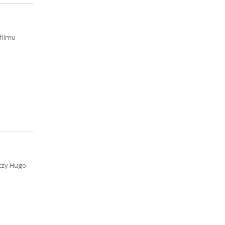
 filmu
 czy Hugo