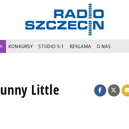
A
KONKURSY
STUDIO S-1
REKLAMA
O NAS
nny Little