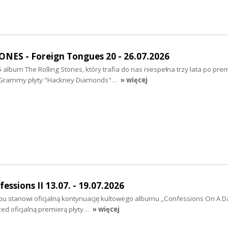
NES - Foreign Tongues 20 - 26.07.2026
 album The Rolling Stones, który trafia do nas niespełna trzy lata po pre
ą Grammy płyty "Hackney Diamonds"…
» więcej
sions II 13.07. - 19.07.2026
pu stanowi oficjalną kontynuację kultowego albumu ,,Confessions On A D
zed oficjalną premierą płyty…
» więcej