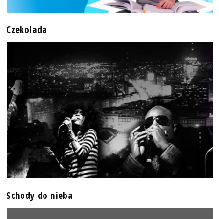
Czekolada
Schody do nieba