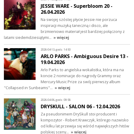
JESSIE WARE - Superbloom 20 -
26.04.2026
Na swojej szóstej płycie Jessie nie porzuca
inspiracji muzyką taneczną i disco, ale
brzmieniowo materiał jest bardziej połączony z
latami siedemdziesiątymi…
» więcej
2026-04-13, godz. 14:50
ARLO PARKS - Ambiguous Desire 13 -
19.04.2026
Arlo Parks to angielska wokalistka, która ma na
koncie 2 nominacje do nagrody Grammy oraz
Mercury Music Prize za swój pierwszy album
"Collapsed in Sunbeams"…
» więcej
2026-04-06, godz. 09:58
DRYSKULL - SALON 06 - 12.04.2026
Za pseudonimem DrySkull stoi producent i
kompozytor - Robert Krawczyk, którego nazwisko
od kilku lat przewija się wśród największych hitów
polskiej sceny…
» więcej