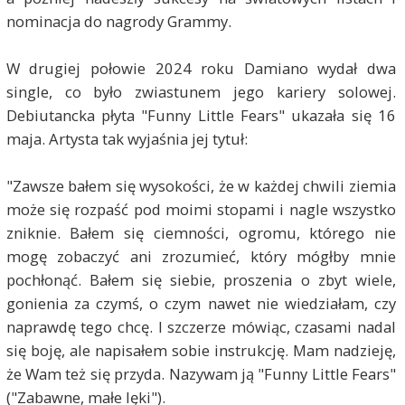
nominacja do nagrody Grammy.
W drugiej połowie 2024 roku Damiano wydał dwa
single, co było zwiastunem jego kariery solowej.
Debiutancka płyta "Funny Little Fears" ukazała się 16
maja. Artysta tak wyjaśnia jej tytuł:
"Zawsze bałem się wysokości, że w każdej chwili ziemia
może się rozpaść pod moimi stopami i nagle wszystko
zniknie. Bałem się ciemności, ogromu, którego nie
mogę zobaczyć ani zrozumieć, który mógłby mnie
pochłonąć. Bałem się siebie, proszenia o zbyt wiele,
gonienia za czymś, o czym nawet nie wiedziałam, czy
naprawdę tego chcę. I szczerze mówiąc, czasami nadal
się boję, ale napisałem sobie instrukcję. Mam nadzieję,
że Wam też się przyda. Nazywam ją "Funny Little Fears"
("Zabawne, małe lęki").