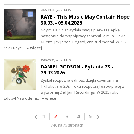
2026-03-30, godz. 14:45
RAYE - This Music May Contain Hope
30.03. - 05.04.2026
Gdy miała 17 lat wydała swoją pierwszą epkę,
następnie do współpracy zaprosili ją m.in. David
Guetta, Jax Jones, Regard, czy Rudimental. W 2023
roku Raye…
» więcej
2026-03-23, godz. 14:13
DANIEL GODSON - Pytania 23 -
29.03.2026
Zyskał rozpoznawalność dzięki coverom na
TikToku, a w 2024 roku rozpoczął współpracę z
wytwórnią Def Jam Recordings. W 2025 roku
zdobył Nagrodę im…
» więcej
1
2
3
4
5
746 na 75 stronach