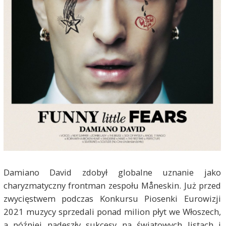
Damiano David zdobył globalne uznanie jako
charyzmatyczny frontman zespołu Måneskin. Już przed
zwycięstwem podczas Konkursu Piosenki Eurowizji
2021 muzycy sprzedali ponad milion płyt we Włoszech,
a później nadeszły sukcesy na światowych listach i