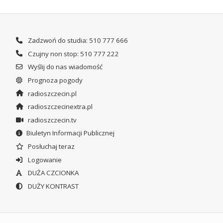
Zadzwoń do studia: 510 777 666
Czujny non stop: 510 777 222
Wyślij do nas wiadomość
Prognoza pogody
radioszczecin.pl
radioszczecinextra.pl
radioszczecin.tv
Biuletyn Informacji Publicznej
Posłuchaj teraz
Logowanie
DUŻA CZCIONKA
DUŻY KONTRAST