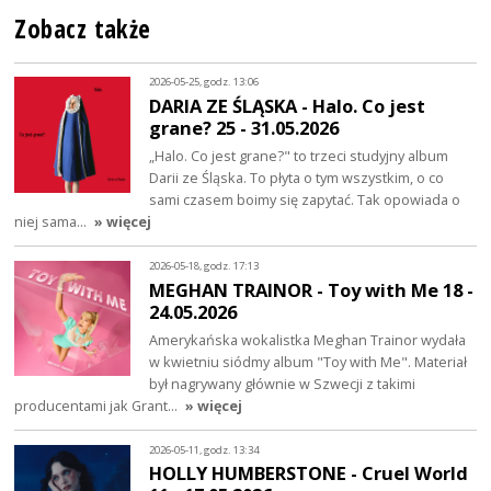
Zobacz także
2026-05-25, godz. 13:06
DARIA ZE ŚLĄSKA - Halo. Co jest
grane? 25 - 31.05.2026
„Halo. Co jest grane?" to trzeci studyjny album
Darii ze Śląska. To płyta o tym wszystkim, o co
sami czasem boimy się zapytać. Tak opowiada o
niej sama…
» więcej
2026-05-18, godz. 17:13
MEGHAN TRAINOR - Toy with Me 18 -
24.05.2026
Amerykańska wokalistka Meghan Trainor wydała
w kwietniu siódmy album "Toy with Me". Materiał
był nagrywany głównie w Szwecji z takimi
producentami jak Grant…
» więcej
2026-05-11, godz. 13:34
HOLLY HUMBERSTONE - Cruel World