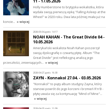
11 - 17.05.2026
Holly Humberstone to brytyjska wokalistka, która
wydała swoją pierwszą epkę "Falling Asleep at the
Wheel" w 2020 roku. Dwa lata później miała już na
koncie…
» więcej
2026-05-04, godz. 14:17
NOAH KAHAN - The Great Divide 04 -
10.05.2026
Amerykański wokalista Noah Kahan poszerzył
swoją dyskografię o czwartą płytę. Album "The
Great Divide" jest refleksyjną analizą jego
przeszłości, zmieniających…
» więcej
2026-04-27, godz. 16:30
ZAYN - Konnakol 27.04. - 03.05.2026
"Konnakol" to piąty album studyjny Zayna, który
stanowi powrót do jego korzeni i brzmień R'n'B -
płytę uważa się za kontynuację "Mind of Mine"…
» więcej
2026-04-20, godz. 11:09