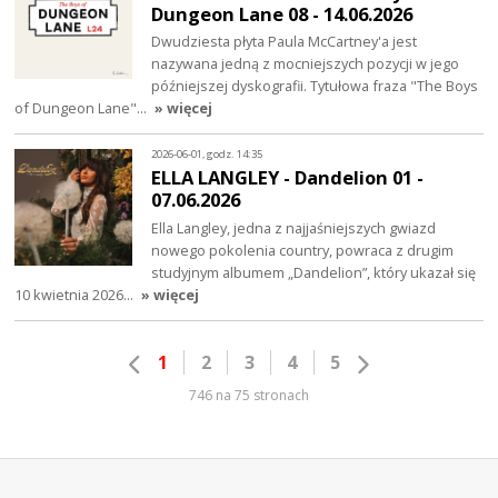
Dungeon Lane 08 - 14.06.2026
Dwudziesta płyta Paula McCartney'a jest
nazywana jedną z mocniejszych pozycji w jego
późniejszej dyskografii. Tytułowa fraza "The Boys
of Dungeon Lane"…
» więcej
2026-06-01, godz. 14:35
ELLA LANGLEY - Dandelion 01 -
07.06.2026
Ella Langley, jedna z najjaśniejszych gwiazd
nowego pokolenia country, powraca z drugim
studyjnym albumem „Dandelion”, który ukazał się
10 kwietnia 2026…
» więcej
1
2
3
4
5
746 na 75 stronach