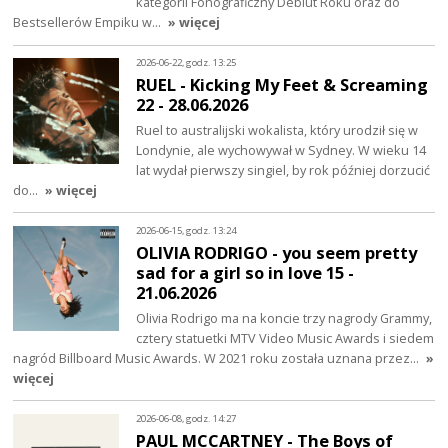
kategorii Fonograficzny Debiut Roku oraz do
Bestsellerów Empiku w…
» więcej
2026-06-22, godz. 13:25
RUEL - Kicking My Feet & Screaming
22 - 28.06.2026
Ruel to australijski wokalista, który urodził się w
Londynie, ale wychowywał w Sydney. W wieku 14
lat wydał pierwszy singiel, by rok później dorzucić
do…
» więcej
2026-06-15, godz. 13:24
OLIVIA RODRIGO - you seem pretty
sad for a girl so in love 15 -
21.06.2026
Olivia Rodrigo ma na koncie trzy nagrody Grammy,
cztery statuetki MTV Video Music Awards i siedem
nagród Billboard Music Awards. W 2021 roku została uznana przez…
»
więcej
2026-06-08, godz. 14:27
PAUL MCCARTNEY - The Boys of