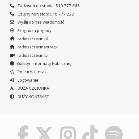
Zadzwoń do studia: 510 777 666
Czujny non stop: 510 777 222
Wyślij do nas wiadomość
Prognoza pogody
radioszczecin.pl
radioszczecinextra.pl
radioszczecin.tv
Biuletyn Informacji Publicznej
Posłuchaj teraz
Logowanie
DUŻA CZCIONKA
DUŻY KONTRAST