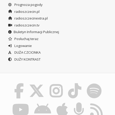
Prognoza pogody
radioszczecin.pl
radioszczecinextra.pl
radioszczecin.tv
Biuletyn Informacji Publicznej
Posłuchaj teraz
Logowanie
DUŻA CZCIONKA
DUŻY KONTRAST