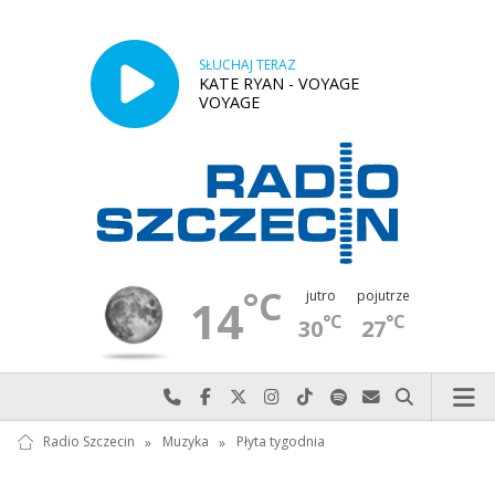
SŁUCHAJ TERAZ
KATE RYAN - VOYAGE
VOYAGE
°C
jutro
pojutrze
14
°C
°C
30
27
Najlepiej po prostu do nas zadzwoń
Odwiedź nas na Facebook-u
Odwiedź nas na X
Odwiedź nas na Instagram-ie
Odwiedź nas na TikTok-u
Szukaj nas na Spotify
Wyślij do nas w
Szukaj
Radio Szczecin
»
Muzyka
»
Płyta tygodnia