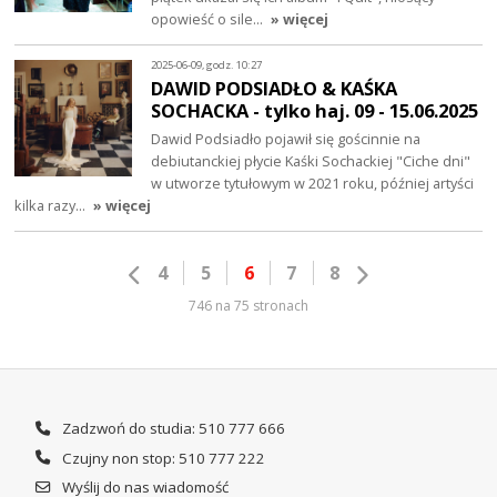
opowieść o sile…
» więcej
2025-06-09, godz. 10:27
DAWID PODSIADŁO & KAŚKA
SOCHACKA - tylko haj. 09 - 15.06.2025
Dawid Podsiadło pojawił się gościnnie na
debiutanckiej płycie Kaśki Sochackiej "Ciche dni"
w utworze tytułowym w 2021 roku, później artyści
kilka razy…
» więcej
4
5
6
7
8
746 na 75 stronach
Zadzwoń do studia: 510 777 666
Czujny non stop: 510 777 222
Wyślij do nas wiadomość