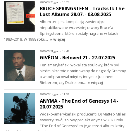
2025-07-28, godz. 13:23
BRUCE SPRINGSTEEN - Tracks II: The
Lost Albums 28.07. - 03.08.2025
Album ten jest kompilacją zawierającą
niepublikowane wcześniej utwory Bruce'a
Springsteena, które zostały nagrane w latach
1983–2018. W 1998 roku…
» więcej
2025-07-21, godz. 14:48
GIVĒON - Beloved 21 - 27.07.2025
Ten amerykański wokalista soulowy, który był
siedmiokrotnie nominowany do nagrody Grammy,
a współpracował między innymi z Justinem
Bieberem, czy Drake'iem…
» więcej
2025-07-14, godz. 11:35
ANYMA - The End of Genesys 14 -
20.07.2025
Włosko-amerykański producent i DJ Matteo Milleri
stworzył swój solowy projekt Anyma w 2021 roku.
"The End of Genesys" to jego trzeci album, który