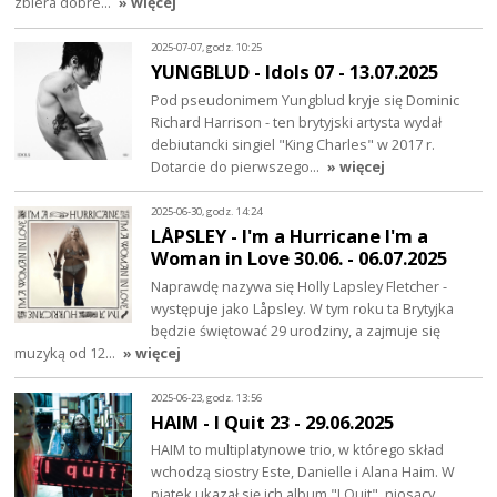
zbiera dobre…
» więcej
2025-07-07, godz. 10:25
YUNGBLUD - Idols 07 - 13.07.2025
Pod pseudonimem Yungblud kryje się Dominic
Richard Harrison - ten brytyjski artysta wydał
debiutancki singiel "King Charles" w 2017 r.
Dotarcie do pierwszego…
» więcej
2025-06-30, godz. 14:24
LÅPSLEY - I'm a Hurricane I'm a
Woman in Love 30.06. - 06.07.2025
Naprawdę nazywa się Holly Lapsley Fletcher -
występuje jako Låpsley. W tym roku ta Brytyjka
będzie świętować 29 urodziny, a zajmuje się
muzyką od 12…
» więcej
2025-06-23, godz. 13:56
HAIM - I Quit 23 - 29.06.2025
HAIM to multiplatynowe trio, w którego skład
wchodzą siostry Este, Danielle i Alana Haim. W
piątek ukazał się ich album "I Quit", niosący