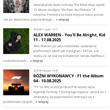
Amerykański duet rockowy The Black Keys wydał
13 album studyjny "No Rain, No Flowers" 8
sierpnia. Premiera ta miała miejsce nieco ponad
rok po stworzeniu poprzedniego…
» więcej
2025-08-11, godz. 12:11
ALEX WARREN - You'll Be Alright, Kid
11 - 17.08.2025
Alex Warren już jako nastolatek zasłynął na
platformach takich jak Instagram i TikTok, a w
wieku 22. lat stał się bohaterem serialu Netflixa o
osobowościach…
» więcej
2025-08-04, godz. 14:20
RÓŻNI WYKONAWCY - F1 the Album
04 - 10.08.2025
"F1" to film, w którym Brad Pitt wciela się w
legendę Formuły 1 Sonny'ego Hayesa - wraca on z
emerytury, by poprowadzić mierzący się z
problemami zespół…
» więcej