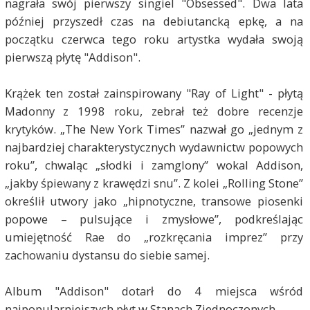
nagrała swój pierwszy singiel "Obsessed". Dwa lata
później przyszedł czas na debiutancką epkę, a na
początku czerwca tego roku artystka wydała swoją
pierwszą płytę "Addison".
Krążek ten został zainspirowany "Ray of Light" - płytą
Madonny z 1998 roku, zebrał też dobre recenzje
krytyków. „The New York Times” nazwał go „jednym z
najbardziej charakterystycznych wydawnictw popowych
roku”, chwaląc „słodki i zamglony” wokal Addison,
„jakby śpiewany z krawędzi snu”. Z kolei „Rolling Stone”
określił utwory jako „hipnotyczne, transowe piosenki
popowe – pulsujące i zmysłowe”, podkreślając
umiejętność Rae do „rozkręcania imprez” przy
zachowaniu dystansu do siebie samej.
Album "Addison" dotarł do 4 miejsca wśród
najpopularniejszych płyt w Stanach Zjednoczonych.