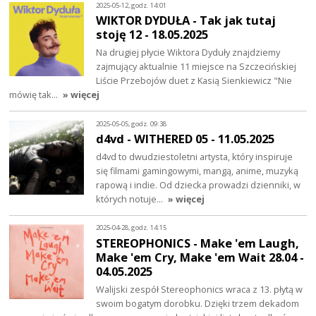
2025-05-12, godz. 14:01
WIKTOR DYDUŁA - Tak jak tutaj
stoję 12 - 18.05.2025
Na drugiej płycie Wiktora Dyduły znajdziemy
zajmujący aktualnie 11 miejsce na Szczecińskiej
Liście Przebojów duet z Kasią Sienkiewicz "Nie
mówię tak…
» więcej
2025-05-05, godz. 09:38
d4vd - WITHERED 05 - 11.05.2025
d4vd to dwudziestoletni artysta, który inspiruje
się filmami gamingowymi, mangą, anime, muzyką
rapową i indie. Od dziecka prowadzi dzienniki, w
których notuje…
» więcej
2025-04-28, godz. 14:15
STEREOPHONICS - Make 'em Laugh,
Make 'em Cry, Make 'em Wait 28.04 -
04.05.2025
Walijski zespół Stereophonics wraca z 13. płytą w
swoim bogatym dorobku. Dzięki trzem dekadom