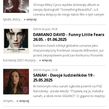
30 maja Miley Cyrus wydała dziewiąty album w
swojej dyskografii "Something Beautiful", a 6
czerwca dołączy do niego także film o tym samym
tytule, który…
» więcej
2025-05-26, godz. 09:28
DAMIANO DAVID - Funny Little Fears
26.05. - 01.06.2025
Damiano David zdobył globalne uznanie jako
charyzmatyczny frontman zespołu Måneskin. Już
przed zwycięstwem podczas Konkursu Piosenki
Eurowizji 2021 muzycy…
» więcej
2025-05-19, godz. 13:29
SANAH - Dwoje ludzieńków 19 -
25.05.2025
W minionym roku sanah ogłosiła powrót na PGE
Narodowy - pisała wtedy: "Pojawię się ja, malutka
sanah, a obok mnie GIGANCI”. Ci giganci to między
innymi…
» więcej