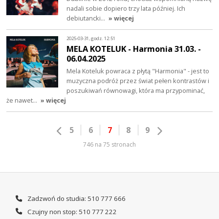
nadali sobie dopiero trzy lata później. Ich
debiutancki…
» więcej
2025-03-31, godz. 12:51
MELA KOTELUK - Harmonia 31.03. -
06.04.2025
Mela Koteluk powraca z płytą "Harmonia" - jest to
muzyczna podróż przez świat pełen kontrastów i
poszukiwań równowagi, która ma przypominać,
że nawet…
» więcej
5
6
7
8
9
746 na 75 stronach
Zadzwoń do studia: 510 777 666
Czujny non stop: 510 777 222