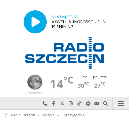
SŁUCHAJ TERAZ
AXWELL & INGROSSO - SUN
IS SHINING
°C
jutro
pojutrze
14
°C
°C
30
27
Najlepiej po prostu do nas zadzwoń
Odwiedź nas na Facebook-u
Odwiedź nas na X
Odwiedź nas na Instagram-ie
Odwiedź nas na TikTok-u
Szukaj nas na Spotify
Wyślij do nas w
Szukaj
Radio Szczecin
»
Muzyka
»
Płyta tygodnia