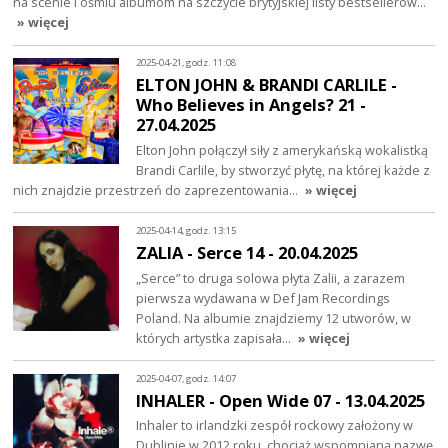
na scenie i ośmiu albumom na szczycie brytyjskiej listy bestsellerów…
» więcej
2025-04-21, godz. 11:08
ELTON JOHN & BRANDI CARLILE -
Who Believes in Angels? 21 -
27.04.2025
Elton John połączył siły z amerykańską wokalistką
Brandi Carlile, by stworzyć płytę, na której każde z
nich znajdzie przestrzeń do zaprezentowania…
» więcej
2025-04-14, godz. 13:15
ZALIA - Serce 14 - 20.04.2025
„Serce” to druga solowa płyta Zalii, a zarazem
pierwsza wydawana w Def Jam Recordings
Poland. Na albumie znajdziemy 12 utworów, w
których artystka zapisała…
» więcej
2025-04-07, godz. 14:07
INHALER - Open Wide 07 - 13.04.2025
Inhaler to irlandzki zespół rockowy założony w
Dublinie w 2012 roku, chociaż wspomnianą nazwę