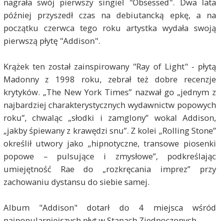
nagrała swój pierwszy singiel "Obsessed". Dwa lata
później przyszedł czas na debiutancką epkę, a na
początku czerwca tego roku artystka wydała swoją
pierwszą płytę "Addison".
Krążek ten został zainspirowany "Ray of Light" - płytą
Madonny z 1998 roku, zebrał też dobre recenzje
krytyków. „The New York Times” nazwał go „jednym z
najbardziej charakterystycznych wydawnictw popowych
roku”, chwaląc „słodki i zamglony” wokal Addison,
„jakby śpiewany z krawędzi snu”. Z kolei „Rolling Stone”
określił utwory jako „hipnotyczne, transowe piosenki
popowe – pulsujące i zmysłowe”, podkreślając
umiejętność Rae do „rozkręcania imprez” przy
zachowaniu dystansu do siebie samej.
Album "Addison" dotarł do 4 miejsca wśród
najpopularniejszych płyt w Stanach Zjednoczonych.