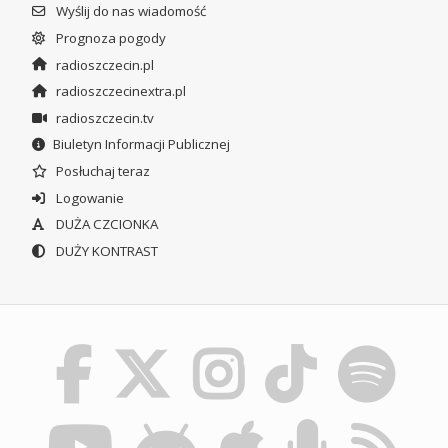
Wyślij do nas wiadomość
Prognoza pogody
radioszczecin.pl
radioszczecinextra.pl
radioszczecin.tv
Biuletyn Informacji Publicznej
Posłuchaj teraz
Logowanie
DUŻA CZCIONKA
DUŻY KONTRAST