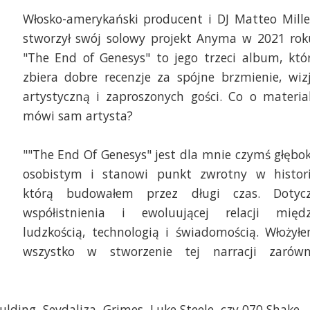
Włosko-amerykański producent i DJ Matteo Mille
stworzył swój solowy projekt Anyma w 2021 rok
"The End of Genesys" to jego trzeci album, któ
zbiera dobre recenzje za spójne brzmienie, wiz
artystyczną i zaproszonych gości. Co o materia
mówi sam artysta?
""The End Of Genesys" jest dla mnie czymś głębo
osobistym i stanowi punkt zwrotny w histori
którą budowałem przez długi czas. Dotyc
współistnienia i ewoluującej relacji międ
ludzkością, technologią i świadomością. Włożył
wszystko w stworzenie tej narracji zarów
oulding, Sevdaliza, Grimes, Luke Steele, czy 070 Shake.