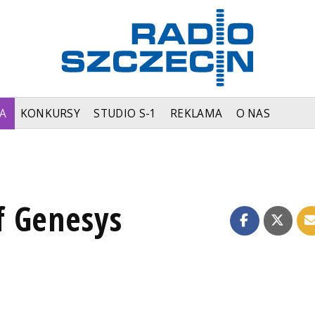
A
KONKURSY
STUDIO S-1
REKLAMA
O NAS
f Genesys