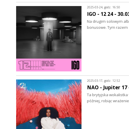
2025-03-24, godz. 16:50
IGO - 12 24 - 30.
Na drugim solowym albu
bonusowe. Tym razem ca
2025-03-17, godz. 12:52
NAO - Jupiter 17 
Ta brytyjska wokalistka
później, robiąc wrażen