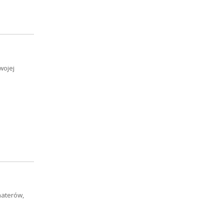
wojej
haterów,