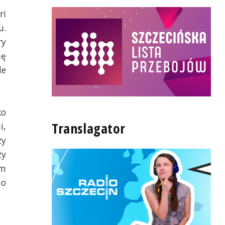
ri
u.
ry
ję
le
ko
Translagator
i,
zy
zy
em
no