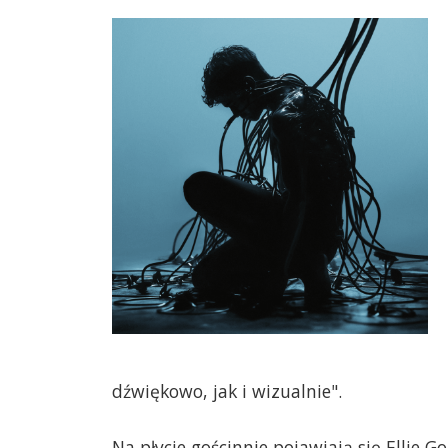
dźwiękowo, jak i wizualnie".
Na płycie gościnnie pojawiają się Ellie G