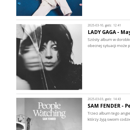
2025-03-10, godz. 12:41
LADY GAGA - May
Szósty album w dorobku 
obecnej sytuacji może
2025-03-03, godz. 14:43
SAM FENDER - Pe
Trzeci album tego angie
którzy żyją swoim codz