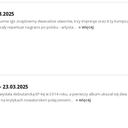
03.2025
mie Igo znajdziemy dwanaście utworów, trzy impresje oraz trzy kompo
ły repertuar nagrano po polsku - artysta…
» więcej
- 23.03.2025
 wydała debiutancką EP-kę w 2014 roku, a pierwszy album ukazał się dwa 
ie na krytykach nowatorskim połączeniem…
» więcej