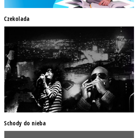
Czekolada
Schody do nieba