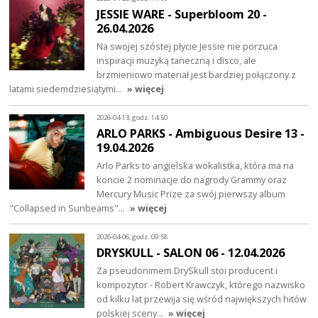
JESSIE WARE - Superbloom 20 -
26.04.2026
Na swojej szóstej płycie Jessie nie porzuca
inspiracji muzyką taneczną i disco, ale
brzmieniowo materiał jest bardziej połączony z
latami siedemdziesiątymi…
» więcej
2026-04-13, godz. 14:50
ARLO PARKS - Ambiguous Desire 13 -
19.04.2026
Arlo Parks to angielska wokalistka, która ma na
koncie 2 nominacje do nagrody Grammy oraz
Mercury Music Prize za swój pierwszy album
"Collapsed in Sunbeams"…
» więcej
2026-04-06, godz. 09:58
DRYSKULL - SALON 06 - 12.04.2026
Za pseudonimem DrySkull stoi producent i
kompozytor - Robert Krawczyk, którego nazwisko
od kilku lat przewija się wśród największych hitów
polskiej sceny…
» więcej