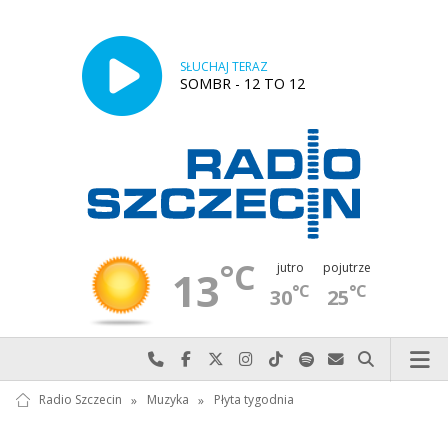
SŁUCHAJ TERAZ
SOMBR - 12 TO 12
°C
jutro
pojutrze
13
°C
°C
30
25
Najlepiej po prostu do nas zadzwoń
Odwiedź nas na Facebook-u
Odwiedź nas na X
Odwiedź nas na Instagram-ie
Odwiedź nas na TikTok-u
Szukaj nas na Spotify
Wyślij do nas w
Szukaj
Radio Szczecin
»
Muzyka
»
Płyta tygodnia