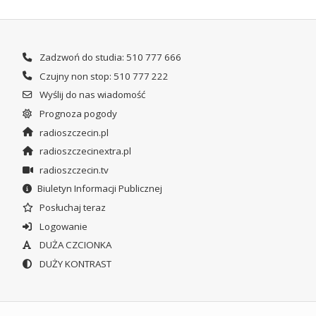
Zadzwoń do studia: 510 777 666
Czujny non stop: 510 777 222
Wyślij do nas wiadomość
Prognoza pogody
radioszczecin.pl
radioszczecinextra.pl
radioszczecin.tv
Biuletyn Informacji Publicznej
Posłuchaj teraz
Logowanie
DUŻA CZCIONKA
DUŻY KONTRAST