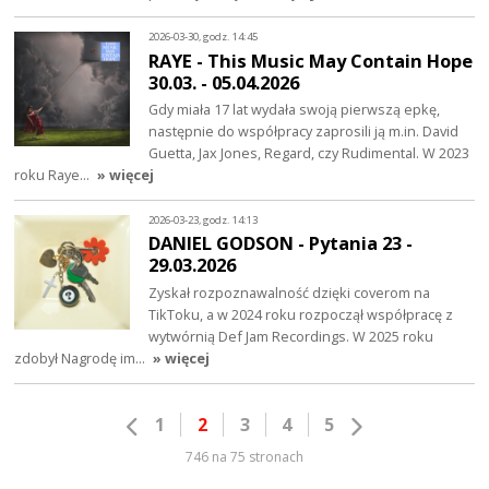
2026-03-30, godz. 14:45
RAYE - This Music May Contain Hope
30.03. - 05.04.2026
Gdy miała 17 lat wydała swoją pierwszą epkę,
następnie do współpracy zaprosili ją m.in. David
Guetta, Jax Jones, Regard, czy Rudimental. W 2023
roku Raye…
» więcej
2026-03-23, godz. 14:13
DANIEL GODSON - Pytania 23 -
29.03.2026
Zyskał rozpoznawalność dzięki coverom na
TikToku, a w 2024 roku rozpoczął współpracę z
wytwórnią Def Jam Recordings. W 2025 roku
zdobył Nagrodę im…
» więcej
1
2
3
4
5
746 na 75 stronach