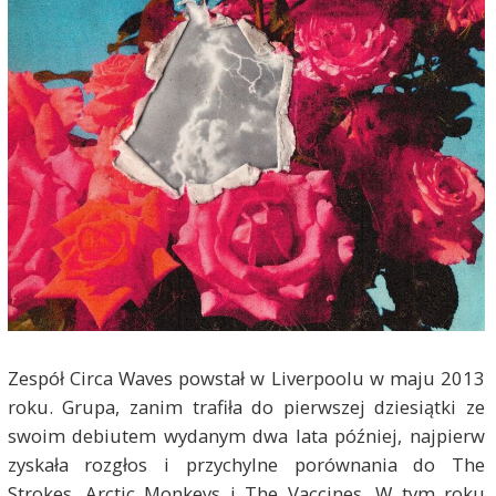
Zespół Circa Waves powstał w Liverpoolu w maju 2013
roku. Grupa, zanim trafiła do pierwszej dziesiątki ze
swoim debiutem wydanym dwa lata później, najpierw
zyskała rozgłos i przychylne porównania do The
Strokes, Arctic Monkeys i The Vaccines. W tym roku