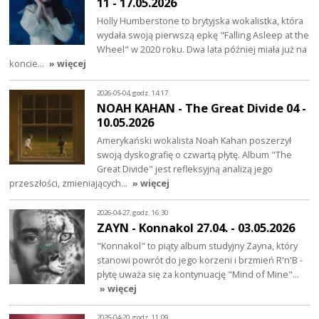
11 - 17.05.2026
Holly Humberstone to brytyjska wokalistka, która
wydała swoją pierwszą epkę "Falling Asleep at the
Wheel" w 2020 roku. Dwa lata później miała już na
koncie…
» więcej
2026-05-04, godz. 14:17
NOAH KAHAN - The Great Divide 04 -
10.05.2026
Amerykański wokalista Noah Kahan poszerzył
swoją dyskografię o czwartą płytę. Album "The
Great Divide" jest refleksyjną analizą jego
przeszłości, zmieniających…
» więcej
2026-04-27, godz. 16:30
ZAYN - Konnakol 27.04. - 03.05.2026
"Konnakol" to piąty album studyjny Zayna, który
stanowi powrót do jego korzeni i brzmień R'n'B -
płytę uważa się za kontynuację "Mind of Mine"…
» więcej
2026-04-20, godz. 11:09