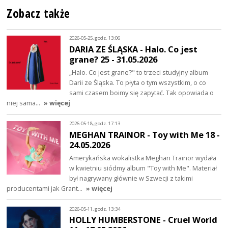
Zobacz także
2026-05-25, godz. 13:06
DARIA ZE ŚLĄSKA - Halo. Co jest
grane? 25 - 31.05.2026
„Halo. Co jest grane?" to trzeci studyjny album
Darii ze Śląska. To płyta o tym wszystkim, o co
sami czasem boimy się zapytać. Tak opowiada o
niej sama…
» więcej
2026-05-18, godz. 17:13
MEGHAN TRAINOR - Toy with Me 18 -
24.05.2026
Amerykańska wokalistka Meghan Trainor wydała
w kwietniu siódmy album "Toy with Me". Materiał
był nagrywany głównie w Szwecji z takimi
producentami jak Grant…
» więcej
2026-05-11, godz. 13:34
HOLLY HUMBERSTONE - Cruel World