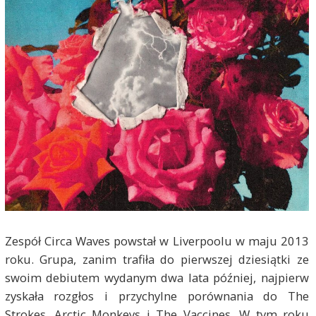
Zespół Circa Waves powstał w Liverpoolu w maju 2013
roku. Grupa, zanim trafiła do pierwszej dziesiątki ze
swoim debiutem wydanym dwa lata później, najpierw
zyskała rozgłos i przychylne porównania do The
Strokes, Arctic Monkeys i The Vaccines. W tym roku