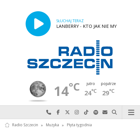
SŁUCHAJ TERAZ
LANBERRY - KTO JAK NIE MY
°C
jutro
pojutrze
14
°C
°C
24
29
Najlepiej po prostu do nas zadzwoń
Odwiedź nas na Facebook-u
Odwiedź nas na X
Odwiedź nas na Instagram-ie
Odwiedź nas na TikTok-u
Szukaj nas na Spotify
Wyślij do nas w
Szukaj
Radio Szczecin
»
Muzyka
»
Płyta tygodnia