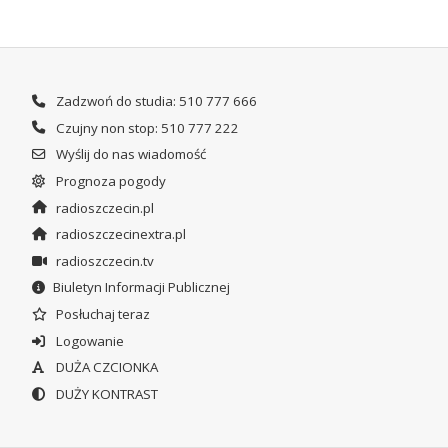
Zadzwoń do studia: 510 777 666
Czujny non stop: 510 777 222
Wyślij do nas wiadomość
Prognoza pogody
radioszczecin.pl
radioszczecinextra.pl
radioszczecin.tv
Biuletyn Informacji Publicznej
Posłuchaj teraz
Logowanie
DUŻA CZCIONKA
DUŻY KONTRAST