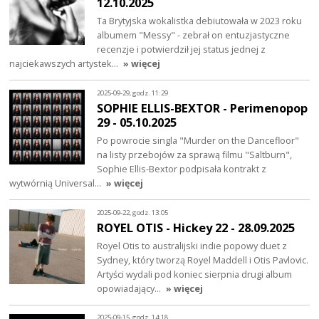
12.10.2025
Ta Brytyjska wokalistka debiutowała w 2023 roku
albumem "Messy" - zebrał on entuzjastyczne
recenzje i potwierdził jej status jednej z
najciekawszych artystek…
» więcej
2025-09-29, godz. 11:29
SOPHIE ELLIS-BEXTOR - Perimenopop
29 - 05.10.2025
Po powrocie singla "Murder on the Dancefloor"
na listy przebojów za sprawą filmu "Saltburn",
Sophie Ellis-Bextor podpisała kontrakt z
wytwórnią Universal…
» więcej
2025-09-22, godz. 13:05
ROYEL OTIS - Hickey 22 - 28.09.2025
Royel Otis to australijski indie popowy duet z
Sydney, który tworzą Royel Maddell i Otis Pavlovic.
Artyści wydali pod koniec sierpnia drugi album
opowiadający…
» więcej
2025-09-15, godz. 14:18