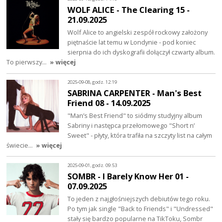
WOLF ALICE - The Clearing 15 -
21.09.2025
Wolf Alice to angielski zespół rockowy założony
piętnaście lat temu w Londynie - pod koniec
sierpnia do ich dyskografii dołączył czwarty album.
To pierwszy…
» więcej
2025-09-08, godz. 12:19
SABRINA CARPENTER - Man's Best
Friend 08 - 14.09.2025
"Man’s Best Friend" to siódmy studyjny album
Sabriny i następca przełomowego "Short n’
Sweet" - płyty, która trafiła na szczyty list na całym
świecie…
» więcej
2025-09-01, godz. 09:53
SOMBR - I Barely Know Her 01 -
07.09.2025
To jeden z najgłośniejszych debiutów tego roku.
Po tym jak single "Back to Friends" i "Undressed"
stały się bardzo popularne na TikToku, Sombr