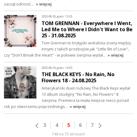
zaczął odnosić…
» więcej
2025-08-25, godz. 13:03
TOM GRENNAN - Everywhere I Went,
Led Me to Where I Didn't Want to Be
25 - 31.08.2025
Tom Grennan to brytyjski wokalista znany między
innymi z takich przebojów jak "Little Bit of Love",
czy "Don't Break the Heart" - w połowie sierpnia wydał…
» więcej
2025-08-18, godz. 14:03
THE BLACK KEYS - No Rain, No
Flowers 18 - 24.08.2025
Amerykański duet rockowy The Black Keys wydał
13 album studyjny "No Rain, No Flowers" 8
sierpnia. Premiera ta miała miejsce nieco ponad
rok po stworzeniu poprzedniego…
» więcej
3
4
5
6
7
746 na 75 stronach