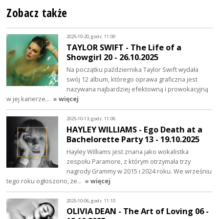
Zobacz także
2025-10-20, godz. 11:00
TAYLOR SWIFT - The Life of a
Showgirl 20 - 26.10.2025
Na początku października Taylor Swift wydała
swój 12 album, którego oprawa graficzna jest
nazywana najbardziej efektowną i prowokacyjną
w jej karierze…
» więcej
2025-10-13, godz. 11:06
HAYLEY WILLIAMS - Ego Death at a
Bachelorette Party 13 - 19.10.2025
Hayley Williams jest znana jako wokalistka
zespołu Paramore, z którym otrzymała trzy
nagrody Grammy w 2015 i 2024 roku. We wrześniu
tego roku ogłoszono, że…
» więcej
2025-10-06, godz. 11:10
OLIVIA DEAN - The Art of Loving 06 -