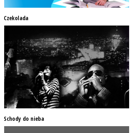
Czekolada
Schody do nieba