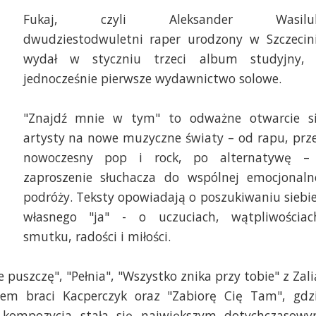
Fukaj, czyli Aleksander Wasiluk
dwudziestodwuletni raper urodzony w Szczecin
wydał w styczniu trzeci album studyjny,
jednocześnie pierwsze wydawnictwo solowe.
"Znajdź mnie w tym" to odważne otwarcie s
artysty na nowe muzyczne światy – od rapu, prz
nowoczesny pop i rock, po alternatywę –
zaproszenie słuchacza do wspólnej emocjonaln
podróży. Teksty opowiadają o poszukiwaniu siebie
własnego "ja" - o uczuciach, wątpliwościac
smutku, radości i miłości.
 puszczę", "Pełnia", "Wszystko znika przy tobie" z Zali
łem braci Kacperczyk oraz "Zabiorę Cię Tam", gdz
 kompozycja stała się największym dotychczasow