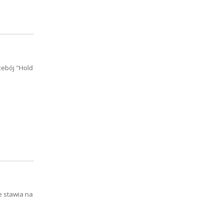
zebój "Hold
e stawia na