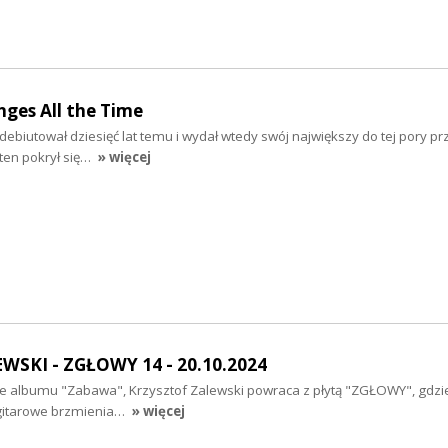
ges All the Time
 debiutował dziesięć lat temu i wydał wtedy swój największy do tej pory pr
l ten pokrył się…
» więcej
SKI - ZGŁOWY 14 - 20.10.2024
ze albumu "Zabawa", Krzysztof Zalewski powraca z płytą "ZGŁOWY", gdzi
, gitarowe brzmienia…
» więcej