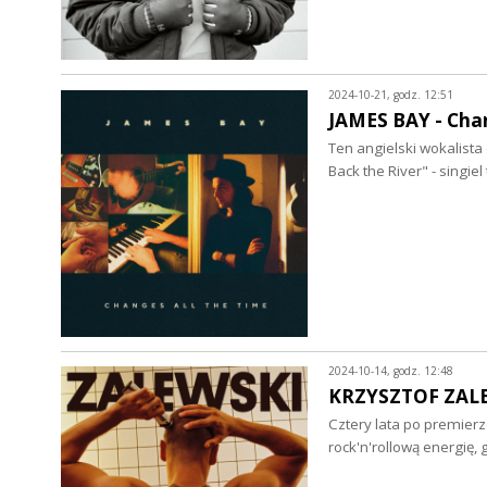
2024-10-21, godz. 12:51
JAMES BAY - Chan
Ten angielski wokalista
Back the River" - singie
2024-10-14, godz. 12:48
KRZYSZTOF ZALEW
Cztery lata po premier
rock'n'rollową energię