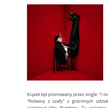
Krążek był promowany przez single: "I nie
"Potwory z szafy" z gościnnym udzia
zaśpiewał Vito Bambino. Ta ostatnia