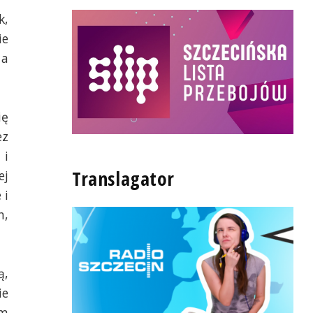
,
ie
 a
ię
ez
 i
Translagator
ej
 i
h,
ą,
ie
ym