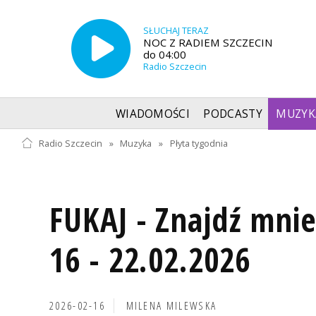
SŁUCHAJ TERAZ
NOC Z RADIEM SZCZECIN
do 04:00
Radio Szczecin
WIADOMOŚCI
PODCASTY
MUZYK
Radio Szczecin
»
Muzyka
»
Płyta tygodnia
FUKAJ - Znajdź mni
16 - 22.02.2026
2026-02-16
MILENA MILEWSKA