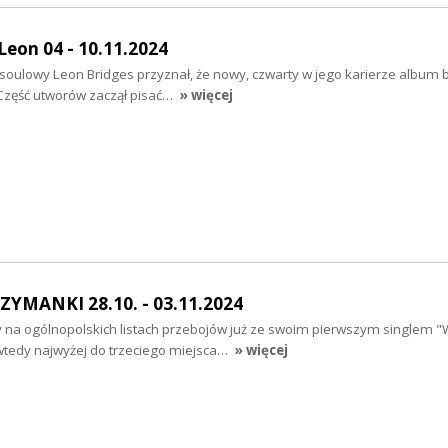
eon 04 - 10.11.2024
soulowy Leon Bridges przyznał, że nowy, czwarty w jego karierze album b
Część utworów zaczął pisać…
» więcej
ZYMANKI 28.10. - 03.11.2024
 na ogólnopolskich listach przebojów już ze swoim pierwszym singlem 
 wtedy najwyżej do trzeciego miejsca…
» więcej