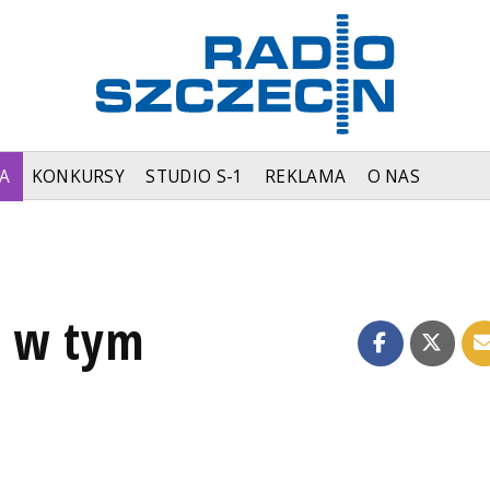
A
KONKURSY
STUDIO S-1
REKLAMA
O NAS
e w tym