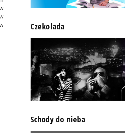
 w
ów
Czekolada
 w
Schody do nieba