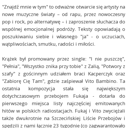
"Znajdź mnie w tym" to odważne otwarcie się artysty na
nowe muzyczne światy – od rapu, przez nowoczesny
pop i rock, po alternatywę – i zaproszenie słuchacza do
wspólnej emocjonalnej podróży. Teksty opowiadają o
poszukiwaniu siebie i własnego "ja" - o uczuciach,
wątpliwościach, smutku, radości i miłości.
Krążek był promowany przez single: "I nie puszczę",
"Pełnia", "Wszystko znika przy tobie" z Zalią, "Potwory z
szafy" z gościnnym udziałem braci Kacperczyk oraz
"Zabiorę Cię Tam", gdzie zaśpiewał Vito Bambino. Ta
ostatnia kompozycja stała się największym
dotychczasowym przebojem Fukaja - dotarła do
pierwszego miejsca listy najczęściej emitowanych
hitów w polskich radiostacjach. Fukaj i Vito zwyciężali
także dwukrotnie na Szczecińskiej Liście Przebojów i
spędzili z nami łącznie 23 tygodnie (co zagwarantowało