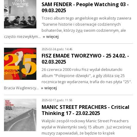
SAM FENDER - People Watching 03 -
09.03.2025
Trzeci album tego angielskiego wokalisty zawiera
"barwne historie i obserwacje codziennych
bohaterów, którzy żyją swoim codziennym, ale
często niezwykłym…
» więcej
2025-02-24, godz. 14:46
FISZ EMADE TWORZYWO - 25 24.02. -
02.03.2025
26 czerwca 2000 roku Fisz wydał debiutancki
album "Polepione dźwięki", a gdy zbliża się 25
rocznica tego wydarzenia, trafia do nas płyta "25".
Bracia Waglewscy…
» więcej
2025-02-17, godz. 11:58
MANIC STREET PREACHERS - Critical
Thinking 17 - 23.02.2025
Walijski zespół rockowy Manic Street Preachers
wydał w Walentynki swój 15 album . Już wcześniej
muzycy zapowiadali, że będzie to krążek