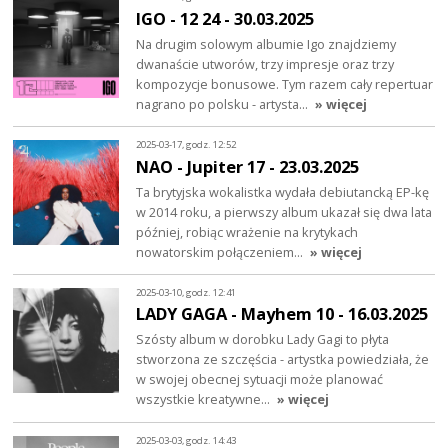
IGO - 12 24 - 30.03.2025
Na drugim solowym albumie Igo znajdziemy
dwanaście utworów, trzy impresje oraz trzy
kompozycje bonusowe. Tym razem cały repertuar
nagrano po polsku - artysta…
» więcej
2025-03-17, godz. 12:52
NAO - Jupiter 17 - 23.03.2025
Ta brytyjska wokalistka wydała debiutancką EP-kę
w 2014 roku, a pierwszy album ukazał się dwa lata
później, robiąc wrażenie na krytykach
nowatorskim połączeniem…
» więcej
2025-03-10, godz. 12:41
LADY GAGA - Mayhem 10 - 16.03.2025
Szósty album w dorobku Lady Gagi to płyta
stworzona ze szczęścia - artystka powiedziała, że
w swojej obecnej sytuacji może planować
wszystkie kreatywne…
» więcej
2025-03-03, godz. 14:43