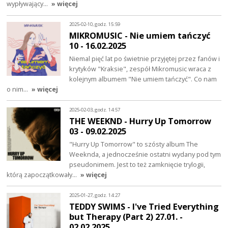
wypływający…
» więcej
2025-02-10, godz. 15:59
MIKROMUSIC - Nie umiem tańczyć
10 - 16.02.2025
Niemal pięć lat po świetnie przyjętej przez fanów i
krytyków "Kraksie", zespół Mikromusic wraca z
kolejnym albumem "Nie umiem tańczyć". Co nam
o nim…
» więcej
2025-02-03, godz. 14:57
THE WEEKND - Hurry Up Tomorrow
03 - 09.02.2025
"Hurry Up Tomorrow" to szósty album The
Weeknda, a jednocześnie ostatni wydany pod tym
pseudonimem. Jest to też zamknięcie trylogii,
którą zapoczątkowały…
» więcej
2025-01-27, godz. 14:27
TEDDY SWIMS - I've Tried Everything
but Therapy (Part 2) 27.01. -
02.02.2025