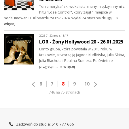
Ten amerykański wokalista znany między innymi z
hitu "Lose Control", który zajął 1 miejsce w
podsumowaniu Billboardu za rok 2024, wydał 24 stycznia drugą…
»
więcej
2025-01-20, godz. 11:17
LOR - Żony Hollywood 20 - 26.01.2025
Lor to grupa, która powstała w 2015 roku w
Krakowie, a tworzą ją Jagoda Kudlińska, Julia Skiba,
Julia Błachuta i Paulina Sumera. Po świetnie
przyjętym…
» więcej
6
7
8
9
10
746 na 75 stronach
Zadzwoń do studia: 510 777 666