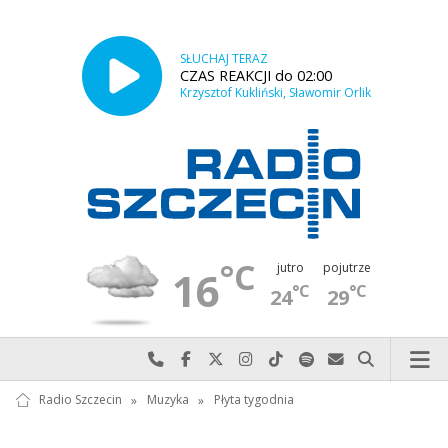
SŁUCHAJ TERAZ
CZAS REAKCJI do 02:00
Krzysztof Kukliński, Sławomir Orlik
°C
jutro
pojutrze
16
°C
°C
24
29
Najlepiej po prostu do nas zadzwoń
Odwiedź nas na Facebook-u
Odwiedź nas na X
Odwiedź nas na Instagram-ie
Odwiedź nas na TikTok-u
Szukaj nas na Spotify
Wyślij do nas w
Szukaj
Radio Szczecin
»
Muzyka
»
Płyta tygodnia