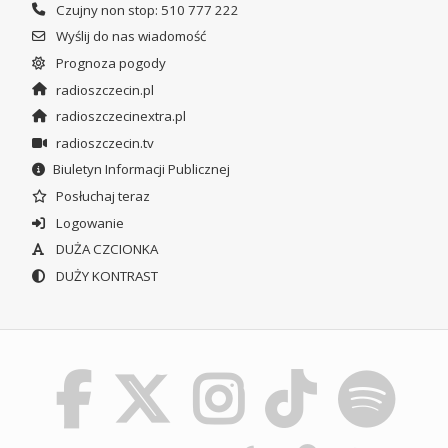
Czujny non stop: 510 777 222
Wyślij do nas wiadomość
Prognoza pogody
radioszczecin.pl
radioszczecinextra.pl
radioszczecin.tv
Biuletyn Informacji Publicznej
Posłuchaj teraz
Logowanie
DUŻA CZCIONKA
DUŻY KONTRAST