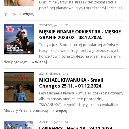
Dni", minęły trzy lata. Krążek ten zyskał status
potrójnej platynowej płyty i przekroczył liczbę 90
tysięcy…
» więcej
2024-12-02, godz. 14:34
MĘSKIE GRANIE ORKIESTRA - MĘSKIE
GRANIE 2024 02 - 08.12.2024
To była już 15 odsłona tej popularnej w Polsce
trasy - zapis wielu fragmentów jubileuszowych
koncertów można znaleźć na właśnie wydanym,
dwupłytowym…
» więcej
2024-11-25, godz. 12:18
MICHAEL KIWANUKA - Small
Changes 25.11. - 01.12.2024
Fani Michaela Kiwanuki musieli czekać na czwarty
album artysty pięć lat - ten poprzedni,
"KIWANUKA", przyniósł brytyjskiemu wokaliście
Mercury Prize i nominację…
» więcej
2024-11-18, godz. 13:54
LANBERRY - Heca 18 - 24.11.2024