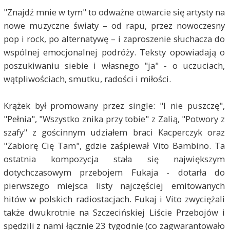
"Znajdź mnie w tym" to odważne otwarcie się artysty na
nowe muzyczne światy – od rapu, przez nowoczesny
pop i rock, po alternatywę – i zaproszenie słuchacza do
wspólnej emocjonalnej podróży. Teksty opowiadają o
poszukiwaniu siebie i własnego "ja" - o uczuciach,
wątpliwościach, smutku, radości i miłości.
Krążek był promowany przez single: "I nie puszczę",
"Pełnia", "Wszystko znika przy tobie" z Zalią, "Potwory z
szafy" z gościnnym udziałem braci Kacperczyk oraz
"Zabiorę Cię Tam", gdzie zaśpiewał Vito Bambino. Ta
ostatnia kompozycja stała się największym
dotychczasowym przebojem Fukaja - dotarła do
pierwszego miejsca listy najczęściej emitowanych
hitów w polskich radiostacjach. Fukaj i Vito zwyciężali
także dwukrotnie na Szczecińskiej Liście Przebojów i
spędzili z nami łącznie 23 tygodnie (co zagwarantowało