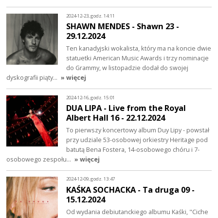
2024-12-23, godz. 14:11
SHAWN MENDES - Shawn 23 -
29.12.2024
Ten kanadyjski wokalista, który ma na koncie dwie
statuetki American Music Awards i trzy nominacje
do Grammy, w listopadzie dodał do swojej
dyskografii piąty…
» więcej
2024-12-16, godz. 15:01
DUA LIPA - Live from the Royal
Albert Hall 16 - 22.12.2024
To pierwszy koncertowy album Duy Lipy - powstał
przy udziale 53-osobowej orkiestry Heritage pod
batutą Bena Fostera, 14-osobowego chóru i 7-
osobowego zespołu…
» więcej
2024-12-09, godz. 13:47
KAŚKA SOCHACKA - Ta druga 09 -
15.12.2024
Od wydania debiutanckiego albumu Kaśki, "Ciche