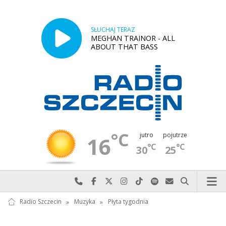
SŁUCHAJ TERAZ
MEGHAN TRAINOR - ALL
ABOUT THAT BASS
°C
jutro
pojutrze
16
°C
°C
30
25
Najlepiej po prostu do nas zadzwoń
Odwiedź nas na Facebook-u
Odwiedź nas na X
Odwiedź nas na Instagram-ie
Odwiedź nas na TikTok-u
Szukaj nas na Spotify
Wyślij do nas w
Szukaj
Radio Szczecin
»
Muzyka
»
Płyta tygodnia