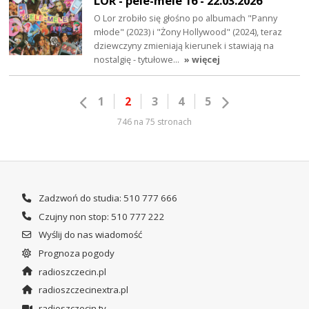
LOR - pele-mele 16 - 22.03.2026
O Lor zrobiło się głośno po albumach "Panny
młode" (2023) i "Żony Hollywood" (2024), teraz
dziewczyny zmieniają kierunek i stawiają na
nostalgię - tytułowe…
» więcej
1
2
3
4
5
746 na 75 stronach
Zadzwoń do studia: 510 777 666
Czujny non stop: 510 777 222
Wyślij do nas wiadomość
Prognoza pogody
radioszczecin.pl
radioszczecinextra.pl
radioszczecin.tv