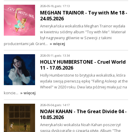
2026-05-18, godz. 17:13
MEGHAN TRAINOR - Toy with Me 18 -
24.05.2026
Amerykańska wokalistka Meghan Trainor wydała
w kwietniu siódmy album "Toy with Me". Materiał
był nagrywany głównie w Szwecji z takimi
producentami jak Grant…
» więcej
2026-05-11, godz. 13:34
HOLLY HUMBERSTONE - Cruel World
11 - 17.05.2026
Holly Humberstone to brytyjska wokalistka, która
wydała swoją pierwszą epkę "Falling Asleep at the
Wheel" w 2020 roku. Dwa lata później miała już na
koncie…
» więcej
2026-05-04, godz. 14:17
NOAH KAHAN - The Great Divide 04 -
10.05.2026
Amerykański wokalista Noah Kahan poszerzył
swoją dyskografię o czwartą płytę. Album "The