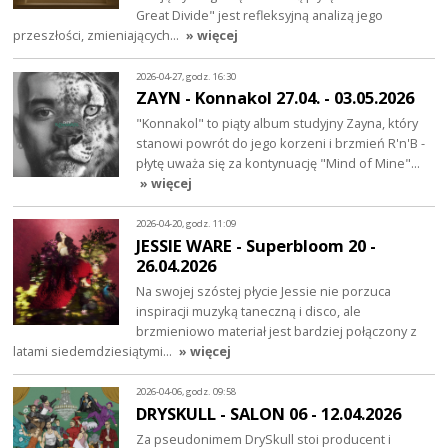
Great Divide" jest refleksyjną analizą jego
przeszłości, zmieniających…
» więcej
2026-04-27, godz. 16:30
ZAYN - Konnakol 27.04. - 03.05.2026
"Konnakol" to piąty album studyjny Zayna, który
stanowi powrót do jego korzeni i brzmień R'n'B -
płytę uważa się za kontynuację "Mind of Mine"…
» więcej
2026-04-20, godz. 11:09
JESSIE WARE - Superbloom 20 -
26.04.2026
Na swojej szóstej płycie Jessie nie porzuca
inspiracji muzyką taneczną i disco, ale
brzmieniowo materiał jest bardziej połączony z
latami siedemdziesiątymi…
» więcej
2026-04-06, godz. 09:58
DRYSKULL - SALON 06 - 12.04.2026
Za pseudonimem DrySkull stoi producent i