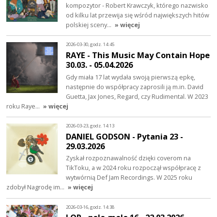
kompozytor - Robert Krawczyk, którego nazwisko
od kilku lat przewija się wśród największych hitów
polskiej sceny…
» więcej
2026-03-30, godz. 14:45
RAYE - This Music May Contain Hope
30.03. - 05.04.2026
Gdy miała 17 lat wydała swoją pierwszą epkę,
następnie do współpracy zaprosili ją m.in. David
Guetta, Jax Jones, Regard, czy Rudimental. W 2023
roku Raye…
» więcej
2026-03-23, godz. 14:13
DANIEL GODSON - Pytania 23 -
29.03.2026
Zyskał rozpoznawalność dzięki coverom na
TikToku, a w 2024 roku rozpoczął współpracę z
wytwórnią Def Jam Recordings. W 2025 roku
zdobył Nagrodę im…
» więcej
2026-03-16, godz. 14:38