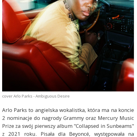
cover Arlo Parks - Ambiguous Desire
Arlo Parks to angielska wokalistka, która ma na koncie
2 nominacje do nagrody Grammy oraz Mercury Music
Prize za swój pierwszy album "Collapsed in Sunbeams"
z 2021 roku. Pisała dla Beyoncé, występowała na