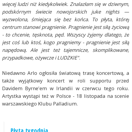
więcej ludzi niż kiedykolwiek. Znalazłam się w dziwnym,
podskórnym świecie nowojorskich juke nights —
wyzwolona, śmiejąca się bez końca. To płyta, której
centrum stanowi pragnienie. Pragnienie jest siłą życiową
- to chcenie, tęsknota, pęd. Wszyscy żyjemy dlatego, że
jest coś lub ktoś, kogo pragniemy - pragnienie jest siłą
napędową. Ale jest też tajemnicze, skomplikowane,
przypadkowe, ożywcze i LUDZKIE"
.
Niedawno Arlo ogłosiła światową trasę koncertową, a
także wyjątkowy koncert w roli supportu przed
Davidem Byrne'em w Irlandii w czerwcu tego roku.
Artystka wystąpi też w Polsce - 18 listopada na scenie
warszawskiego Klubu Palladium.
Płyta tygodnia