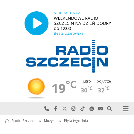
SŁUCHAJ TERAZ
WEEKENDOWE RADIO
SZCZECIN NA DZIEŃ DOBRY
do 12:00
Beata Użarowska
°C
jutro
pojutrze
19
°C
°C
30
32
Najlepiej po prostu do nas zadzwoń
Odwiedź nas na Facebook-u
Odwiedź nas na X
Odwiedź nas na Instagram-ie
Odwiedź nas na TikTok-u
Szukaj nas na Spotify
Wyślij do nas w
Szukaj
Radio Szczecin
»
Muzyka
»
Płyta tygodnia