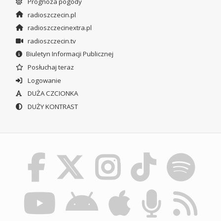
Prognoza pogody
radioszczecin.pl
radioszczecinextra.pl
radioszczecin.tv
Biuletyn Informacji Publicznej
Posłuchaj teraz
Logowanie
DUŻA CZCIONKA
DUŻY KONTRAST