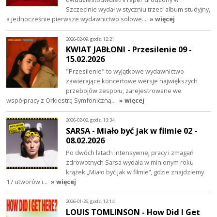
Szczecinie wydał w styczniu trzeci album studyjny,
a jednocześnie pierwsze wydawnictwo solowe…
» więcej
2026-02-09, godz. 12:21
KWIAT JABŁONI - Przesilenie 09 -
15.02.2026
"Przesilenie" to wyjątkowe wydawnictwo
zawierające koncertowe wersje największych
przebojów zespołu, zarejestrowane we
współpracy z Orkiestrą Symfoniczną…
» więcej
2026-02-02, godz. 13:34
SARSA - Miało być jak w filmie 02 -
08.02.2026
Po dwóch latach intensywnej pracy i zmagań
zdrowotnych Sarsa wydała w minionym roku
krążek „Miało być jak w filmie”, gdzie znajdziemy
17 utworów i…
» więcej
2026-01-26, godz. 12:14
LOUIS TOMLINSON - How Did I Get