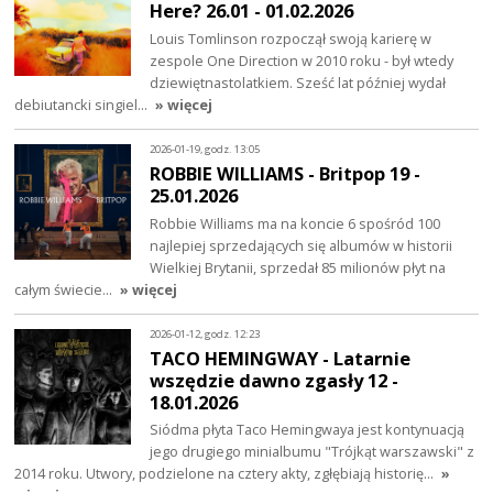
Here? 26.01 - 01.02.2026
Louis Tomlinson rozpoczął swoją karierę w
zespole One Direction w 2010 roku - był wtedy
dziewiętnastolatkiem. Sześć lat później wydał
debiutancki singiel…
» więcej
2026-01-19, godz. 13:05
ROBBIE WILLIAMS - Britpop 19 -
25.01.2026
Robbie Williams ma na koncie 6 spośród 100
najlepiej sprzedających się albumów w historii
Wielkiej Brytanii, sprzedał 85 milionów płyt na
całym świecie…
» więcej
2026-01-12, godz. 12:23
TACO HEMINGWAY - Latarnie
wszędzie dawno zgasły 12 -
18.01.2026
Siódma płyta Taco Hemingwaya jest kontynuacją
jego drugiego minialbumu "Trójkąt warszawski" z
2014 roku. Utwory, podzielone na cztery akty, zgłębiają historię…
»