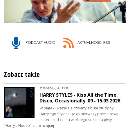
PODCAST AUDIO
AKTUALNOŚCI RSS
Zobacz także
2026-03-09, godz. 13:38
HARRY STYLES - Kiss All the Time.
Disco, Occasionally. 09 - 15.03.2026
W piątek ukazał się czwarty album studyjny
Harry'ego Stylesa i jego pierwszy premierowy
materiał od czasu wielkiego sukcesu płyty
"Harry’s House" z…
» więcej