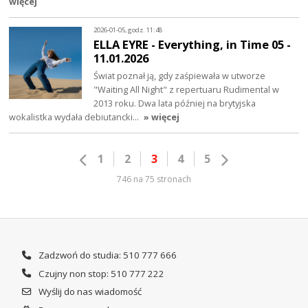
więcej
2026-01-05, godz. 11:48
ELLA EYRE - Everything, in Time 05 -
11.01.2026
Świat poznał ją, gdy zaśpiewała w utworze
"Waiting All Night" z repertuaru Rudimental w
2013 roku. Dwa lata później na brytyjska
wokalistka wydała debiutancki…
» więcej
1
2
3
4
5
746 na 75 stronach
Zadzwoń do studia: 510 777 666
Czujny non stop: 510 777 222
Wyślij do nas wiadomość