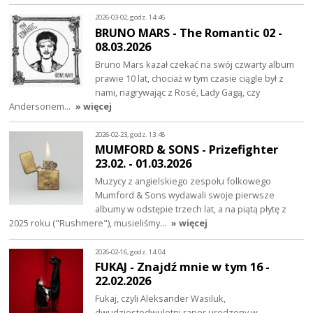
2026-03-02, godz. 14:46
BRUNO MARS - The Romantic 02 -
08.03.2026
Bruno Mars kazał czekać na swój czwarty album
prawie 10 lat, chociaż w tym czasie ciągle był z
nami, nagrywając z Rosé, Lady Gagą, czy
Andersonem…
» więcej
2026-02-23, godz. 13:48
MUMFORD & SONS - Prizefighter
23.02. - 01.03.2026
Muzycy z angielskiego zespołu folkowego
Mumford & Sons wydawali swoje pierwsze
albumy w odstępie trzech lat, a na piątą płytę z
2025 roku ("Rushmere"), musieliśmy…
» więcej
2026-02-16, godz. 14:04
FUKAJ - Znajdź mnie w tym 16 -
22.02.2026
Fukaj, czyli Aleksander Wasiluk,
dwudziestodwuletni raper urodzony w