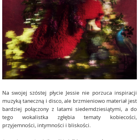
Na swojej szóstej płycie Jessie nie porzuca inspiracji
muzyką taneczną i disco, ale brzmieniowo materiał jest
bardziej połączony z latami siedemdziesiątymi, a do
tego wokalistka zgłębia tematy kobiecości,
przyjemności, intymności i bliskości.