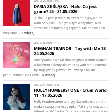
2026-05-25, godz. 13:06
DARIA ZE ŚLĄSKA - Halo. Co jest
grane? 25 - 31.05.2026
„Halo. Co jest grane?" to trzeci studyjny album
Darii ze Śląska. To płyta o tym wszystkim, o co
sami czasem boimy się zapytać. Tak opowiada o
niej sama…
» więcej
2026-05-18, godz. 17:13
MEGHAN TRAINOR - Toy with Me 18 -
24.05.2026
Amerykańska wokalistka Meghan Trainor wydała
w kwietniu siódmy album "Toy with Me". Materiał
był nagrywany głównie w Szwecji z takimi
producentami jak Grant…
» więcej
2026-05-11, godz. 13:34
HOLLY HUMBERSTONE - Cruel World
11 - 17.05.2026
Holly Humberstone to brytyjska wokalistka, która
wydała swoją pierwszą epkę "Falling Asleep at the
Wheel" w 2020 roku. Dwa lata później miała już na