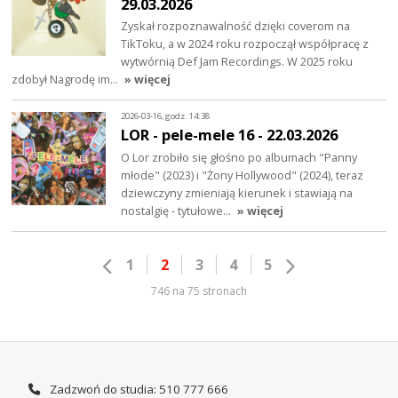
29.03.2026
Zyskał rozpoznawalność dzięki coverom na
TikToku, a w 2024 roku rozpoczął współpracę z
wytwórnią Def Jam Recordings. W 2025 roku
zdobył Nagrodę im…
» więcej
2026-03-16, godz. 14:38
LOR - pele-mele 16 - 22.03.2026
O Lor zrobiło się głośno po albumach "Panny
młode" (2023) i "Żony Hollywood" (2024), teraz
dziewczyny zmieniają kierunek i stawiają na
nostalgię - tytułowe…
» więcej
1
2
3
4
5
746 na 75 stronach
Zadzwoń do studia: 510 777 666