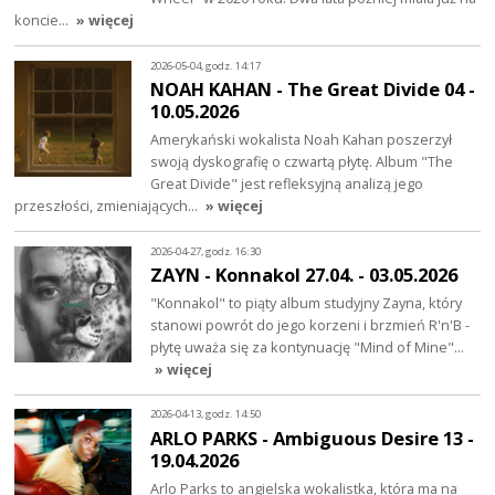
koncie…
» więcej
2026-05-04, godz. 14:17
NOAH KAHAN - The Great Divide 04 -
10.05.2026
Amerykański wokalista Noah Kahan poszerzył
swoją dyskografię o czwartą płytę. Album "The
Great Divide" jest refleksyjną analizą jego
przeszłości, zmieniających…
» więcej
2026-04-27, godz. 16:30
ZAYN - Konnakol 27.04. - 03.05.2026
"Konnakol" to piąty album studyjny Zayna, który
stanowi powrót do jego korzeni i brzmień R'n'B -
płytę uważa się za kontynuację "Mind of Mine"…
» więcej
2026-04-13, godz. 14:50
ARLO PARKS - Ambiguous Desire 13 -
19.04.2026
Arlo Parks to angielska wokalistka, która ma na