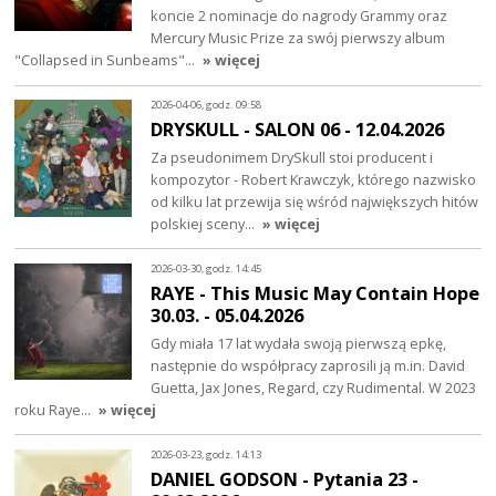
koncie 2 nominacje do nagrody Grammy oraz
Mercury Music Prize za swój pierwszy album
"Collapsed in Sunbeams"…
» więcej
2026-04-06, godz. 09:58
DRYSKULL - SALON 06 - 12.04.2026
Za pseudonimem DrySkull stoi producent i
kompozytor - Robert Krawczyk, którego nazwisko
od kilku lat przewija się wśród największych hitów
polskiej sceny…
» więcej
2026-03-30, godz. 14:45
RAYE - This Music May Contain Hope
30.03. - 05.04.2026
Gdy miała 17 lat wydała swoją pierwszą epkę,
następnie do współpracy zaprosili ją m.in. David
Guetta, Jax Jones, Regard, czy Rudimental. W 2023
roku Raye…
» więcej
2026-03-23, godz. 14:13
DANIEL GODSON - Pytania 23 -