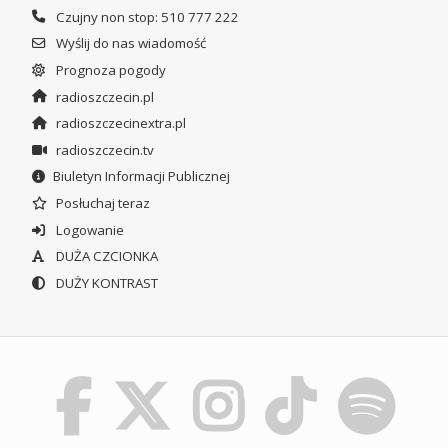
Czujny non stop: 510 777 222
Wyślij do nas wiadomość
Prognoza pogody
radioszczecin.pl
radioszczecinextra.pl
radioszczecin.tv
Biuletyn Informacji Publicznej
Posłuchaj teraz
Logowanie
DUŻA CZCIONKA
DUŻY KONTRAST