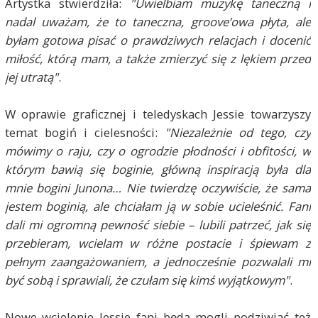
Artystka stwierdziła:
"Uwielbiam muzykę taneczną i
nadal uważam, że to taneczna, groove’owa płyta, ale
byłam gotowa pisać o prawdziwych relacjach i docenić
miłość, którą mam, a także zmierzyć się z lękiem przed
jej utratą"
.
W oprawie graficznej i teledyskach Jessie towarzyszy
temat bogiń i cielesności:
"Niezależnie od tego, czy
mówimy o raju, czy o ogrodzie płodności i obfitości, w
którym bawią się boginie, główną inspiracją była dla
mnie bogini Junona… Nie twierdzę oczywiście, że sama
jestem boginią, ale chciałam ją w sobie ucieleśnić. Fani
dali mi ogromną pewność siebie – lubili patrzeć, jak się
przebieram, wcielam w różne postacie i śpiewam z
pełnym zaangażowaniem, a jednocześnie pozwalali mi
być sobą i sprawiali, że czułam się kimś wyjątkowym"
.
Nowe wcielenie Jessie fani będą mogli podziwiać też