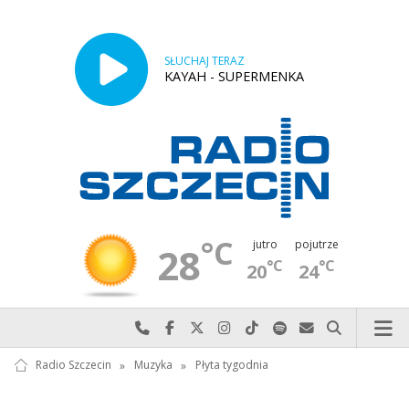
SŁUCHAJ TERAZ
KAYAH - SUPERMENKA
°C
jutro
pojutrze
28
°C
°C
20
24
Najlepiej po prostu do nas zadzwoń
Odwiedź nas na Facebook-u
Odwiedź nas na X
Odwiedź nas na Instagram-ie
Odwiedź nas na TikTok-u
Szukaj nas na Spotify
Wyślij do nas w
Szukaj
Radio Szczecin
»
Muzyka
»
Płyta tygodnia