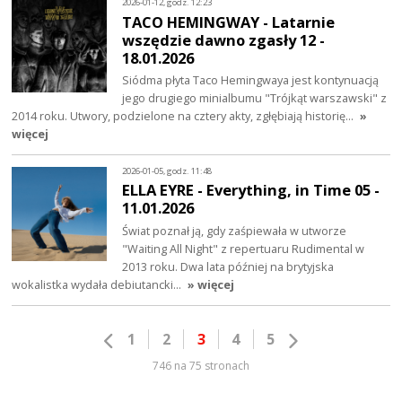
2026-01-12, godz. 12:23
TACO HEMINGWAY - Latarnie
wszędzie dawno zgasły 12 -
18.01.2026
Siódma płyta Taco Hemingwaya jest kontynuacją
jego drugiego minialbumu "Trójkąt warszawski" z
2014 roku. Utwory, podzielone na cztery akty, zgłębiają historię…
»
więcej
2026-01-05, godz. 11:48
ELLA EYRE - Everything, in Time 05 -
11.01.2026
Świat poznał ją, gdy zaśpiewała w utworze
"Waiting All Night" z repertuaru Rudimental w
2013 roku. Dwa lata później na brytyjska
wokalistka wydała debiutancki…
» więcej
1
2
3
4
5
746 na 75 stronach