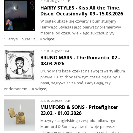
2026-03-09, godz. 13:38
HARRY STYLES - Kiss All the Time.
Disco, Occasionally. 09 - 15.03.2026
W piątek ukazał się czwarty album studyjny
Harry'ego Stylesa i jego pierwszy premierowy
materiał od czasu wielkiego sukcesu płyty
"Harry’s House" z…
» więcej
2026-03-02, godz. 14:46
BRUNO MARS - The Romantic 02 -
08.03.2026
Bruno Mars kazał czekać na swój czwarty album
prawie 10 lat, chociaż w tym czasie ciągle był z
nami, nagrywając z Rosé, Lady Gagą, czy
Andersonem…
» więcej
2026-02-23, godz. 13:48
MUMFORD & SONS - Prizefighter
23.02. - 01.03.2026
Muzycy z angielskiego zespołu folkowego
Mumford & Sons wydawali swoje pierwsze
albumy w odstępie trzech lat, a na piątą płytę z