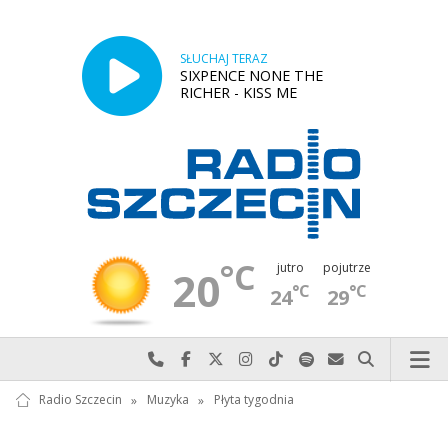
SŁUCHAJ TERAZ
SIXPENCE NONE THE
RICHER - KISS ME
°C
jutro
pojutrze
20
°C
°C
24
29
Najlepiej po prostu do nas zadzwoń
Odwiedź nas na Facebook-u
Odwiedź nas na X
Odwiedź nas na Instagram-ie
Odwiedź nas na TikTok-u
Szukaj nas na Spotify
Wyślij do nas w
Szukaj
Radio Szczecin
»
Muzyka
»
Płyta tygodnia