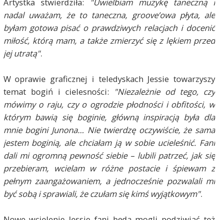
Artystka stwierdziła:
"Uwielbiam muzykę taneczną i
nadal uważam, że to taneczna, groove’owa płyta, ale
byłam gotowa pisać o prawdziwych relacjach i docenić
miłość, którą mam, a także zmierzyć się z lękiem przed
jej utratą"
.
W oprawie graficznej i teledyskach Jessie towarzyszy
temat bogiń i cielesności:
"Niezależnie od tego, czy
mówimy o raju, czy o ogrodzie płodności i obfitości, w
którym bawią się boginie, główną inspiracją była dla
mnie bogini Junona… Nie twierdzę oczywiście, że sama
jestem boginią, ale chciałam ją w sobie ucieleśnić. Fani
dali mi ogromną pewność siebie – lubili patrzeć, jak się
przebieram, wcielam w różne postacie i śpiewam z
pełnym zaangażowaniem, a jednocześnie pozwalali mi
być sobą i sprawiali, że czułam się kimś wyjątkowym"
.
Nowe wcielenie Jessie fani będą mogli podziwiać też