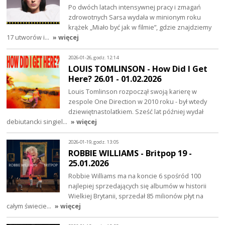
Po dwóch latach intensywnej pracy i zmagań
zdrowotnych Sarsa wydała w minionym roku
krążek „Miało być jak w filmie”, gdzie znajdziemy
17 utworów i…
» więcej
2026-01-26, godz. 12:14
LOUIS TOMLINSON - How Did I Get
Here? 26.01 - 01.02.2026
Louis Tomlinson rozpoczął swoją karierę w
zespole One Direction w 2010 roku - był wtedy
dziewiętnastolatkiem. Sześć lat później wydał
debiutancki singiel…
» więcej
2026-01-19, godz. 13:05
ROBBIE WILLIAMS - Britpop 19 -
25.01.2026
Robbie Williams ma na koncie 6 spośród 100
najlepiej sprzedających się albumów w historii
Wielkiej Brytanii, sprzedał 85 milionów płyt na
całym świecie…
» więcej