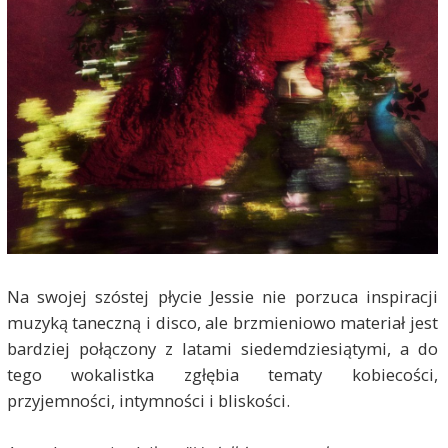
Na swojej szóstej płycie Jessie nie porzuca inspiracji
muzyką taneczną i disco, ale brzmieniowo materiał jest
bardziej połączony z latami siedemdziesiątymi, a do
tego wokalistka zgłębia tematy kobiecości,
przyjemności, intymności i bliskości.