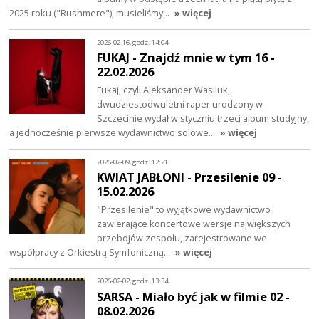
2025 roku ("Rushmere"), musieliśmy…
» więcej
2026-02-16, godz. 14:04
FUKAJ - Znajdź mnie w tym 16 -
22.02.2026
Fukaj, czyli Aleksander Wasiluk,
dwudziestodwuletni raper urodzony w
Szczecinie wydał w styczniu trzeci album studyjny,
a jednocześnie pierwsze wydawnictwo solowe…
» więcej
2026-02-09, godz. 12:21
KWIAT JABŁONI - Przesilenie 09 -
15.02.2026
"Przesilenie" to wyjątkowe wydawnictwo
zawierające koncertowe wersje największych
przebojów zespołu, zarejestrowane we
współpracy z Orkiestrą Symfoniczną…
» więcej
2026-02-02, godz. 13:34
SARSA - Miało być jak w filmie 02 -
08.02.2026