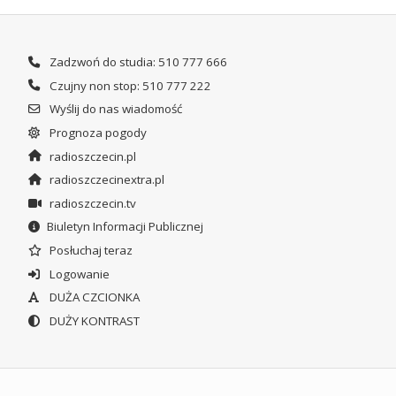
Zadzwoń do studia: 510 777 666
Czujny non stop: 510 777 222
Wyślij do nas wiadomość
Prognoza pogody
radioszczecin.pl
radioszczecinextra.pl
radioszczecin.tv
Biuletyn Informacji Publicznej
Posłuchaj teraz
Logowanie
DUŻA CZCIONKA
DUŻY KONTRAST