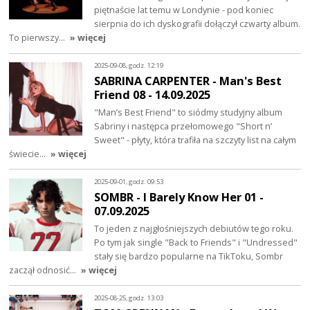
piętnaście lat temu w Londynie - pod koniec
sierpnia do ich dyskografii dołączył czwarty album.
To pierwszy…
» więcej
2025-09-08, godz. 12:19
SABRINA CARPENTER - Man's Best
Friend 08 - 14.09.2025
"Man’s Best Friend" to siódmy studyjny album
Sabriny i następca przełomowego "Short n’
Sweet" - płyty, która trafiła na szczyty list na całym
świecie…
» więcej
2025-09-01, godz. 09:53
SOMBR - I Barely Know Her 01 -
07.09.2025
To jeden z najgłośniejszych debiutów tego roku.
Po tym jak single "Back to Friends" i "Undressed"
stały się bardzo popularne na TikToku, Sombr
zaczął odnosić…
» więcej
2025-08-25, godz. 13:03