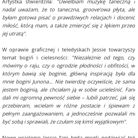
Artystka stwierdziła:
"Uwielbiam muzykę taneczną i
nadal uważam, że to taneczna, groove’owa płyta, ale
byłam gotowa pisać o prawdziwych relacjach i docenić
miłość, którą mam, a także zmierzyć się z lękiem przed
jej utratą"
.
W oprawie graficznej i teledyskach Jessie towarzyszy
temat bogiń i cielesności:
"Niezależnie od tego, czy
mówimy o raju, czy o ogrodzie płodności i obfitości, w
którym bawią się boginie, główną inspiracją była dla
mnie bogini Junona… Nie twierdzę oczywiście, że sama
jestem boginią, ale chciałam ją w sobie ucieleśnić. Fani
dali mi ogromną pewność siebie – lubili patrzeć, jak się
przebieram, wcielam w różne postacie i śpiewam z
pełnym zaangażowaniem, a jednocześnie pozwalali mi
być sobą i sprawiali, że czułam się kimś wyjątkowym"
.
Nowe wcielenie Jessie fani będą mogli podziwiać też