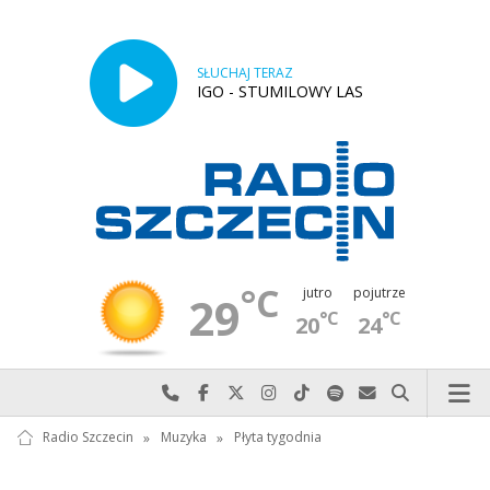
SŁUCHAJ TERAZ
IGO - STUMILOWY LAS
°C
jutro
pojutrze
29
°C
°C
20
24
Najlepiej po prostu do nas zadzwoń
Odwiedź nas na Facebook-u
Odwiedź nas na X
Odwiedź nas na Instagram-ie
Odwiedź nas na TikTok-u
Szukaj nas na Spotify
Wyślij do nas w
Szukaj
Radio Szczecin
»
Muzyka
»
Płyta tygodnia