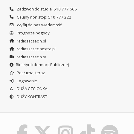
Zadzwoń do studia: 510 777 666
Czujny non stop: 510 777 222
Wyślij do nas wiadomość
Prognoza pogody
radioszczecin.pl
radioszczecinextra.pl
radioszczecin.tv
Biuletyn Informacji Publicznej
Posłuchaj teraz
Logowanie
DUŻA CZCIONKA
DUŻY KONTRAST