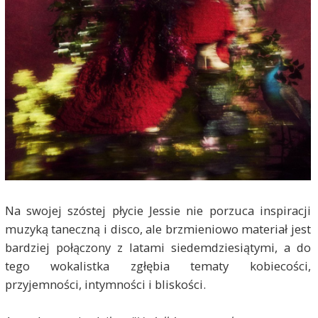
Na swojej szóstej płycie Jessie nie porzuca inspiracji
muzyką taneczną i disco, ale brzmieniowo materiał jest
bardziej połączony z latami siedemdziesiątymi, a do
tego wokalistka zgłębia tematy kobiecości,
przyjemności, intymności i bliskości.