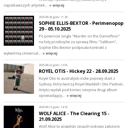
najciekawszych artystek…
» więcej
2025-09-29, godz. 11:29
SOPHIE ELLIS-BEXTOR - Perimenopop
29 - 05.10.2025
Po powrocie singla "Murder on the Dancefloor"
na listy przebojów za sprawą filmu "Saltburn",
Sophie Ellis-Bextor podpisała kontrakt z
wytwórnią Universal…
» więcej
2025-09-22, godz. 13:05
ROYEL OTIS - Hickey 22 - 28.09.2025
Royel Otis to australijski indie popowy duet z
Sydney, który tworzą Royel Maddell i Otis Pavlovic.
Artyści wydali pod koniec sierpnia drugi album
opowiadający…
» więcej
2025-09-15, godz. 14:18
WOLF ALICE - The Clearing 15 -
21.09.2025
Wolf Alice to angielski zespół rockowy założony