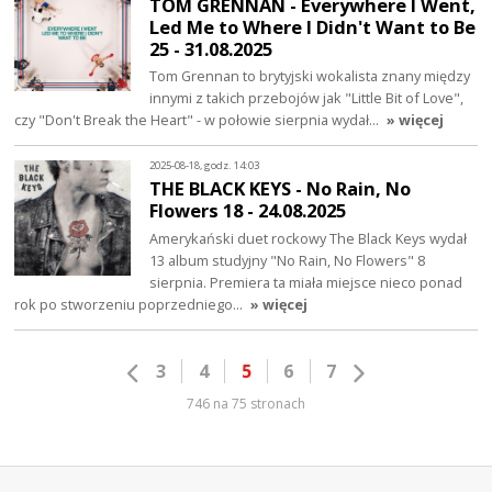
TOM GRENNAN - Everywhere I Went,
Led Me to Where I Didn't Want to Be
25 - 31.08.2025
Tom Grennan to brytyjski wokalista znany między
innymi z takich przebojów jak "Little Bit of Love",
czy "Don't Break the Heart" - w połowie sierpnia wydał…
» więcej
2025-08-18, godz. 14:03
THE BLACK KEYS - No Rain, No
Flowers 18 - 24.08.2025
Amerykański duet rockowy The Black Keys wydał
13 album studyjny "No Rain, No Flowers" 8
sierpnia. Premiera ta miała miejsce nieco ponad
rok po stworzeniu poprzedniego…
» więcej
3
4
5
6
7
746 na 75 stronach