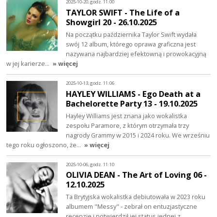
2025-10-20, godz. 11:00
TAYLOR SWIFT - The Life of a
Showgirl 20 - 26.10.2025
Na początku października Taylor Swift wydała
swój 12 album, którego oprawa graficzna jest
nazywana najbardziej efektowną i prowokacyjną
w jej karierze…
» więcej
2025-10-13, godz. 11:06
HAYLEY WILLIAMS - Ego Death at a
Bachelorette Party 13 - 19.10.2025
Hayley Williams jest znana jako wokalistka
zespołu Paramore, z którym otrzymała trzy
nagrody Grammy w 2015 i 2024 roku. We wrześniu
tego roku ogłoszono, że…
» więcej
2025-10-06, godz. 11:10
OLIVIA DEAN - The Art of Loving 06 -
12.10.2025
Ta Brytyjska wokalistka debiutowała w 2023 roku
albumem "Messy" - zebrał on entuzjastyczne
recenzje i potwierdził jej status jednej z