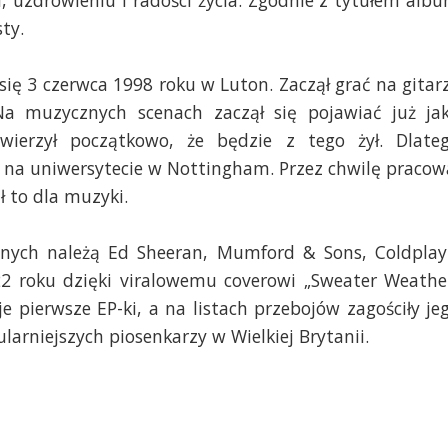
i, uzdrowieniu i radości życia. Zgodnie z tytułem albu
ty.
ę 3 czerwca 1998 roku w Luton. Zaczął grać na gitarz
a muzycznych scenach zaczął się pojawiać już jak
wierzył początkowo, że będzie z tego żył. Dlateg
ą na uniwersytecie w Nottingham. Przez chwilę pracowa
ł to dla muzyki. 
znych należą Ed Sheeran, Mumford & Sons, Coldplay 
22 roku dzięki viralowemu coverowi „Sweater Weather
pierwsze EP-ki, a na listach przebojów zagościły jeg
ularniejszych piosenkarzy w Wielkiej Brytanii.