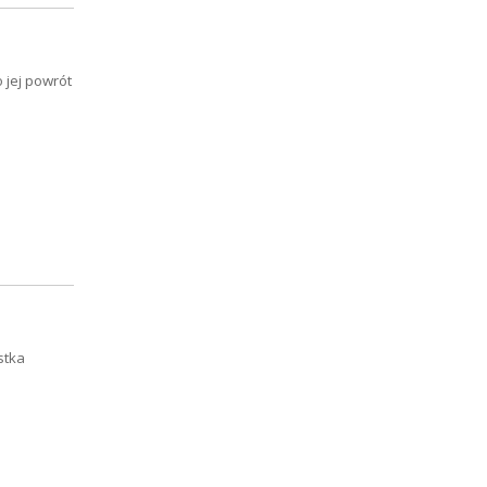
o jej powrót
stka