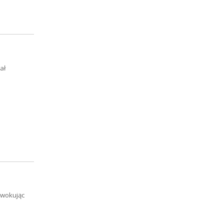
ał
owokując