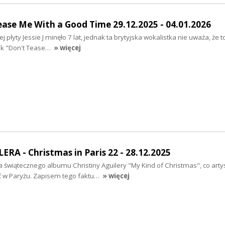
Tease Me With a Good Time 29.12.2025 - 04.01.2026
płyty Jessie J minęło 7 lat, jednak ta brytyjska wokalistka nie uważa, że t
ek "Don't Tease…
» więcej
RA - Christmas in Paris 22 - 28.12.2025
a świątecznego albumu Christiny Aguilery "My Kind of Christmas", co arty
ć w Paryżu. Zapisem tego faktu…
» więcej