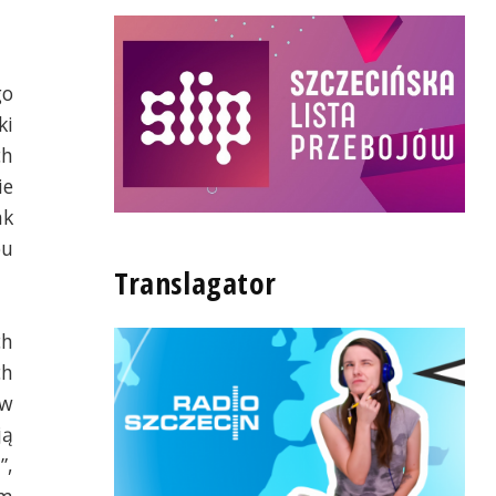
o 
i 
h 
e 
k 
u 
Translagator
h 
h 
w 
ą 
, 