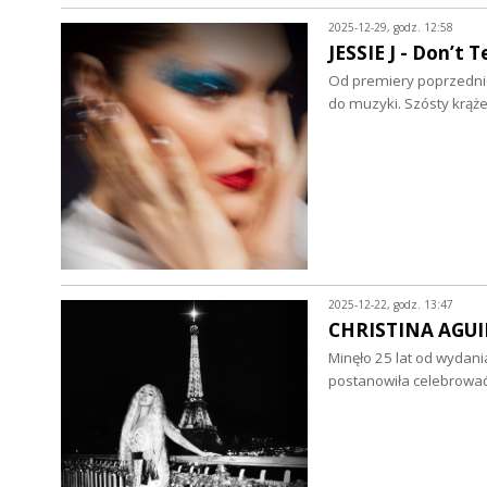
2025-12-29, godz. 12:58
JESSIE J - Don’t 
Od premiery poprzedniej 
do muzyki. Szósty krąż
2025-12-22, godz. 13:47
CHRISTINA AGUILE
Minęło 25 lat od wydani
postanowiła celebrowa