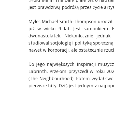
„Hold Me In The Dark”), ale też o nadzie
jest prawdziwą podróżą przez życie artys
Myles Michael Smith-Thompson urodził si
już w wieku 9 lat. Jest samoukiem. N
dwunastolatek. Niekoniecznie jednak 
studiował socjologię i politykę społeczn
nawet w korporacji, ale ostatecznie rzuci
Do jego największych inspiracji muzyc
Labrinth. Przełom przyszedł w roku 20
(The Neighbourhood). Potem wydał swoje 
pierwsze hity. Dziś jest jednym z najpop