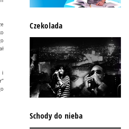
m 
Czekolada
e 
o 
o 
ł 
i 
” 
o 
Schody do nieba