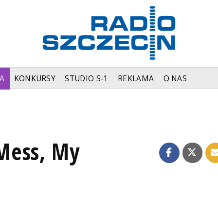
A
KONKURSY
STUDIO S-1
REKLAMA
O NAS
Mess, My