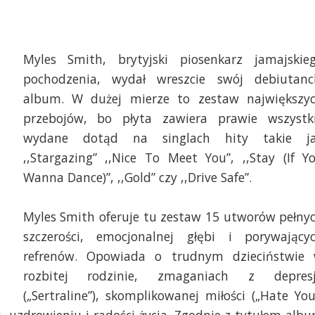
Myles Smith, brytyjski piosenkarz jamajskieg
pochodzenia, wydał wreszcie swój debiutanck
album. W dużej mierze to zestaw największyc
przebojów, bo płyta zawiera prawie wszystki
wydane dotąd na singlach hity takie ja
,,Stargazing” ,,Nice To Meet You”, ,,Stay (If Yo
Wanna Dance)”, ,,Gold” czy ,,Drive Safe”.
Myles Smith oferuje tu zestaw 15 utworów pełnyc
szczerości, emocjonalnej głębi i porywającyc
refrenów. Opowiada o trudnym dzieciństwie 
rozbitej rodzinie, zmaganiach z depresj
(„Sertraline”), skomplikowanej miłości („Hate You”