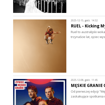
2025-12-15, godz. 14:32
RUEL - Kicking My
Ruel to australijski wok
trzynaście lat, ojciec 
2025-12-08, godz. 11:45
MĘSKIE GRANIE OR
Od pierwszej edycji "Mę
zaskakujące spotkania