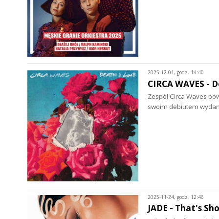
2025-12-01, godz. 14:40
CIRCA WAVES - De
Zespół Circa Waves pows
swoim debiutem wydany
2025-11-24, godz. 12:46
JADE - That's Sh