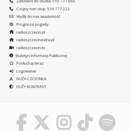
Zadzwoń do studia: 510 777 666
Czujny non stop: 510 777 222
Wyślij do nas wiadomość
Prognoza pogody
radioszczecin.pl
radioszczecinextra.pl
radioszczecin.tv
Biuletyn Informacji Publicznej
Posłuchaj teraz
Logowanie
DUŻA CZCIONKA
DUŻY KONTRAST