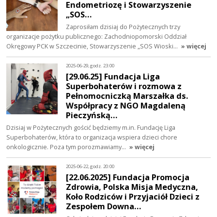
Endometriozę i Stowarzyszenie
„SOS…
Zaprosiłam dzisiaj do Pożytecznych trzy
organizacje pożytku publicznego: Zachodniopomorski Oddział
Okręgowy PCK w Szczecinie, Stowarzyszenie „SOS Wioski…
» więcej
2025-06-29, godz. 23:00
[29.06.25] Fundacja Liga
Superbohaterów i rozmowa z
Pełnomocniczką Marszałka ds.
Współpracy z NGO Magdaleną
Pieczyńską…
Dzisiaj w Pożytecznych gościć będziemy m.in. Fundację Liga
Superbohaterów, która to organizacja wspiera dzieci chore
onkologicznie. Poza tym porozmawiamy…
» więcej
2025-06-22, godz. 20:00
[22.06.2025] Fundacja Promocja
Zdrowia, Polska Misja Medyczna,
Koło Rodziców i Przyjaciół Dzieci z
Zespołem Downa…