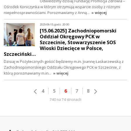
Odwiedzimy dzisiaj Fundację Promocja Zdrowia –
Ośrodek Koniczynka w którym otrzymują wsparcie osoby z różnymi
niepełnosprawnościami. Porozmawiamy z Anną…
» więcej
2025-06-15, godz. 20:00
[15.06.2025] Zachodniopomorski
Oddział Okręgowy PCK w
Szczecinie, Stowarzyszenie SOS
Wioski Dziecięce w Polsce,
Szczeciński…
Dzisiaj w Pożytecznych gościć będziemy m.in. Joannę Łaskarzewską z
Zachodniopomorskiego Oddziału Okręgowego PCK w Szczecinie, z
którą porozmawiamy m.in…
» więcej
4
5
6
7
8
740 na 74 stronach