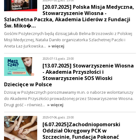
2025-07-20, godz. 23:00
[20.07.2025] Polska Misja Medyczna,
Stowarzyszenie Wiosna -
Szlachetna Paczka, Akademia Liderów z Fundacji
Św. Miko�…
Gośćmi Pożytecznych będą dzisiaj Jakub Belina Brzozowski z Polskiej
Misji Medycznej, Natalia Daniło organizatorka Szlachetnej Paczki i
Aneta Łaz-Jurkowska…
» więcej
2025-07-13, godz. 23:00
[13.07.2025] Stowarzyszenie Wiosna
- Akademia Przyszłości i
Stowarzyszenie SOS Wioski
Dziecięce w Polsce
Dzisiaj w Pożytecznych porozmawiamy m.in. o naborze wolontariuszy
do Akademii Przyszłości prowadzonej przez Stowarzyszenie Wiosna.
Drugi gość – również…
» więcej
2025-07-06, godz. 23:00
[6.07.2025]Zachodniopomorski
Oddział Okręgowy PCK w
Szczecinie, Fundacja Pokonać