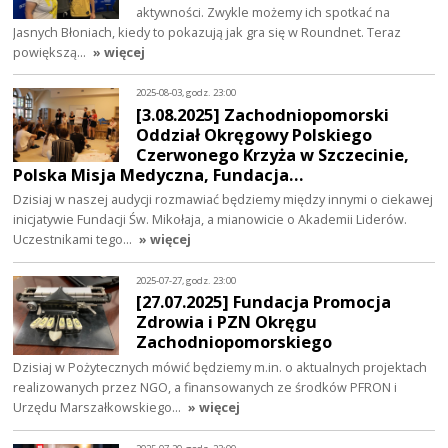
aktywności. Zwykle możemy ich spotkać na
Jasnych Błoniach, kiedy to pokazują jak gra się w Roundnet. Teraz
powiększą…
» więcej
2025-08-03, godz. 23:00
[3.08.2025] Zachodniopomorski
Oddział Okręgowy Polskiego
Czerwonego Krzyża w Szczecinie,
Polska Misja Medyczna, Fundacja…
Dzisiaj w naszej audycji rozmawiać będziemy między innymi o ciekawej
inicjatywie Fundacji Św. Mikołaja, a mianowicie o Akademii Liderów.
Uczestnikami tego…
» więcej
2025-07-27, godz. 23:00
[27.07.2025] Fundacja Promocja
Zdrowia i PZN Okręgu
Zachodniopomorskiego
Dzisiaj w Pożytecznych mówić będziemy m.in. o aktualnych projektach
realizowanych przez NGO, a finansowanych ze środków PFRON i
Urzędu Marszałkowskiego…
» więcej