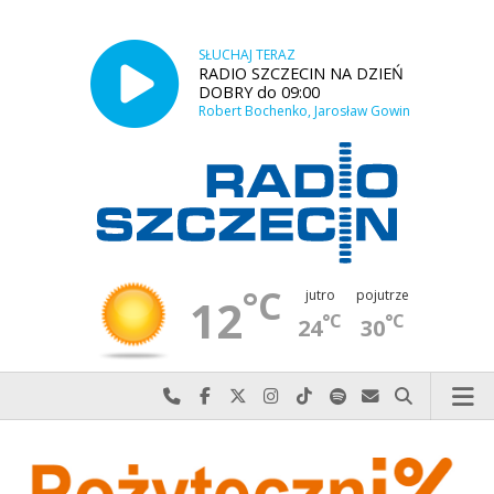
SŁUCHAJ TERAZ
RADIO SZCZECIN NA DZIEŃ
DOBRY do 09:00
Robert Bochenko, Jarosław Gowin
°C
jutro
pojutrze
12
°C
°C
24
30
Najlepiej po prostu do nas zadzwoń
Odwiedź nas na Facebook-u
Odwiedź nas na X
Odwiedź nas na Instagram-ie
Odwiedź nas na TikTok-u
Szukaj nas na Spotify
Wyślij do nas w
Szukaj