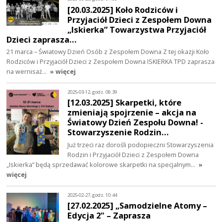
[20.03.2025] Koło Rodziców i
Przyjaciół Dzieci z Zespołem Downa
„Iskierka” Towarzystwa Przyjaciół
Dzieci zaprasza…
21 marca – Światowy Dzień Osób z Zespołem Downa Z tej okazji Koło
Rodziców i Przyjaciół Dzieci z Zespołem Downa ISKIERKA TPD zaprasza
na wernisaż…
» więcej
2025-03-12, godz. 08:39
[12.03.2025] Skarpetki, które
zmieniają spojrzenie – akcja na
Światowy Dzień Zespołu Downa! -
Stowarzyszenie Rodzin…
Już trzeci raz dorośli podopieczni Stowarzyszenia
Rodzin i Przyjaciół Dzieci z Zespołem Downa
„Iskierka” będą sprzedawać kolorowe skarpetki na specjalnym…
»
więcej
2025-02-27, godz. 10:44
[27.02.2025] „Samodzielne Atomy –
Edycja 2" – Zaprasza