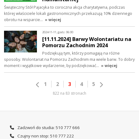
Świąteczny Stół Pajacyka to coroczna akcja charytatywna, podczas
której właściciele lokali gastronomicznych przekazują 10% dziennego
obrotu na wsparcie…
» więcej
2024-11-11, godz. 06:00
[11.11.2024] Barwy Wolontariatu na
Pomorzu Zachodnim 2024
Podziękują tym, którzy pomagają na różne
sposoby. Wolontariat na Pomorzu Zachodnim ma wiele barw. To dobry
moment i wyjątkowe wydarzenie, by podziękować…
» więcej
1
2
3
4
5
822 na 83 stronach
Zadzwoń do studia: 510 777 666
Czujny non stop: 510 777 222