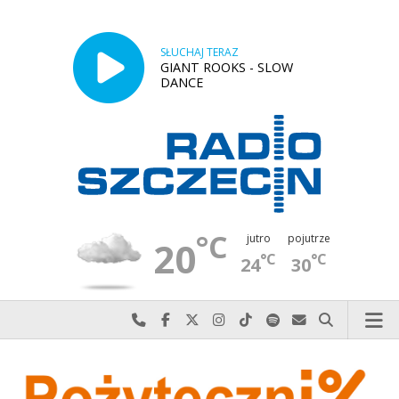
SŁUCHAJ TERAZ
GIANT ROOKS - SLOW
DANCE
°C
jutro
pojutrze
20
°C
°C
24
30
Najlepiej po prostu do nas zadzwoń
Odwiedź nas na Facebook-u
Odwiedź nas na X
Odwiedź nas na Instagram-ie
Odwiedź nas na TikTok-u
Szukaj nas na Spotify
Wyślij do nas w
Szukaj