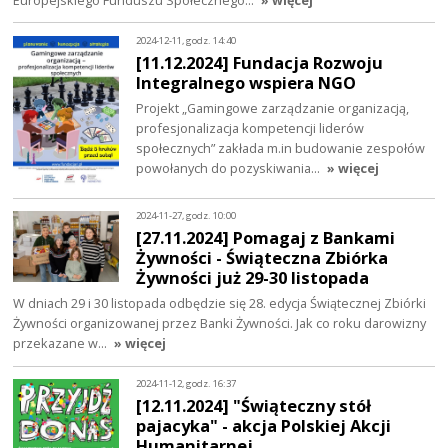
2024-12-11, godz. 14:40
[11.12.2024] Fundacja Rozwoju
Integralnego wspiera NGO
Projekt „Gamingowe zarządzanie organizacją,
profesjonalizacja kompetencji liderów
społecznych” zakłada m.in budowanie zespołów
powołanych do pozyskiwania…
» więcej
2024-11-27, godz. 10:00
[27.11.2024] Pomagaj z Bankami
Żywności - Świąteczna Zbiórka
Żywności już 29-30 listopada
W dniach 29 i 30 listopada odbędzie się 28. edycja Świątecznej Zbiórki
Żywności organizowanej przez Banki Żywności. Jak co roku darowizny
przekazane w…
» więcej
2024-11-12, godz. 16:37
[12.11.2024] "Świąteczny stół
pajacyka" - akcja Polskiej Akcji
Humanitarnej