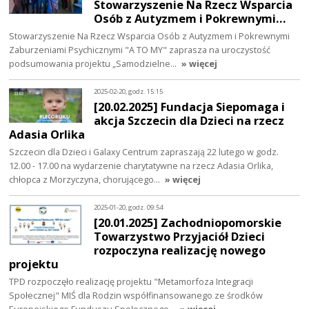
Stowarzyszenie Na Rzecz Wsparcia
Osób z Autyzmem i Pokrewnymi…
Stowarzyszenie Na Rzecz Wsparcia Osób z Autyzmem i Pokrewnymi
Zaburzeniami Psychicznymi "A TO MY" zaprasza na uroczystość
podsumowania projektu „Samodzielne…
» więcej
2025-02-20, godz. 15:15
[20.02.2025] Fundacja Siepomaga i
akcja Szczecin dla Dzieci na rzecz
Adasia Orlika
Szczecin dla Dzieci i Galaxy Centrum zapraszają 22 lutego w godz.
12.00 - 17.00 na wydarzenie charytatywne na rzecz Adasia Orlika,
chłopca z Morzyczyna, chorującego…
» więcej
2025-01-20, godz. 09:54
[20.01.2025] Zachodniopomorskie
Towarzystwo Przyjaciół Dzieci
rozpoczyna realizację nowego
projektu
TPD rozpoczęło realizację projektu "Metamorfoza Integracji
Społecznej" MIŚ dla Rodzin współfinansowanego ze środków
Europejskiego Funduszu Społecznego…
» więcej