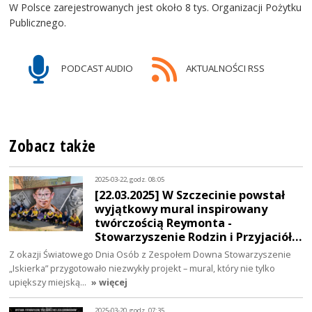
W Polsce zarejestrowanych jest około 8 tys. Organizacji Pożytku
Publicznego.
PODCAST AUDIO
AKTUALNOŚCI RSS
Zobacz także
2025-03-22, godz. 08:05
[22.03.2025] W Szczecinie powstał
wyjątkowy mural inspirowany
twórczością Reymonta -
Stowarzyszenie Rodzin i Przyjaciół…
Z okazji Światowego Dnia Osób z Zespołem Downa Stowarzyszenie
„Iskierka” przygotowało niezwykły projekt – mural, który nie tylko
upiększy miejską…
» więcej
2025-03-20, godz. 07:35