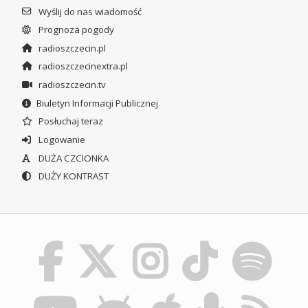
Wyślij do nas wiadomość
Prognoza pogody
radioszczecin.pl
radioszczecinextra.pl
radioszczecin.tv
Biuletyn Informacji Publicznej
Posłuchaj teraz
Logowanie
DUŻA CZCIONKA
DUŻY KONTRAST