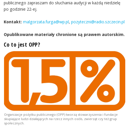
publicznego zapraszam do słuchania audycji w każdą niedzielę
po godzinie 22-ej.
Kontakt:
malgorzata.furga@wp.pl
,
pozyteczni@radio.szczecin.pl
Opublikowane materiały chronione są prawem autorskim.
Co to jest OPP?
Organizacje pożytku publicznego (OPP) tworzą stowarzyszenia i fundacje
skupiające ludzi działających na rzecz innych osób, zwierząt czy też grup
społecznych.