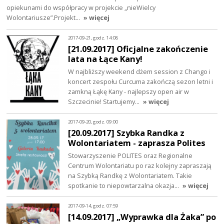
opiekunami do współpracy w projekcie „nieWielcy
Wolontariusze”.Projekt…
» więcej
2017-09-21, godz. 14:08
[21.09.2017] Oficjalne ​​zakończenie​​
lata​​ na ​​Łące​​ Kany!
W najbliższy weekend dżem session z Chango i
koncert zespołu Curcuma zakończą sezon letni i
zamkną Łąkę Kany - najlepszy open air w
Szczecinie! Startujemy…
» więcej
2017-09-20, godz. 09:00
[20.09.2017] Szybka Randka z
Wolontariatem - zaprasza Polites
Stowarzyszenie POLITES oraz Regionalne
Centrum Wolontariatu po raz kolejny zapraszają
na Szybką Randkę z Wolontariatem. Takie
spotkanie to niepowtarzalna okazja…
» więcej
2017-09-14, godz. 07:59
[14.09.2017] „Wyprawka dla Żaka” po