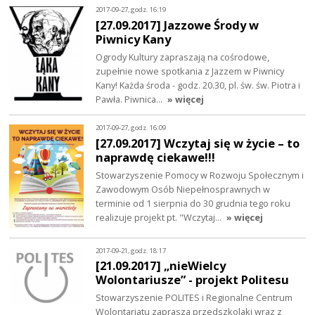
2017-09-27, godz. 16:19
[27.09.2017] Jazzowe Środy w
Piwnicy Kany
Ogrody Kultury zapraszają na cośrodowe,
zupełnie nowe spotkania z Jazzem w Piwnicy
Kany! Każda środa - godz. 20.30, pl. św. św. Piotra i
Pawła. Piwnica…
» więcej
2017-09-27, godz. 16:09
[27.09.2017] Wczytaj się w życie – to
naprawdę ciekawe!!!
Stowarzyszenie Pomocy w Rozwoju Społecznym i
Zawodowym Osób Niepełnosprawnych w
terminie od 1 sierpnia do 30 grudnia tego roku
realizuje projekt pt. "Wczytaj…
» więcej
2017-09-21, godz. 18:17
[21.09.2017] „nieWielcy
Wolontariusze” - projekt Politesu
Stowarzyszenie POLITES i Regionalne Centrum
Wolontariatu zaprasza przedszkolaki wraz z