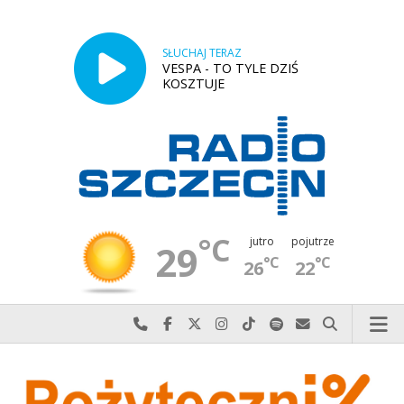
SŁUCHAJ TERAZ
VESPA - TO TYLE DZIŚ
KOSZTUJE
°C
jutro
pojutrze
29
°C
°C
26
22
Najlepiej po prostu do nas zadzwoń
Odwiedź nas na Facebook-u
Odwiedź nas na X
Odwiedź nas na Instagram-ie
Odwiedź nas na TikTok-u
Szukaj nas na Spotify
Wyślij do nas w
Szukaj