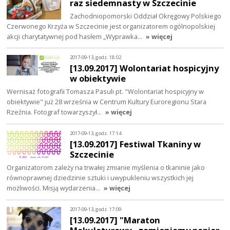
raz siedemnasty w Szczecinie
Zachodniopomorski Oddział Okręgowy Polskiego
Czerwonego Krzyża w Szczecinie jest organizatorem ogólnopolskiej
akcji charytatywnej pod hasłem „Wyprawka…
» więcej
2017-09-13, godz. 18:02
[13.09.2017] Wolontariat hospicyjny
w obiektywie
Wernisaż fotografii Tomasza Pasuli pt. "Wolontariat hospicyjny w
obiektywie" już 28 września w Centrum Kultury Euroregionu Stara
Rzeźnia. Fotograf towarzyszył…
» więcej
2017-09-13, godz. 17:14
[13.09.2017] Festiwal Tkaniny w
Szczecinie
Organizatorom zależy na trwałej zmianie myślenia o tkaninie jako
równoprawnej dziedzinie sztuki i uwypukleniu wszystkich jej
możliwości. Misją wydarzenia…
» więcej
2017-09-13, godz. 17:09
[13.09.2017] "Maraton