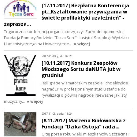
[17.11.2017] Bezpłatna Konferencja
pt.„Kształtowanie przywiązania w
świetle profilaktyki uzależnień” -
zaprasza…
Tegoroczną konferencją organizatorzy, czyli Zachodniopomorska
Fundacja Pomocy Rodzinie "Tęcza Serc" i Instytut Socjologii Wydziału
Humanistycznego na Uniwersytecie…
» więcej
2017-11-10, godz. 07:20
[10.11.2017] Konkurs​​ Zespołów ​​
Młodszego ​​Sortu​​ daNUTA​​ już​​ w​​
grudniu!
Jeśli gracie w amatorskim zespole i chcielibyście
nagrać EP w profesjonalnym studiu stańcie do
rywalizacji o główną nagrodę! Nieważne jaki styl
muzyczny…
» więcej
2017-11-08, godz. 11:24
[8.11.2017] Marzena Białowolska z
Fundacji "Dzika Ostoja" radzi...
O tej porze roku wielu mieszkańców Szczecina i