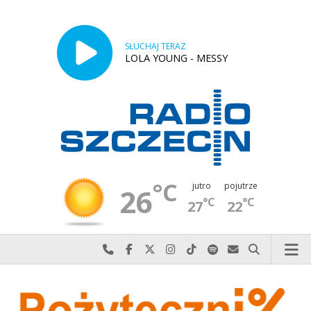
SŁUCHAJ TERAZ
LOLA YOUNG - MESSY
°C
jutro
pojutrze
26
°C
°C
27
22
Najlepiej po prostu do nas zadzwoń
Odwiedź nas na Facebook-u
Odwiedź nas na X
Odwiedź nas na Instagram-ie
Odwiedź nas na TikTok-u
Szukaj nas na Spotify
Wyślij do nas w
Szukaj