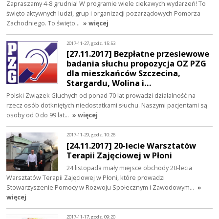
Zapraszamy 4-8 grudnia! W programie wiele ciekawych wydarzeń! To
święto aktywnych ludzi, grup i organizacji pozarządowych Pomorza
Zachodniego. To święto…
» więcej
2017-11-27, godz. 15:53
[27.11.2017] Bezpłatne przesiewowe
badania słuchu propozycja OZ PZG
dla mieszkańców Szczecina,
Stargardu, Wolina i…
Polski Związek Głuchych od ponad 70 lat prowadzi działalność na
rzecz osób dotkniętych niedostatkami słuchu. Naszymi pacjentami są
osoby od 0 do 99 lat…
» więcej
2017-11-29, godz. 10:26
[24.11.2017] 20-lecie Warsztatów
Terapii Zajęciowej w Płoni
24 listopada miały miejsce obchody 20-lecia
Warsztatów Terapii Zajęciowej w Płoni, które prowadzi
Stowarzyszenie Pomocy w Rozwoju Społecznym i Zawodowym…
»
więcej
2017-11-17, godz. 09:20