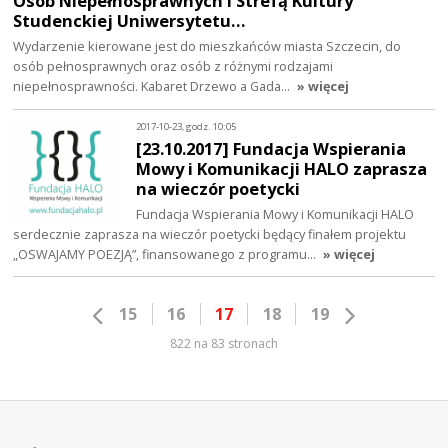
Osób Niepełnosprawnych i Strefą Kultury
Studenckiej Uniwersytetu…
Wydarzenie kierowane jest do mieszkańców miasta Szczecin, do
osób pełnosprawnych oraz osób z różnymi rodzajami
niepełnosprawności. Kabaret Drzewo a Gada…
» więcej
2017-10-23, godz. 10:05
[23.10.2017] Fundacja Wspierania
Mowy i Komunikacji HALO zaprasza
na wieczór poetycki
Fundacja Wspierania Mowy i Komunikacji HALO
serdecznie zaprasza na wieczór poetycki będący finałem projektu
„OSWAJAMY POEZJĄ”, finansowanego z programu…
» więcej
15
16
17
18
19
822 na 83 stronach