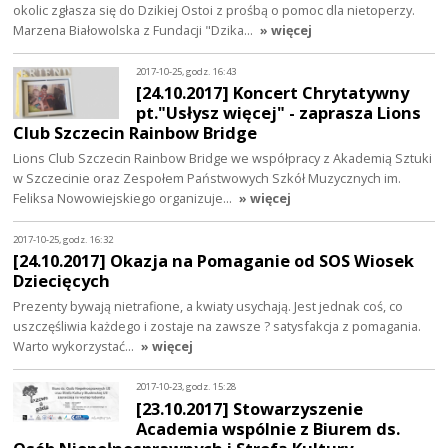
okolic zgłasza się do Dzikiej Ostoi z prośbą o pomoc dla nietoperzy.
Marzena Białowolska z Fundacji "Dzika…
» więcej
2017-10-25, godz. 16:43
[24.10.2017] Koncert Chrytatywny
pt."Usłysz więcej" - zaprasza Lions
Club Szczecin Rainbow Bridge
Lions Club Szczecin Rainbow Bridge we współpracy z Akademią Sztuki
w Szczecinie oraz Zespołem Państwowych Szkół Muzycznych im.
Feliksa Nowowiejskiego organizuje…
» więcej
2017-10-25, godz. 16:32
[24.10.2017] Okazja na Pomaganie od SOS Wiosek
Dziecięcych
Prezenty bywają nietrafione, a kwiaty usychają. Jest jednak coś, co
uszczęśliwia każdego i zostaje na zawsze ? satysfakcja z pomagania.
Warto wykorzystać…
» więcej
2017-10-23, godz. 15:28
[23.10.2017] Stowarzyszenie
Academia wspólnie z Biurem ds.