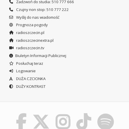
Zadzwoń do studia: 510 777 666
Czujny non stop: 510 777 222
Wyślij do nas wiadomość
Prognoza pogody
radioszczecin.pl
radioszczecinextra.pl
radioszczecin.tv
Biuletyn Informacji Publicznej
Posłuchaj teraz
Logowanie
DUŻA CZCIONKA
DUŻY KONTRAST