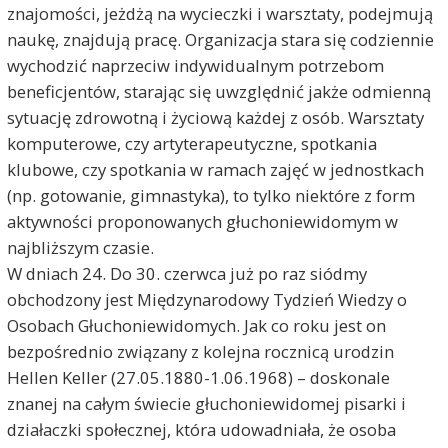
znajomości, jeżdżą na wycieczki i warsztaty, podejmują
naukę, znajdują pracę. Organizacja stara się codziennie
wychodzić naprzeciw indywidualnym potrzebom
beneficjentów, starając się uwzględnić jakże odmienną
sytuację zdrowotną i życiową każdej z osób. Warsztaty
komputerowe, czy artyterapeutyczne, spotkania
klubowe, czy spotkania w ramach zajęć w jednostkach
(np. gotowanie, gimnastyka), to tylko niektóre z form
aktywności proponowanych głuchoniewidomym w
najbliższym czasie.
W dniach 24. Do 30. czerwca już po raz siódmy
obchodzony jest Międzynarodowy Tydzień Wiedzy o
Osobach Głuchoniewidomych. Jak co roku jest on
bezpośrednio związany z kolejna rocznicą urodzin
Hellen Keller (27.05.1880-1.06.1968) – doskonale
znanej na całym świecie głuchoniewidomej pisarki i
działaczki społecznej, która udowadniała, że osoba