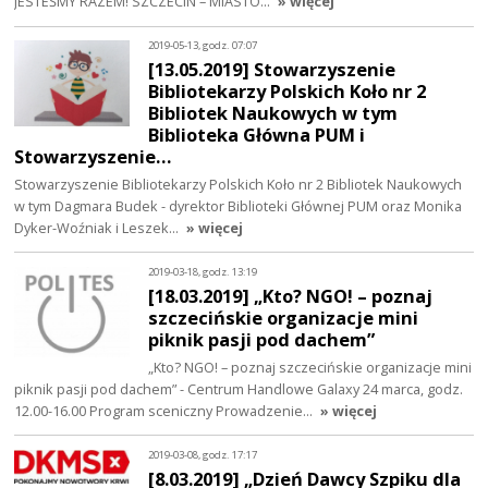
JESTEŚMY RAZEM! SZCZECIN – MIASTO…
» więcej
2019-05-13, godz. 07:07
[13.05.2019] Stowarzyszenie
Bibliotekarzy Polskich Koło nr 2
Bibliotek Naukowych w tym
Biblioteka Główna PUM i
Stowarzyszenie…
Stowarzyszenie Bibliotekarzy Polskich Koło nr 2 Bibliotek Naukowych
w tym Dagmara Budek - dyrektor Biblioteki Głównej PUM oraz Monika
Dyker-Woźniak i Leszek…
» więcej
2019-03-18, godz. 13:19
[18.03.2019] „Kto? NGO! – poznaj
szczecińskie organizacje mini
piknik pasji pod dachem”
„Kto? NGO! – poznaj szczecińskie organizacje mini
piknik pasji pod dachem” - Centrum Handlowe Galaxy 24 marca, godz.
12.00-16.00 Program sceniczny Prowadzenie…
» więcej
2019-03-08, godz. 17:17
[8.03.2019] „Dzień Dawcy Szpiku dla