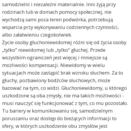
samodzielni i niezależni materialnie. Inni żyją przy
rodzinach lub w domach pomocy społecznej, nie
wychodzą sami poza teren podwórka, potrzebują
wsparcia przy wykonywaniu codziennych czynności,
albo załatwieniu czegokolwiek.
Życie osoby głuchoniewidomej różni się od życia osoby
„tylko” niewidomej lub „tylko” głuchej. Przede
wszystkim ograniczeń jest więcej i mniejsze są
możliwości kompensacji. Niewidomy w wielu
sytuacjach może zastąpić brak wzroku słuchem. Za to
głuchy, pozbawiony bodźców słuchowych, może
bazować na tym, co widzi. Głuchoniewidomy, u którego
uszkodzone są oba zmysły, nie ma takich możliwości -
musi nauczyć się funkcjonować z tym, co mu pozostało.
Tu bariery w komunikowaniu się, samodzielnym
poruszaniu oraz dostęp do bieżących informacji to
sfery, w których uszkodzenie obu zmysłów jest