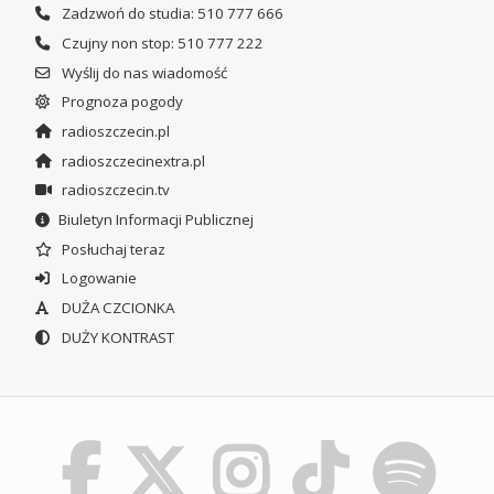
Zadzwoń do studia: 510 777 666
Czujny non stop: 510 777 222
Wyślij do nas wiadomość
Prognoza pogody
radioszczecin.pl
radioszczecinextra.pl
radioszczecin.tv
Biuletyn Informacji Publicznej
Posłuchaj teraz
Logowanie
DUŻA CZCIONKA
DUŻY KONTRAST