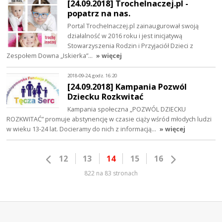
[24.09.2018] TrocheInaczej.pl -
popatrz na nas.
Portal TrocheInaczej.pl zainaugurował swoją
działalność w 2016 roku i jest inicjatywą
Stowarzyszenia Rodzin i Przyjaciół Dzieci z
Zespołem Downa „Iskierka”…
» więcej
2018-09-24, godz. 16:20
[24.09.2018] Kampania Pozwól
Dziecku Rozkwitać
Kampania społeczna „POZWÓL DZIECKU
ROZKWITAĆ” promuje abstynencję w czasie ciąży wśród młodych ludzi
w wieku 13-24 lat. Docieramy do nich z informacją…
» więcej
12
13
14
15
16
822 na 83 stronach