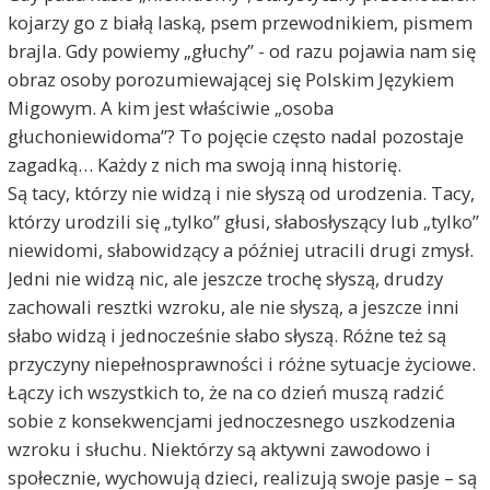
kojarzy go z białą laską, psem przewodnikiem, pismem
brajla. Gdy powiemy „głuchy” - od razu pojawia nam się
obraz osoby porozumiewającej się Polskim Językiem
Migowym. A kim jest właściwie „osoba
głuchoniewidoma”? To pojęcie często nadal pozostaje
zagadką… Każdy z nich ma swoją inną historię.
Są tacy, którzy nie widzą i nie słyszą od urodzenia. Tacy,
którzy urodzili się „tylko” głusi, słabosłyszący lub „tylko”
niewidomi, słabowidzący a później utracili drugi zmysł.
Jedni nie widzą nic, ale jeszcze trochę słyszą, drudzy
zachowali resztki wzroku, ale nie słyszą, a jeszcze inni
słabo widzą i jednocześnie słabo słyszą. Różne też są
przyczyny niepełnosprawności i różne sytuacje życiowe.
Łączy ich wszystkich to, że na co dzień muszą radzić
sobie z konsekwencjami jednoczesnego uszkodzenia
wzroku i słuchu. Niektórzy są aktywni zawodowo i
społecznie, wychowują dzieci, realizują swoje pasje – są