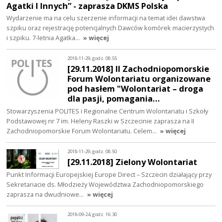
Agatki I Innych” - zaprasza DKMS Polska
Wydarzenie ma na celu szerzenie informacji na temat idei dawstwa
szpiku oraz rejestrację potencjalnych Dawców komórek macierzystych
i szpiku. 7-letnia Agatka…
» więcej
2018-11-29, godz. 08:55
[29.11.2018] II Zachodniopomorskie
Forum Wolontariatu organizowane
pod hasłem "Wolontariat – droga
dla pasji, pomagania…
Stowarzyszenia POLITES i Regionalne Centrum Wolontariatu i Szkoły
Podstawowej nr 7 im. Heleny Raszki w Szczecinie zaprasza na II
Zachodniopomorskie Forum Wolontariatu. Celem…
» więcej
2018-11-29, godz. 08:50
[29.11.2018] Zielony Wolontariat
Punkt Informacji Europejskiej Europe Direct – Szczecin działający przy
Sekretariacie ds. Młodzieży Województwa Zachodniopomorskiego
zaprasza na dwudniowe…
» więcej
2018-09-24, godz. 16:30