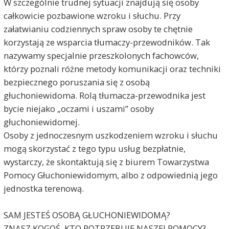
W szczególnie trudnej sytuacji znajdują się osoby
całkowicie pozbawione wzroku i słuchu. Przy
załatwianiu codziennych spraw osoby te chętnie
korzystają ze wsparcia tłumaczy-przewodników. Tak
nazywamy specjalnie przeszkolonych fachowców,
którzy poznali różne metody komunikacji oraz techniki
bezpiecznego poruszania się z osobą
głuchoniewidoma. Rolą tłumacza-przewodnika jest
bycie niejako „oczami i uszami” osoby
głuchoniewidomej.
Osoby z jednoczesnym uszkodzeniem wzroku i słuchu
mogą skorzystać z tego typu usług bezpłatnie,
wystarczy, że skontaktują się z biurem Towarzystwa
Pomocy Głuchoniewidomym, albo z odpowiednią jego
jednostka terenową.
SAM JESTEŚ OSOBĄ GŁUCHONIEWIDOMĄ?
ZNASZ KOGOŚ, KTO POTRZEBUJE NASZEJ POMOCY?