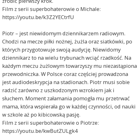
zrobić pierwszy krok.
Film z serii superbohaterowie o Michale:
https://youtu.be/k3Z2YECtrfU
Piotr – jest niewidomym dziennikarzem radiowym.
Chodzi na mecze piłki nożnej, żużla oraz siatkówki, po
których przygotowuje swoją audycję. Niewidomy
dziennikarz to na wielu trybunach wciąć rzadkość. Na
każdym meczu żużlowym towarzyszy mu niezastąpiona
przewodniczka. W Polsce coraz częściej prowadzona
jest audiodeskrypcja na stadionach. Piotr musi sobie
radzić zarówno z uszkodzonym wzrokiem jak i
słuchem. Moment załamania pomogła mu przetrwać
mama, która wspierała go w każdej czynności, od nauki
w szkole aż po kibicowską pasję.
Film z serii superbohaterowie o Piotrze:
https://youtu.be/kwButZULgk4