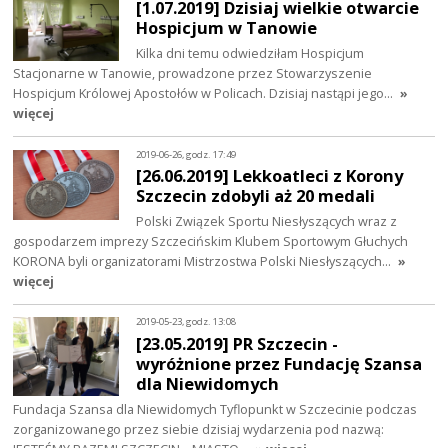
[1.07.2019] Dzisiaj wielkie otwarcie
Hospicjum w Tanowie
Kilka dni temu odwiedziłam Hospicjum
Stacjonarne w Tanowie, prowadzone przez Stowarzyszenie
Hospicjum Królowej Apostołów w Policach. Dzisiaj nastąpi jego…
»
więcej
2019-06-26, godz. 17:49
[26.06.2019] Lekkoatleci z Korony
Szczecin zdobyli aż 20 medali
Polski Związek Sportu Niesłyszących wraz z
gospodarzem imprezy Szczecińskim Klubem Sportowym Głuchych
KORONA byli organizatorami Mistrzostwa Polski Niesłyszących…
»
więcej
2019-05-23, godz. 13:08
[23.05.2019] PR Szczecin -
wyróżnione przez Fundację Szansa
dla Niewidomych
Fundacja Szansa dla Niewidomych Tyflopunkt w Szczecinie podczas
zorganizowanego przez siebie dzisiaj wydarzenia pod nazwą: