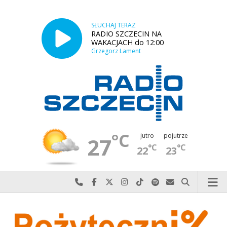
SŁUCHAJ TERAZ
RADIO SZCZECIN NA
WAKACJACH do 12:00
Grzegorz Lament
°C
jutro
pojutrze
27
°C
°C
22
23
Najlepiej po prostu do nas zadzwoń
Odwiedź nas na Facebook-u
Odwiedź nas na X
Odwiedź nas na Instagram-ie
Odwiedź nas na TikTok-u
Szukaj nas na Spotify
Wyślij do nas w
Szukaj