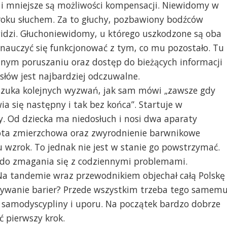
j i mniejsze są możliwości kompensacji. Niewidomy w
roku słuchem. Za to głuchy, pozbawiony bodźców
idzi. Głuchoniewidomy, u którego uszkodzone są oba
 nauczyć się funkcjonować z tym, co mu pozostało. Tu
nym poruszaniu oraz dostęp do bieżących informacji
słów jest najbardziej odczuwalne.
 szuka kolejnych wyzwań, jak sam mówi „zawsze gdy
wia się następny i tak bez końca”. Startuje w
y. Od dziecka ma niedosłuch i nosi dwa aparaty
pota zmierzchowa oraz zwyrodnienie barwnikowe
 wzrok. To jednak nie jest w stanie go powstrzymać.
y do zmagania się z codziennymi problemami.
a tandemie wraz przewodnikiem objechał całą Polskę
łamywanie barier? Przede wszystkim trzeba tego samem
i, samodyscypliny i uporu. Na początek bardzo dobrze
ć pierwszy krok.