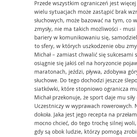
Przede wszystkim ograniczeń jest więce
wielu sytuacjach może zastąpić brak wz
słuchowych, może bazować na tym, co w
zmysły, nie ma takich możliwości - musi
bariery w komunikowaniu się, samodziel
to sfery, w których uszkodzenie obu zmy
Michał – zamiast chwalić się sukcesami
osiągnie się jakiś cel na horyzoncie poja
maratonach, jeździ, pływa, zdobywa gór
słuchowe. Do tego dochodzi jeszcze śle
siatkówki, które stopniowo ogranicza mu
Michał przekonuje, że sport daje mu sił
Uczestniczy w wyprawach rowerowych. N
dokoła. Jaka jest jego recepta na prze
mocno chcieć, do tego trochę silnej wol
gdy są obok ludzie, którzy pomogą zrobi