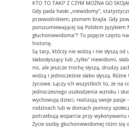
KTO TO TAKI? Z CZYM MOŻNA GO SKOJ
Gdy pada hasło „niewidomy”, statystyczn
przewodnikiem, pismem brajla. Gdy powi
porozumiewającej się Polskim Językiem 
głuchoniewidoma”? To pojęcie często na
historię.
Są tacy, którzy nie widzą i nie słyszą od u
słabosłyszący lub „tylko” niewidomi, słab
nic, ale jeszcze trochę słyszą, drudzy zac
widzą i jednocześnie słabo słyszą. Różne
życiowe. Łączy ich wszystkich to, że na
jednoczesnego uszkodzenia wzroku i słuc
wychowują dzieci, realizują swoje pasje –
rodzinach lub w domach pomocy społecz
potrzebują wsparcia przy wykonywaniu c
Życie osoby głuchoniewidomej różni się o