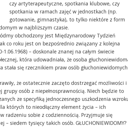
czy artyterapeutyczne, spotkania klubowe, czy
spotkania w ramach zajęć w jednostkach (np.
gotowanie, gimnastyka), to tylko niektóre z form
domym w najbliższym czasie.
 siódmy obchodzony jest Międzynarodowy Tydzień
k co roku jest on bezpośrednio związany z kolejna
80-1.06.1968) – doskonale znanej na całym świecie
połecznej, która udowadniała, że osoba głuchoniewidom
óra stała się rzecznikiem praw osób głuchoniewidomych
awiły, że ostatecznie zaczęto dostrzegać możliwości i
ej grupy osób z niepełnosprawnością. Niech będzie to
zanych ze specyfiką jednoczesnego uszkodzenia wzrok
dla których to nieodłączny element życia – ich
 radzeniu sobie z codziennością. Przyjmuje się
niej – siedem tysięcy takich osób. GŁUCHONIEWIDOMY?