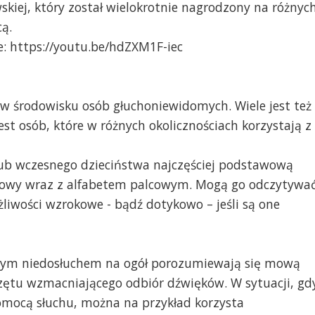
owskiej, który został wielokrotnie nagrodzony na różnyc
cą.
e: https://youtu.be/hdZXM1F-iec
w środowisku osób głuchoniewidomych. Wiele jest też
est osób, które w różnych okolicznościach korzystają z
 lub wczesnego dzieciństwa najczęściej podstawową
gowy wraz z alfabetem palcowym. Mogą go odczytywa
liwości wzrokowe - bądź dotykowo – jeśli są one
nym niedosłuchem na ogół porozumiewają się mową
rzętu wzmacniającego odbiór dźwięków. W sytuacji, gd
omocą słuchu, można na przykład korzysta