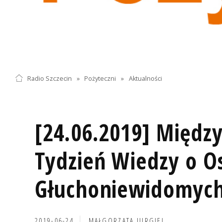
Radio Szczecin
»
Pożyteczni
»
Aktualności
[24.06.2019] Międ
Tydzień Wiedzy o O
Głuchoniewidomyc
2019-06-24
MAŁGORZATA JURGIEL