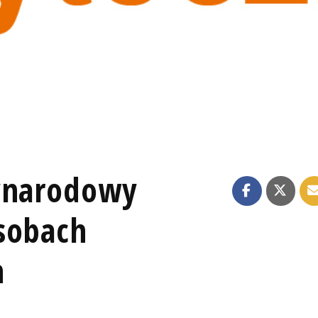
zynarodowy
sobach
h