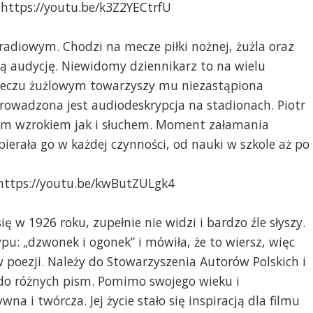
: https://youtu.be/k3Z2YECtrfU
adiowym. Chodzi na mecze piłki nożnej, żużla oraz
ją audycję. Niewidomy dziennikarz to na wielu
meczu żużlowym towarzyszy mu niezastąpiona
prowadzona jest audiodeskrypcja na stadionach. Piotr
ym wzrokiem jak i słuchem. Moment załamania
rała go w każdej czynności, od nauki w szkole aż po
: https://youtu.be/kwButZULgk4
ię w 1926 roku, zupełnie nie widzi i bardzo źle słyszy.
ypu: „dzwonek i ogonek” i mówiła, że to wiersz, więc
poezji. Należy do Stowarzyszenia Autorów Polskich i
do różnych pism. Pomimo swojego wieku i
a i twórcza. Jej życie stało się inspiracją dla filmu