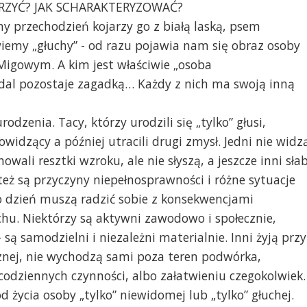
ARZYĆ? JAK SCHARAKTERYZOWAĆ?
y przechodzień kojarzy go z białą laską, psem
emy „głuchy” - od razu pojawia nam się obraz osoby
Migowym. A kim jest właściwie „osoba
dal pozostaje zagadką… Każdy z nich ma swoją inną
rodzenia. Tacy, którzy urodzili się „tylko” głusi,
owidzący a później utracili drugi zmysł. Jedni nie widz
howali resztki wzroku, ale nie słyszą, a jeszcze inni sła
 też są przyczyny niepełnosprawności i różne sytuacje
 co dzień muszą radzić sobie z konsekwencjami
hu. Niektórzy są aktywni zawodowo i społecznie,
 są samodzielni i niezależni materialnie. Inni żyją przy
nej, nie wychodzą sami poza teren podwórka,
odziennych czynności, albo załatwieniu czegokolwiek.
d życia osoby „tylko” niewidomej lub „tylko” głuchej.