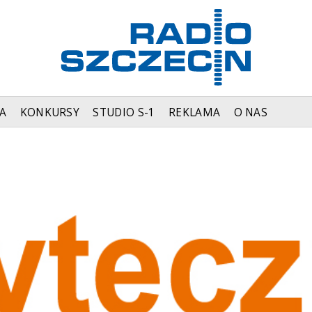
A
KONKURSY
STUDIO S-1
REKLAMA
O NAS