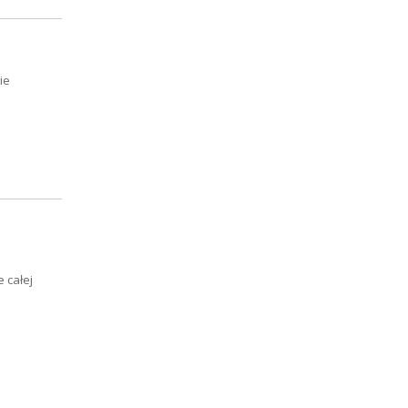
ie
 całej