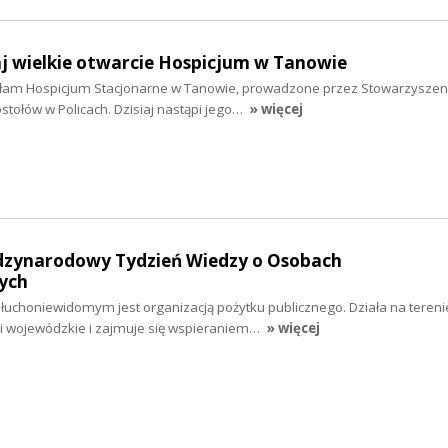
iaj wielkie otwarcie Hospicjum w Tanowie
iłam Hospicjum Stacjonarne w Tanowie, prowadzone przez Stowarzyszen
tołów w Policach. Dzisiaj nastąpi jego…
» więcej
ędzynarodowy Tydzień Wiedzy o Osobach
ych
choniewidomym jest organizacją pożytku publicznego. Działa na terenie
ki wojewódzkie i zajmuje się wspieraniem…
» więcej