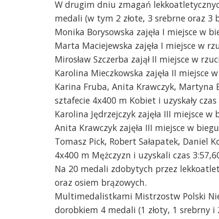
W drugim dniu zmagań lekkoatletycznych
medali (w tym 2 złote, 3 srebrne oraz 3 
Monika Borysowska zajęła I miejsce w bie
Marta Maciejewska zajęła I miejsce w rzu
Mirosław Szczerba zajął II miejsce w rzu
Karolina Mieczkowska zajęła II miejsce w
Karina Fruba, Anita Krawczyk, Martyna Bo
sztafecie 4x400 m Kobiet i uzyskały czas 
Karolina Jędrzejczyk zajęła III miejsce w
Anita Krawczyk zajęła III miejsce w biegu
Tomasz Pick, Robert Sałapatek, Daniel Ko
4x400 m Mężczyzn i uzyskali czas 3:57,6
Na 20 medali zdobytych przez lekkoatlet
oraz osiem brązowych.
Multimedalistkami Mistrzostw Polski Ni
dorobkiem 4 medali (1 złoty, 1 srebrny i 