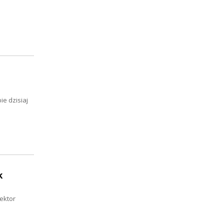
e dzisiaj
k
ektor