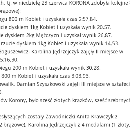
, tj. w niedzielę 23 czerwca KORONA zdobyła kolejne 
brązowe):
gu 800 m Kobiet i uzyskała czas 2:57,84.
cie dyskiem 1kg Kobiet i uzyskała wynik 20,57.
cie dyskiem 2kg Mężczyzn i uzyskał wynik 26,87.
 rzucie dyskiem 1kg Kobiet i uzyskała wynik 14,53.
guszewicz, Karolina Jędrzejczyk zajęły II miejsce w
5:16,30.
 biegu 200 m Kobiet i uzyskała wynik 30,28.
 800 m Kobiet i uzyskała czas 3:03,93.
walik, Damian Szyszkowski zajęli III miejsce w sztafec
0.
ów Korony, było sześć złotych krążków, sześć srebrnyc
esłyszących zostały Zawodniczki Anita Krawczyk z
2 brązowe), Karolina Jędrzejczyk z 4 medalami (1 złoty