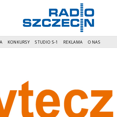
A
KONKURSY
STUDIO S-1
REKLAMA
O NAS