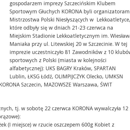
gospodarzem imprezy Szczecińskim Klubem
Sportowym Głuchych KORONA byli organizatoram
Mistrzostwa Polski Niesłyszących w Lekkoatletyce
które odbyły się w dniach 21-23 czerwca na
Miejskim Stadionie Lekkoatletycznym im. Wiesław
Maniaka przy ul. Litewskiej 20 w Szczecinie. W tej
imprezie uczestniczyło 81 Zawodników z 10 klubó
rona Szczecin, Fot. Sebastian Salwa
fot. Sebastian Salwa
sportowych z Polski (miasta w kolejności
alfabetycznej): UKS BAGRY Kraków, SPARTAN
Lublin, ŁKSG Łódź, OLIMPIJCZYK Olecko, UMKSN
, KORONA Szczecin, MAZOWSZE Warszawa, ŚWIT
nych, tj. w sobotę 22 czerwca KORONA wywalczyła 12
brązowe):
ek (I miejsce) w rzucie oszczepem 600g Kobiet z