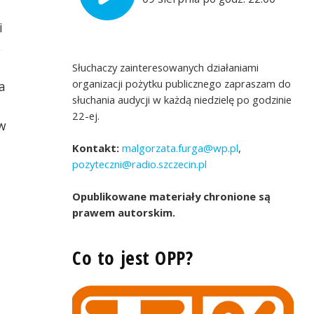
i
,
Słuchaczy zainteresowanych działaniami
organizacji pożytku publicznego zapraszam do
a
słuchania audycji w każdą niedzielę po godzinie
22-ej.
w
Korona Szczecin, Fot. Sebastian Salwa
Kontakt:
malgorzata.furga@wp.pl
,
pozyteczni@radio.szczecin.pl
Opublikowane materiały chronione są
prawem autorskim.
Co to jest OPP?