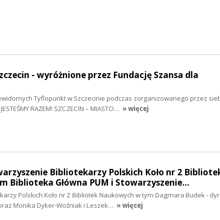
Szczecin - wyróżnione przez Fundację Szansa dla
ewidomych Tyflopunkt w Szczecinie podczas zorganizowanego przez siebi
: JESTEŚMY RAZEM! SZCZECIN – MIASTO…
» więcej
arzyszenie Bibliotekarzy Polskich Koło nr 2 Bibliote
 Biblioteka Główna PUM i Stowarzyszenie…
ekarzy Polskich Koło nr 2 Bibliotek Naukowych w tym Dagmara Budek - dyr
 oraz Monika Dyker-Woźniak i Leszek…
» więcej