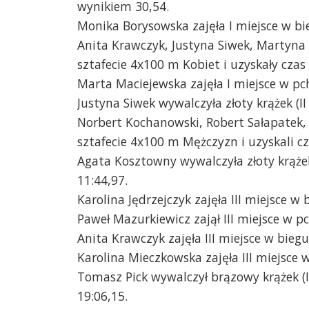
wynikiem 30,54.
Monika Borysowska zajęła I miejsce w bie
Anita Krawczyk, Justyna Siwek, Martyna B
sztafecie 4x100 m Kobiet i uzyskały czas 
Marta Maciejewska zajęła I miejsce w pc
Justyna Siwek wywalczyła złoty krążek (I
Norbert Kochanowski, Robert Sałapatek, 
sztafecie 4x100 m Mężczyzn i uzyskali cz
Agata Kosztowny wywalczyła złoty krążek
11:44,97.
Karolina Jędrzejczyk zajęła III miejsce w
Paweł Mazurkiewicz zajął III miejsce w p
Anita Krawczyk zajęła III miejsce w biegu
Karolina Mieczkowska zajęła III miejsce 
Tomasz Pick wywalczył brązowy krążek (
19:06,15.