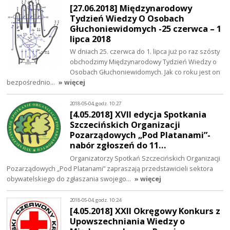
[27.06.2018] Międzynarodowy
Tydzień Wiedzy O Osobach
Głuchoniewidomych -25 czerwca – 1
lipca 2018
W dniach 25. czerwca do 1. lipca już po raz szósty
obchodzimy Międzynarodowy Tydzień Wiedzy o
Osobach Głuchoniewidomych. Jak co roku jest on
bezpośrednio…
» więcej
2018-05-04, godz. 10:27
[4.05.2018] XVII edycja Spotkania
Szczecińskich Organizacji
Pozarządowych „Pod Platanami”-
nabór zgłoszeń do 11…
Organizatorzy Spotkań Szczecińskich Organizacji
Pozarządowych „Pod Platanami” zapraszają przedstawicieli sektora
obywatelskiego do zgłaszania swojego…
» więcej
2018-05-04, godz. 10:24
[4.05.2018] XXII Okręgowy Konkurs z
Upowszechniania Wiedzy o