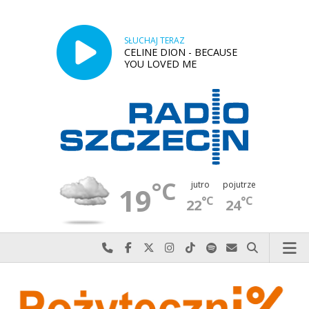
SŁUCHAJ TERAZ
CELINE DION - BECAUSE
YOU LOVED ME
°C
jutro
pojutrze
19
°C
°C
22
24
Najlepiej po prostu do nas zadzwoń
Odwiedź nas na Facebook-u
Odwiedź nas na X
Odwiedź nas na Instagram-ie
Odwiedź nas na TikTok-u
Szukaj nas na Spotify
Wyślij do nas w
Szukaj