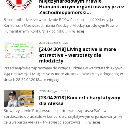
Międzynarodowym Prawie
Humanitarnym organizowany przez
Zachodniopomorski…
8 maja odbędzie się w siedzibie PCK w Szczecinie już XXII edycja
Konkursu z Upowszechniania Wiedzy o Międzynarodowym Prawie
Humanitarnym. Konkurs jak co roku…
» więcej
2018-04-24, godz. 19:25
[24.04.2018] Living active is more
attractive – warsztaty dla
młodzieży
Przed majówką zapraszamy do wzięcia udziału w warsztatach Aktywni
żyją ciekawiej – Living active is more attractive. Warsztaty odbędą się w
dniach 28-29.04.2018…
» więcej
2018-04-23, godz. 13:17
[23.04.2018] Koncert charytatywny
dla Aleksa
Stowarzyszenie Progressum z partnerami zaprasza Państwa
serdecznie do udziału w koncercie charytatywnym organizowanym w
celu wsparcia Aleksa - 14-letniego sportowca…
» więcej