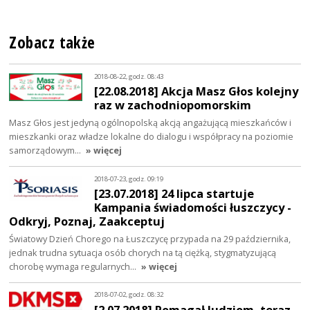
Zobacz także
2018-08-22, godz. 08:43
[22.08.2018] Akcja Masz Głos kolejny
raz w zachodniopomorskim
Masz Głos jest jedyną ogólnopolską akcją angażującą mieszkańców i
mieszkanki oraz władze lokalne do dialogu i współpracy na poziomie
samorządowym…
» więcej
2018-07-23, godz. 09:19
[23.07.2018] 24 lipca startuje
Kampania świadomości łuszczycy -
Odkryj, Poznaj, Zaakceptuj
Światowy Dzień Chorego na Łuszczycę przypada na 29 października,
jednak trudna sytuacja osób chorych na tą ciężką, stygmatyzującą
chorobę wymaga regularnych…
» więcej
2018-07-02, godz. 08:32
[2.07.2018] Pomagał ludziom, teraz