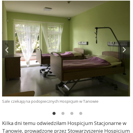
Sale czekają na podopiecznych Hospicjum w Tanowie
D
Kilka dni temu odwiedziłam Hospicjum Stacjonarne w
Tanowie, prowadzone przez Stowarzyszenie Hospicjum