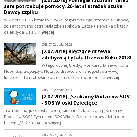
sam potrzebuje pomocy. 26-letni strażak szuka
Dawcy szpiku
W kwietniu u 26-letniego Sławka Pogorzelskiego, strażaka z Kunowa,
zdiagnozowano ostrą białaczkę szpikową. Zaczęła się walka o każdy
dzień życia. Dziś…
» więcej
2018-07-02, godz. 08:25
[2.07.2018] Klęczące drzewo
zdobywcą tytułu Drzewo Roku 2018!
W tegorocznej 8. edycji konkursu Drzewo Roku
Klubu Gaja zwyciężyło Klęczące drzewo z Krasnegostawu w woj.
lubelskim! To uratowane przez mieszkańców przed…
» więcej
2018-07-02, godz. 08:14
[2.07.2018] „Szukamy Rodziców SOS”
- SOS Wioski Dziecięce
Trwa kolejna, już szósta edycja, kampanii rekrutacyjnej „Szukamy
Rodziców SOS”. Tym razem SOS Wioski Dziecięce prowadzi ją pod
hasłem „Może to na…
» więcej
2018-06-27, godz. 13:24